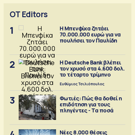
OT Editors
1
Η Μπενφίκα ζητάει
70.000.000 ευρώ για να
πουλήσει τον Παυλίδη
2
Η Deutsche Bank βλέπει
τον χρυσό στα 4.600 δολ.
το τέταρτο τρίμηνο
Ευθύμιος Τσιλιόπουλος
3
Φωτιές: Πώς θα δοθεί η
επιδότηση για τους
πληγέντες - Τα ποσά
4
Νέες 8.000 θέσεις