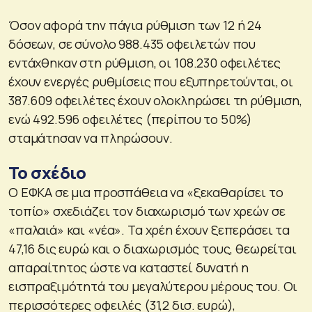
Όσον αφορά την πάγια ρύθμιση των 12 ή 24
δόσεων, σε σύνολο 988.435 οφειλετών που
εντάχθηκαν στη ρύθμιση, οι 108.230 οφειλέτες
έχουν ενεργές ρυθμίσεις που εξυπηρετούνται, οι
387.609 οφειλέτες έχουν ολοκληρώσει τη ρύθμιση,
ενώ 492.596 οφειλέτες (περίπου το 50%)
σταμάτησαν να πληρώσουν.
Το σχέδιο
Ο ΕΦΚΑ σε μια προσπάθεια να «ξεκαθαρίσει το
τοπίο» σχεδιάζει τον διαχωρισμό των χρεών σε
«παλαιά» και «νέα». Τα χρέη έχουν ξεπεράσει τα
47,16 δις ευρώ και ο διαχωρισμός τους, θεωρείται
απαραίτητος ώστε να καταστεί δυνατή η
εισπραξιμότητά του μεγαλύτερου μέρους του. Οι
περισσότερες οφειλές (31,2 δισ. ευρώ),