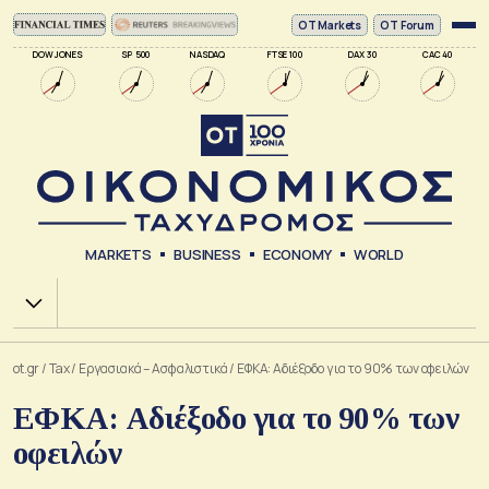
ΟΤ Markets
OT Forum
DOW JONES
SP 500
NASDAQ
FTSE 100
DAX 30
CAC 40
MARKETS
BUSINESS
ECONOMY
WORLD
Χ.Α.
ot.gr
/
Tax
/
Εργασιακά – Ασφαλιστικά
/
ΕΦΚΑ: Αδιέξοδο για το 90% των οφειλών
ΕΦΚΑ: Αδιέξοδο για το 90% των
οφειλών