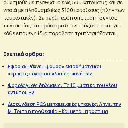
οικισμούς με πληθυσμό έως 500 κατοίκους και σε
νησιά με πληθυσμό έως 3.100 κατοίκους (πλην των
τουριστικών). Σε περίπτωση υποτροπής εντός
πενταετίας, τα πρόστιμα διπλασιάζονται και για
κάθε επόμενη ίδια παράβαση τριπλασιάζονται.
Σχετικά άρθρα:
Εφορία: Ψάχνει «μαύρα» εισοδήματα και
«κρυφές» αγοραπωλησίες ακινήτων
Φορολογικές δηλώσεις: Τα 10 μυστικά του νέου
εντύπου Ε2
Διασύνδεση POS με ταμειακές μηχανές: Λήγει την
Μ. Τρίτη η προθεσμία – Και μετά… πρόστιμα