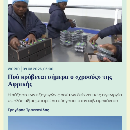
WORLD
09.08.2026, 08:00
Πού κρύβεται σήμερα ο «χρυσός» της
Αφρικής
Η αύξηση των εξαγωγών φρούτων δείχνει πώς η γεωργία
υψηλής αξίας μπορεί να οδηγήσει στην εκβιομηχάνιση
Γρηγόρης Τραγγανίδας