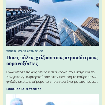
WORLD
09.08.2026, 08:00
Ποιες πόλεις χτίζουν τους περισσότερους
ουρανοξύστες
Ενώ κάποτε πόλεις όπως η Νέα Υόρκη, το Σικάγο και το
Χονγκ Κονγκ κυριαρχούσαν στην παγκόσμια κούρσα των
ψηλών κτιρίων, σήμερα το επίκεντρο έχει μετατοπιστεί
προς την Ασία
Ευθύμιος Τσιλιόπουλος