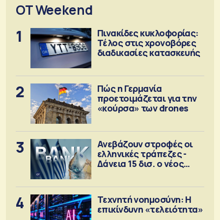
OT Weekend
1
Πινακίδες κυκλοφορίας:
Τέλος στις χρονοβόρες
διαδικασίες κατασκευής
2
Πώς η Γερμανία
προετοιμάζεται για την
«κούρσα» των drones
3
Ανεβάζουν στροφές οι
ελληνικές τράπεζες -
Δάνεια 15 δισ. ο νέος
στόχος
4
Τεχνητή νοημοσύνη: Η
επικίνδυνη «τελειότητα»