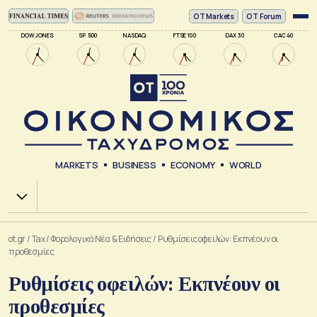
ΟΤ Markets
OT Forum
DOW JONES
SP 500
NASDAQ
FTSE 100
DAX 30
CAC 40
MARKETS
BUSINESS
ECONOMY
WORLD
Χ.Α.
ot.gr
/
Tax
/
Φορολογικά Νέα & Eιδήσεις
/
Ρυθμίσεις οφειλών: Εκπνέουν οι
προθεσμίες
Ρυθμίσεις οφειλών: Εκπνέουν οι
προθεσμίες