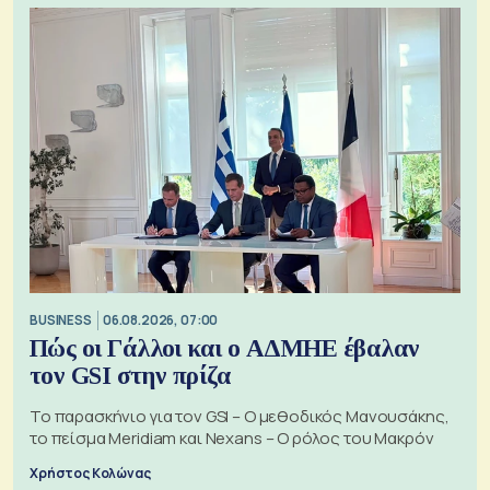
BUSINESS
06.08.2026, 07:00
Πώς οι Γάλλοι και ο ΑΔΜΗΕ έβαλαν
τον GSI στην πρίζα
Το παρασκήνιο για τον GSI – Ο μεθοδικός Μανουσάκης,
το πείσμα Meridiam και Nexans – Ο ρόλος του Μακρόν
Χρήστος Κολώνας