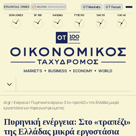
ΟΤ Markets
OT Forum
DOW JONES
SP 500
NASDAQ
FTSE 100
DAX 30
CAC 40
MARKETS
BUSINESS
ECONOMY
WORLD
Χ.Α.
ot.gr
/
Ενέργεια
/
Πυρηνική ενέργεια: Στο «τραπέζι» της Ελλάδας μικρά
εργοστάσια για παραγωγή ρεύματος
Πυρηνική ενέργεια: Στο «τραπέζι»
της Ελλάδας μικρά εργοστάσια