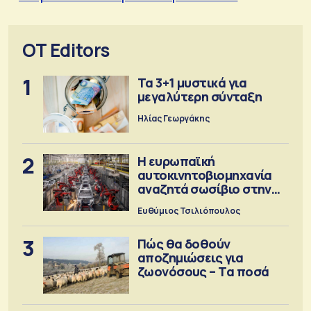
OT Editors
1
Τα 3+1 μυστικά για
μεγαλύτερη σύνταξη
Ηλίας Γεωργάκης
2
Η ευρωπαϊκή
αυτοκινητοβιομηχανία
αναζητά σωσίβιο στην
Κίνα
Ευθύμιος Τσιλιόπουλος
3
Πώς θα δοθούν
αποζημιώσεις για
ζωονόσους – Τα ποσά