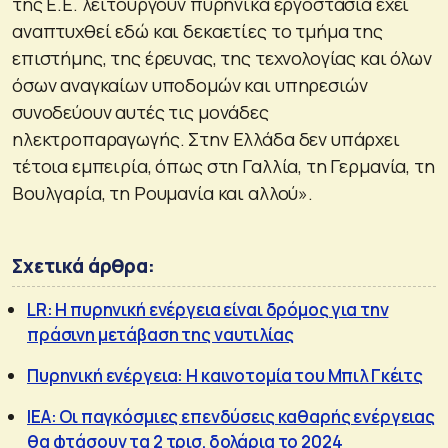
της Ε.Ε. λειτουργούν πυρηνικά εργοστάσια έχει
αναπτυχθεί εδώ και δεκαετίες το τμήμα της
επιστήμης, της έρευνας, της τεχνολογίας και όλων
όσων αναγκαίων υποδομών και υπηρεσιών
συνοδεύουν αυτές τις μονάδες
ηλεκτροπαραγωγής. Στην Ελλάδα δεν υπάρχει
τέτοια εμπειρία, όπως στη Γαλλία, τη Γερμανία, τη
Βουλγαρία, τη Ρουμανία και αλλού».
Σχετικά άρθρα:
LR: Η πυρηνική ενέργεια είναι δρόμος για την
πράσινη μετάβαση της ναυτιλίας
Πυρηνική ενέργεια: Η καινοτομία του Μπιλ Γκέιτς
ΙEA: Οι παγκόσμιες επενδύσεις καθαρής ενέργειας
θα φτάσουν τα 2 τρισ. δολάρια το 2024