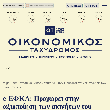
ΟΤ Markets
OT Forum
DOW JONES
SP 500
NASDAQ
FTSE 100
DAX 30
CAC 40
MARKETS
BUSINESS
ECONOMY
WORLD
Χ.Α.
ot.gr
/
Tax
/
Εργασιακά – Ασφαλιστικά
/
e-ΕΦΚΑ: Προχωρεί στην αξιοποίηση των
ακινήτων του
e-ΕΦΚΑ: Προχωρεί στην
αξιοποίηση των ακινήτων του