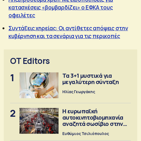
κατασχέσεις «βομβαρδίζει» ο ΕΦΚΑ τους
οφειλέτες
Συντάξεις χηρείας: Οι αντίθετες απόψεις στην
κυβέρνηση και τα σενάρια για τις περικοπές
OT Editors
1
Τα 3+1 μυστικά για
μεγαλύτερη σύνταξη
Ηλίας Γεωργάκης
2
Η ευρωπαϊκή
αυτοκινητοβιομηχανία
αναζητά σωσίβιο στην
Κίνα
Ευθύμιος Τσιλιόπουλος