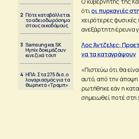
Ο κυβερνήτης της Κα
ότι
οι πυρκαγιές στ
2
Πότε καταβάλλεται
χειρότερες φυσικές 
το αδειοδωρόσημο
στους οικοδόμους
ανεξάρτητη έρευνα γ
Λος Άντζελες: Προε
3
Samsung και SK
Hynix δοκιμάζουν
να τα καταγράψουν
κινεζικά τσιπ
«Πιστεύω ότι θα είν
4
ΗΠΑ: Στα 275 δισ. ο
αυτό, από την άποψη 
λογαριασμός για τα
θωρηκτά «Τραμπ»
ρωτήθηκε εάν η κατα
σημειωθεί ποτέ στη 