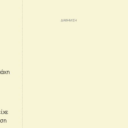
μάχη
είχε
εση