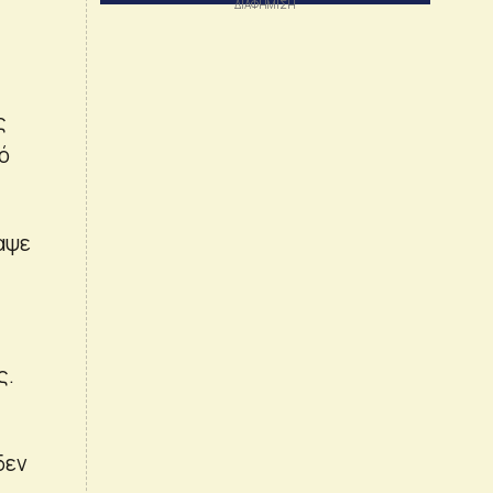
ς
ό
αψε
ς.
δεν