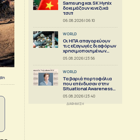
Samsung και SK Hynix
δοκιμάζουν κινεζικά
τσιπ
06.08.2026 | 06:10
WORLD
Οι ΗΠΑ απαγορεύουν
τις εξαγωγές διαφόρων
χρησιμοποιημένων
κρίσιμων ορυκτών
05.08.2026 | 23:56
WORLD
dIn
Τα βαριά πορτοφόλια
που επένδυσαν στην
Situational Awareness
πριν καταρρεύσει
05.08.2026 | 23:40