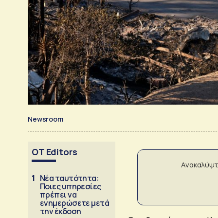
Newsroom
OT Editors
Ανακαλύψτ
1
Νέα ταυτότητα:
Ποιες υπηρεσίες
πρέπει να
ενημερώσετε μετά
την έκδοση