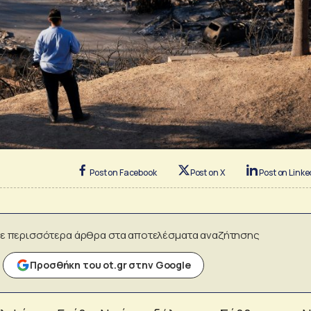
Post on Facebook
Post on X
Post on Linke
ε περισσότερα άρθρα στα αποτελέσματα αναζήτησης
Προσθήκη του ot.gr στην Google