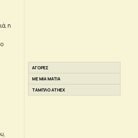
ά, η
το
ΑΓΟΡΕΣ
ΜΕ ΜΙΑ ΜΑΤΙΑ
ΤΑΜΠΛΟ ATHEX
υ,