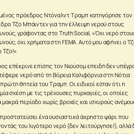
εγμένος πρόεδρος Ντόναλντ Τραμπ κατηγόρησε τον
εδρο Τζο Μπάιντεν για την έλλειψη νερού στους
νούς, γράφοντας στο Truth Social, «Όχι νερό στου
νούς, όχι χρήματα στη FEMA. Αυτό μου αφήνει ο Τζ
 Τζο!»
ος επέκρινε επίσης τον Νιούσομ επειδή δεν υπέγρ
ετέφερε νερό από τη Βόρεια Καλιφόρνια στη Νότια
πρώτη θητεία του Τραμπ. Οι ειδικοί είπαν ότι η
μία σχέση με τις τρέχουσες πυρκαγιές, οι οποίες
 μακρά περίοδο χωρίς βροχές και ισχυρούς ανέμου
 προστατεύσει ένα ουσιαστικά άχρηστο ψάρι που
νοντάς του λιγότερο νερό (δεν λειτούργησε!), αλλά 