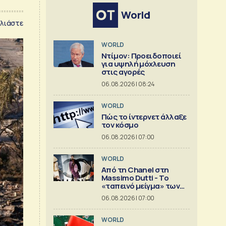
World
λιάστε
WORLD
Ντίμον: Προειδοποιεί
για υψηλή μόχλευση
στις αγορές
06.08.2026 | 08:24
WORLD
Πώς το ίντερνετ άλλαξε
τον κόσμο
06.08.2026 | 07:00
WORLD
Από τη Chanel στη
Massimo Dutti - Το
«ταπεινό μείγμα» των
best seller
06.08.2026 | 07:00
WORLD