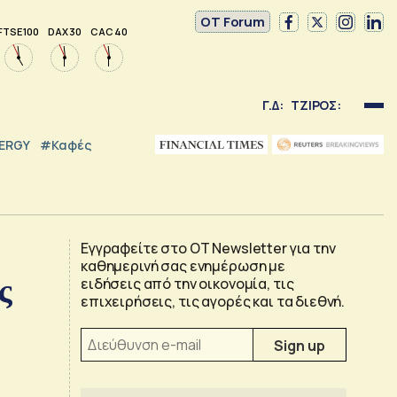
OT Forum
FTSE 100
DAX 30
CAC 40
Γ.Δ:
ΤΖΙΡΟΣ:
NERGY
#καφές
Εγγραφείτε στο OT Newsletter για την
καθημερινή σας ενημέρωση με
ς
ειδήσεις από την οικονομία, τις
επιχειρήσεις, τις αγορές και τα διεθνή.