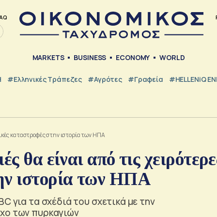
AQ
MARKETS
BUSINESS
ECONOMY
WORLD
Η
#ελληνικές Τράπεζες
#Αγρότες
#Γραφεία
#HELLENiQ E
υσικές καταστροφές στην ιστορία των ΗΠΑ
ές θα είναι από τις χειρότερε
ην ιστορία των ΗΠΑ
C για τα σχέδιά του σχετικά με την
ηχο των πυρκαγιών