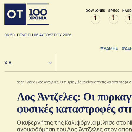
DOW JONES
SP 500
NASD
06:59
ΠΕΜΠΤΗ
06
ΑΥΓΟΥΣΤΟΥ
2026
#ΑΔΜΗΕ
#ΔΕ
Χ.Α.
ot.gr
/
World
/
Λος Άντζελες: Οι πυρκαγιές θα είναι από τις χειρότερες φ
Λος Άντζελες: Οι πυρκαγι
φυσικές καταστροφές στ
Ο κυβερνήτης της Καλιφόρνια μίλησε στο NB
ανοικοδόμηση του Λος Άντζελες στον από