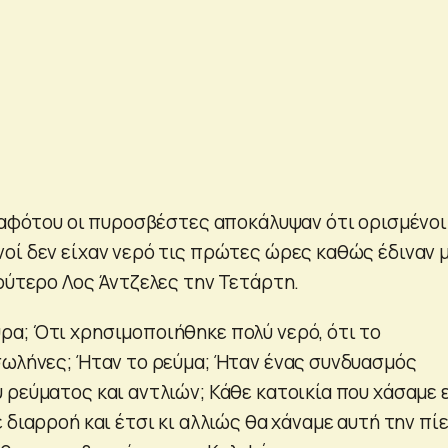
ν αφότου οι πυροσβέστες αποκάλυψαν ότι ορισμένοι
οί δεν είχαν νερό τις πρώτες ώρες καθώς έδιναν 
υρύτερο Λος Άντζελες την Τετάρτη.
α; Ότι χρησιμοποιήθηκε πολύ νερό, ότι το
σωλήνες; Ήταν το ρεύμα; Ήταν ένας συνδυασμός
 ρεύματος και αντλιών; Κάθε κατοικία που χάσαμε 
 διαρροή και έτσι κι αλλιώς θα χάναμε αυτή την πί