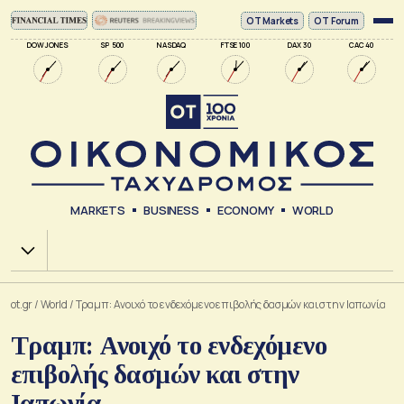
ΟΤ Markets
OT Forum
DOW JONES
SP 500
NASDAQ
FTSE 100
DAX 30
CAC 40
MARKETS
BUSINESS
ECONOMY
WORLD
Χ.Α.
ot.gr
/
World
/
Τραμπ: Ανοιχό το ενδεχόμενο επιβολής δασμών και στην Ιαπωνία
Τραμπ: Ανοιχό το ενδεχόμενο
επιβολής δασμών και στην
Ιαπωνία