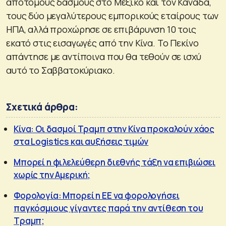
απότομους δασμούς στο Μεξικό και τον Καναδά,
τους δύο μεγαλύτερους εμπορικούς εταίρους των
ΗΠΑ, αλλά προχώρησε σε επιβάρυνση 10 τοις
εκατό στις εισαγωγές από την Κίνα. Το Πεκίνο
απάντησε με αντίποινα που θα τεθούν σε ισχύ
αυτό το Σαββατοκύριακο.
Σχετικά άρθρα:
Κίνα: Οι δασμοί Τραμπ στην Κίνα προκαλούν χάος
στα Logistics και αυξήσεις τιμών
Μπορεί η φιλελεύθερη διεθνής τάξη να επιβιώσει
χωρίς την Αμερική;
Φορολογία: Μπορεί η ΕΕ να φορολογήσει
παγκόσμιους γίγαντες παρά την αντίθεση του
Τραμπ;