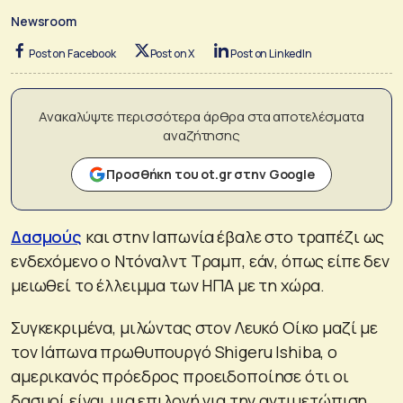
Newsroom
Post on Facebook
Post on X
Post on LinkedIn
Ανακαλύψτε περισσότερα άρθρα στα αποτελέσματα
αναζήτησης
Προσθήκη του ot.gr στην Google
Δασμούς
και στην Ιαπωνία έβαλε στο τραπέζι ως
ενδεχόμενο ο Ντόναλντ Τραμπ, εάν, όπως είπε δεν
μειωθεί το έλλειμμα των ΗΠΑ με τη χώρα.
Συγκεκριμένα, μιλώντας στον Λευκό Οίκο μαζί με
τον Ιάπωνα πρωθυπουργό Shigeru Ishiba, ο
αμερικανός πρόεδρος προειδοποίησε ότι οι
δασμοί είναι μια επιλογή για την αντιμετώπιση