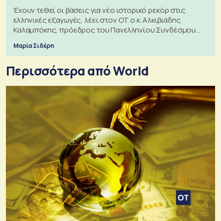
Έχουν τεθεί οι βάσεις για νέο ιστορικό ρεκόρ στις
ελληνικές εξαγωγές, λέει στον ΟΤ ο κ. Αλκιβιάδης
Καλαμπόκης, πρόεδρος του Πανελληνίου Συνδέσμου
Εξαγωγέων
Μαρία Σιδέρη
Περισσότερα από World