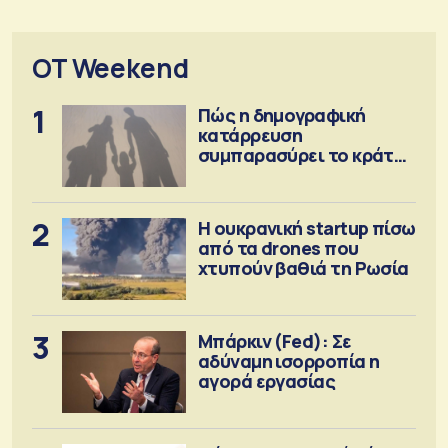
OT Weekend
1
Πώς η δημογραφική
κατάρρευση
συμπαρασύρει το κράτος
πρόνοιας
2
Η ουκρανική startup πίσω
από τα drones που
χτυπούν βαθιά τη Ρωσία
3
Μπάρκιν (Fed): Σε
αδύναμη ισορροπία η
αγορά εργασίας