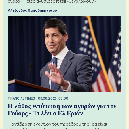
αγορά - Ποιες αλυσίδες retail «μεγαλώνουν»
Αλεξάνδρα Παπαδημητρίου
FINANCIAL TIMES
08.08.2026, 07:00
Η λάθος εντύπωση των αγορών για τον
Γούορς - Τι λέει ο Ελ Εριάν
Η αντίδραση εναντίον του προέδρου της Fed είναι