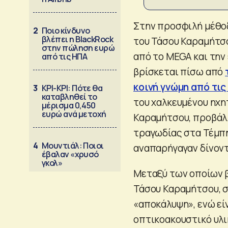
Στην προσφιλή μέθο
2
Ποιο κίνδυνο
βλέπει η BlackRock
του Τάσου Καραμήτσο
στην πώληση ευρώ
από το MEGA και την
από τις ΗΠΑ
βρίσκεται πίσω από
κοινή γνώμη από τι
3
ΚΡΙ-ΚΡΙ: Πότε θα
καταβληθεί το
του χαλκευμένου ηχη
μέρισμα 0,450
ευρώ ανά μετοχή
Καραμήτσου, προβάλλ
τραγωδίας στα Τέμπη
4
Μουντιάλ: Ποιοι
αναπαρήγαγαν δίνον
έβαλαν «χρυσό
γκολ»
Μεταξύ των οποίων β
Τάσου Καραμήτσου, σ
«αποκάλυψη», ενώ εί
οπτικοακουστικό υλ