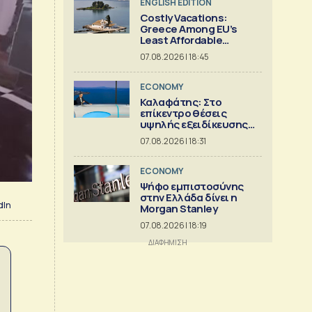
ENGLISH EDITION
Costly Vacations:
Greece Among EU’s
Least Affordable
Countries
07.08.2026 | 18:45
ECONOMY
Καλαφάτης: Στο
επίκεντρο θέσεις
υψηλής εξειδίκευσης
και AI
07.08.2026 | 18:31
ECONOMY
Ψήφο εμπιστοσύνης
στην Ελλάδα δίνει η
dIn
Morgan Stanley
07.08.2026 | 18:19