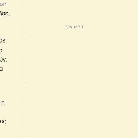
ωση
ήσει
ς
23,
α
ύν,
α
 η
τας