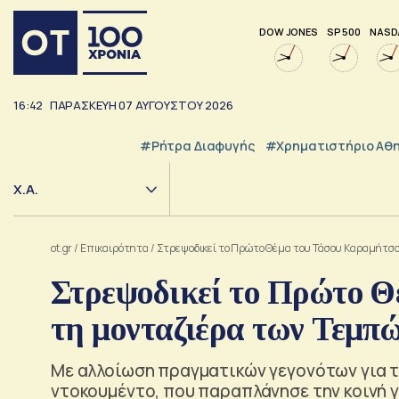
DOW JONES
SP 500
NASD
16:42
ΠΑΡΑΣΚΕΥΗ
07
ΑΥΓΟΥΣΤΟΥ
2026
#ρήτρα Διαφυγής
#Χρηματιστήριο Αθ
Χ.Α.
ot.gr
/
Επικαιρότητα
/
Στρεψοδικεί το Πρώτο Θέμα του Τάσου Καραμήτσου
Στρεψοδικεί το Πρώτο Θ
τη μονταζιέρα των Τεμπώ
Με αλλοίωση πραγματικών γεγονότων για τ
ντοκουμέντο, που παραπλάνησε την κοινή γ