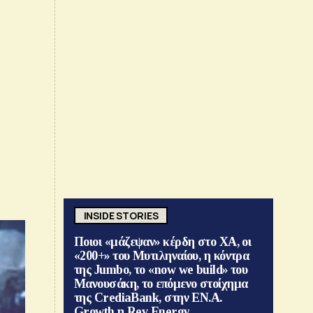
INSIDE STORIES
Ποιοι «μάζεψαν» κέρδη στο ΧΑ, οι
«200+» του Μυτιληναίου, η κόντρα
της Jumbo, το «now we build» του
Μανουσάκη, το επόμενο στοίχημα
της CrediaBank, στην ΕΝ.Α.
Growth η Rev Energy