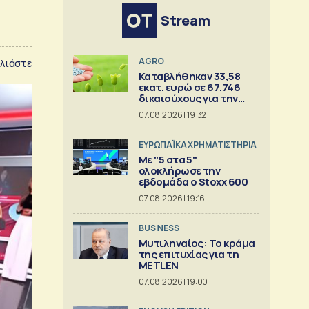
Stream
AGRO
λιάστε
Καταβλήθηκαν 33,58
εκατ. ευρώ σε 67.746
δικαιούχους για την
αγορά λιπασμάτων
07.08.2026 | 19:32
ΕΥΡΩΠΑΪΚΑ ΧΡΗΜΑΤΙΣΤΗΡΙΑ
Με "5 στα 5"
ολοκλήρωσε την
εβδομάδα ο Stoxx 600
07.08.2026 | 19:16
BUSINESS
Μυτιληναίος: Το κράμα
της επιτυχίας για τη
METLEN
07.08.2026 | 19:00