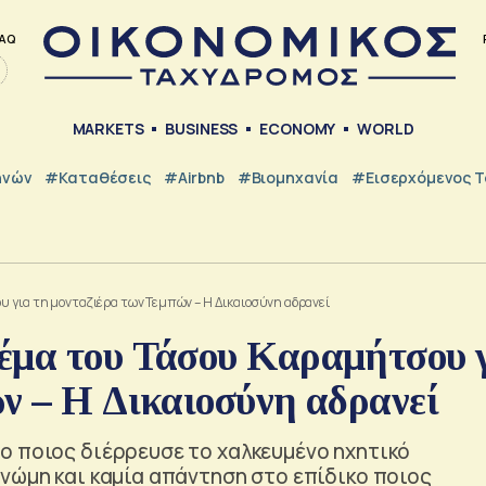
AQ
MARKETS
BUSINESS
ECONOMY
WORLD
ηνών
#Καταθέσεις
#Airbnb
#Βιομηχανία
#εισερχόμενος Τ
 για τη μονταζιέρα των Τεμπών – Η Δικαιοσύνη αδρανεί
έμα του Τάσου Καραμήτσου 
ν – Η Δικαιοσύνη αδρανεί
ο ποιος διέρρευσε το χαλκευμένο ηχητικό
νώμη και καμία απάντηση στο επίδικο ποιος