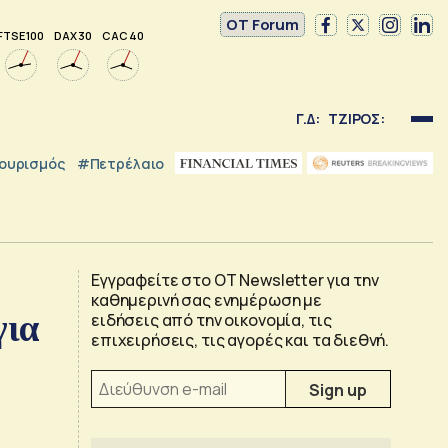
OT Forum
FTSE 100
DAX 30
CAC 40
Γ.Δ:
ΤΖΙΡΟΣ:
ουρισμός
#Πετρέλαιο
Εγγραφείτε στο OT Newsletter για την
καθημερινή σας ενημέρωση με
για
ειδήσεις από την οικονομία, τις
επιχειρήσεις, τις αγορές και τα διεθνή.