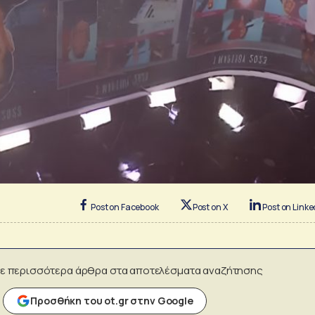
Post on Facebook
Post on X
Post on Linke
ε περισσότερα άρθρα στα αποτελέσματα αναζήτησης
Προσθήκη του ot.gr στην Google