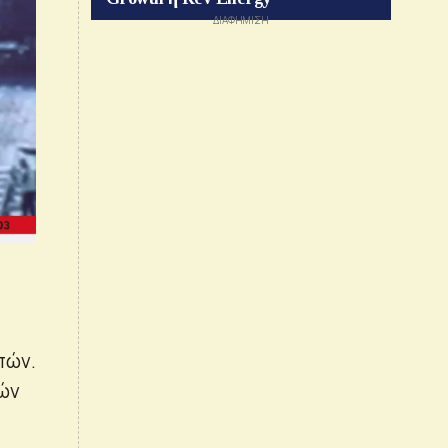
πών.
γών