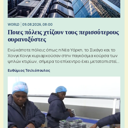
WORLD
09.08.2026, 08:00
Ποιες πόλεις χτίζουν τους περισσότερους
ουρανοξύστες
Ενώ κάποτε πόλεις όπως η Νέα Υόρκη, το Σικάγο και το
Χονγκ Κονγκ κυριαρχούσαν στην παγκόσμια κούρσα των
ψηλών κτιρίων, σήμερα το επίκεντρο έχει μετατοπιστεί
προς την Ασία
Ευθύμιος Τσιλιόπουλος