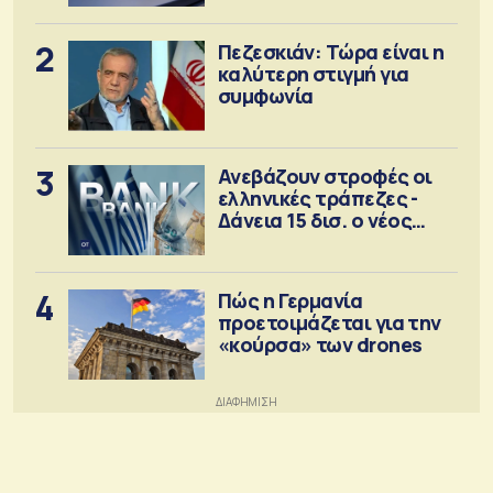
2
Πεζεσκιάν: Τώρα είναι η
καλύτερη στιγμή για
συμφωνία
3
Ανεβάζουν στροφές οι
ελληνικές τράπεζες -
Δάνεια 15 δισ. ο νέος
στόχος
4
Πώς η Γερμανία
προετοιμάζεται για την
«κούρσα» των drones