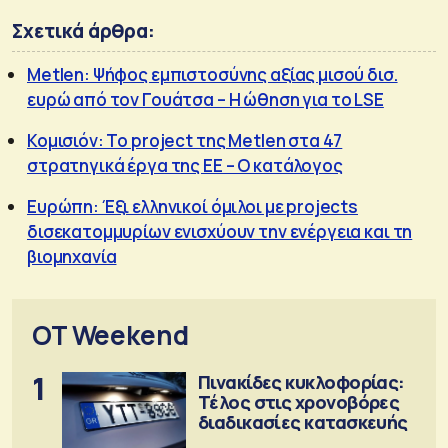
Σχετικά άρθρα:
Metlen: Ψήφος εμπιστοσύνης αξίας μισού δισ.
ευρώ από τον Γουάτσα – Η ώθηση για το LSE
Κομισιόν: To project της Metlen στα 47
στρατηγικά έργα της ΕΕ – Ο κατάλογος
Ευρώπη: Έξι ελληνικοί όμιλοι με projects
δισεκατομμυρίων ενισχύουν την ενέργεια και τη
βιομηχανία
OT Weekend
1
Πινακίδες κυκλοφορίας:
Τέλος στις χρονοβόρες
διαδικασίες κατασκευής