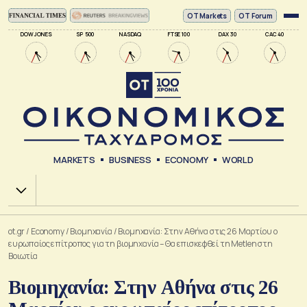
ΟΤ Markets
OT Forum
DOW JONES
SP 500
NASDAQ
FTSE 100
DAX 30
CAC 40
MARKETS
BUSINESS
ECONOMY
WORLD
Χ.Α.
ot.gr
/
Economy
/
Βιομηχανία
/
Βιομηχανία: Στην Αθήνα στις 26 Μαρτίου ο
ευρωπαίος επίτροπος για τη βιομηχανία – Θα επισκεφθεί τη Metlen στη
Βοιωτία
Βιομηχανία: Στην Αθήνα στις 26