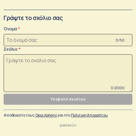
Γράψτε το σχόλιο σας
Όνομα
0 /50
Σχόλιο
0 /2000
Υποβολή σχολίου
Αποδέχεστε τους
Όροι Χρήσης
και την
Πολιτικη Απορρήτου