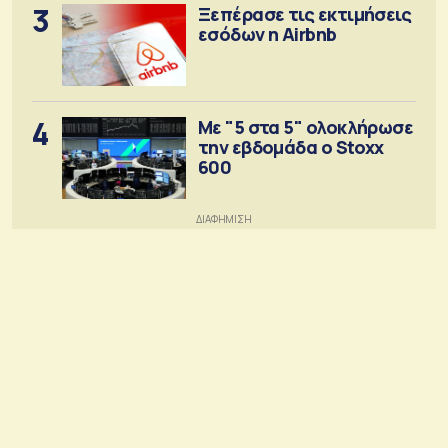
3
Ξεπέρασε τις εκτιμήσεις
εσόδων η Airbnb
4
Με "5 στα 5" ολοκλήρωσε
την εβδομάδα ο Stoxx
600