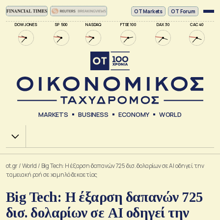
ΟΤ Markets
OT Forum
DOW JONES
SP 500
NASDAQ
FTSE 100
DAX 30
CAC 40
MARKETS
BUSINESS
ECONOMY
WORLD
Χ.Α.
ot.gr
/
World
/
Big Tech: Η έξαρση δαπανών 725 δισ. δολαρίων σε ΑΙ οδηγεί την
ταμειακή ροή σε χαμηλό δεκαετίας
Big Tech: Η έξαρση δαπανών 725
δισ. δολαρίων σε ΑΙ οδηγεί την