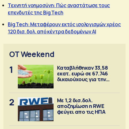
Τεχνητή νοημοσύνη: Πώς αναστάτωσε τους
επενδυτές της Big Tech
Big Tech: Μεταφέρουν εκτός ισολογισμών χρέος
120 δισ. δολ. από κέντρα δεδομένων ΑΙ
OT Weekend
1
Καταβλήθηκαν 33,58
εκατ. ευρώ σε 67.746
δικαιούχους για την
αγορά λιπασμάτων
2
Με 1,2 δισ.δολ.
αποζημίωση η RWE
φεύγει απο τις ΗΠΑ