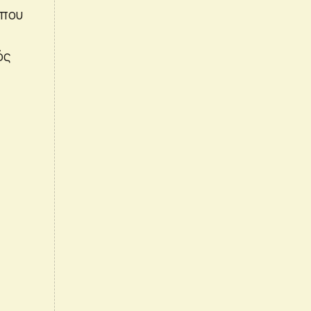
 που
ός