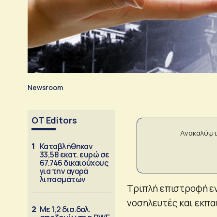
Newsroom
OT Editors
Ανακαλύψτ
1
Καταβλήθηκαν
33,58 εκατ. ευρώ σε
67.746 δικαιούχους
για την αγορά
λιπασμάτων
Τριπλή επιστροφή ε
νοσηλευτές και εκπα
2
Με 1,2 δισ.δολ.