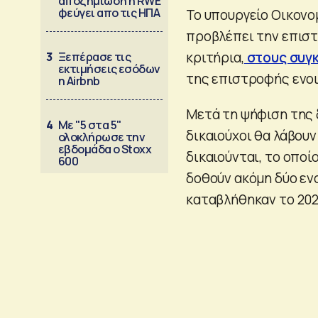
αποζημίωση η RWE
φεύγει απο τις ΗΠΑ
Το υπουργείο Οικονο
προβλέπει την επιστ
κριτήρια,
στους συγ
3
Ξεπέρασε τις
εκτιμήσεις εσόδων
της επιστροφής ενοι
η Airbnb
Μετά τη ψήφιση της δ
4
Με "5 στα 5"
δικαιούχοι θα λάβου
ολοκλήρωσε την
εβδομάδα ο Stoxx
δικαιούνται, το οποί
600
δοθούν ακόμη δύο ενο
καταβλήθηκαν το 202