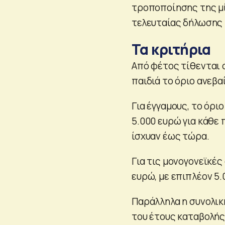
τροποποίησης της μί
τελευταίας δήλωσης
Τα κριτήρια
Από φέτος τίθενται σ
παιδιά το όριο ανεβα
Για έγγαμους, το όρ
5.000 ευρώ για κάθε 
ίσχυαν έως τώρα.
Για τις μονογονεϊκές
ευρώ, με επιπλέον 5.
Παράλληλα η συνολική
του έτους καταβολής,