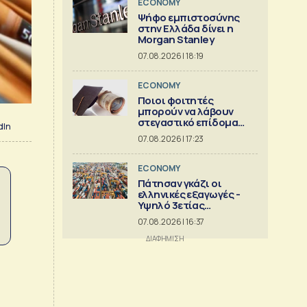
ECONOMY
Ψήφο εμπιστοσύνης
στην Ελλάδα δίνει η
Morgan Stanley
07.08.2026 | 18:19
ECONOMY
Ποιοι φοιτητές
μπορούν να λάβουν
στεγαστικό επίδομα
dIn
εως 2.500 ευρώ
07.08.2026 | 17:23
ECONOMY
Πάτησαν γκάζι οι
ελληνικές εξαγωγές -
Υψηλό 3ετίας
[γραφήματα]
07.08.2026 | 16:37