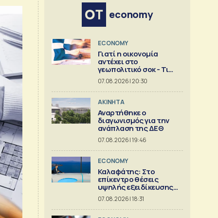
economy
ECONOMY
Γιατί η οικονομία
αντέχει στο
γεωπολιτικό σοκ - Τι
δείχνει ανάλυση της
07.08.2026 | 20:30
Eurobank [γραφήματα]
ΑΚΙΝΗΤΑ
Αναρτήθηκε ο
διαγωνισμός για την
ανάπλαση της ΔΕΘ
07.08.2026 | 19:46
ECONOMY
Καλαφάτης: Στο
επίκεντρο θέσεις
υψηλής εξειδίκευσης
και AI
07.08.2026 | 18:31