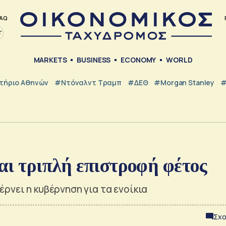
AQ
MARKETS
BUSINESS
ECONOMY
WORLD
τήριο Αθηνών
#Ντόναλντ Τραμπ
#ΔΕΘ
#Morgan Stanley
#
ται τριπλή επιστροφή φέτος
ρνει η κυβέρνηση για τα ενοίκια
Σχο