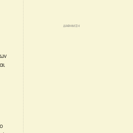
ίων
αι
το