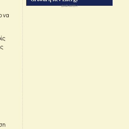
ο να
ρίς
ής
ωση