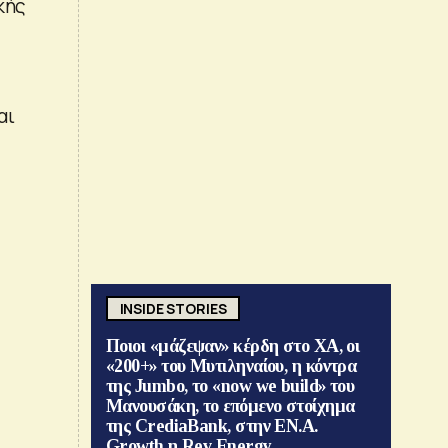
κής
αι
INSIDE STORIES
Ποιοι «μάζεψαν» κέρδη στο ΧΑ, οι
«200+» του Μυτιληναίου, η κόντρα
της Jumbo, το «now we build» του
Μανουσάκη, το επόμενο στοίχημα
της CrediaBank, στην ΕΝ.Α.
Growth η Rev Energy