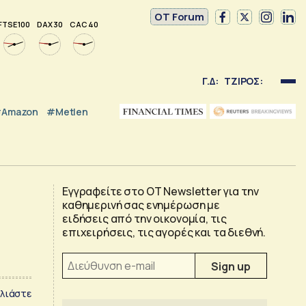
OT Forum
FTSE 100
DAX 30
CAC 40
Γ.Δ:
ΤΖΙΡΟΣ:
Amazon
#Metlen
Εγγραφείτε στο OT Newsletter για την
καθημερινή σας ενημέρωση με
ειδήσεις από την οικονομία, τις
επιχειρήσεις, τις αγορές και τα διεθνή.
λιάστε