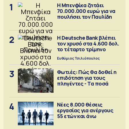
1
Η Μπενφίκα ζητάει
70.000.000 ευρώ για να
πουλήσει τον Παυλίδη
2
Η Deutsche Bank βλέπει
τον χρυσό στα 4.600 δολ.
το τέταρτο τρίμηνο
Ευθύμιος Τσιλιόπουλος
3
Φωτιές: Πώς θα δοθεί η
επιδότηση για τους
πληγέντες - Τα ποσά
4
Νέες 8.000 θέσεις
εργασίας για ανέργους
55 ετών και άνω