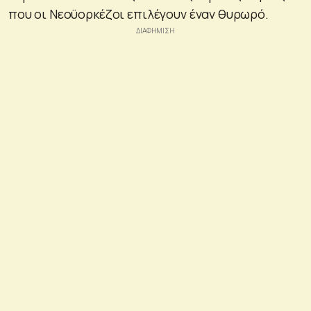
που οι Νεοϋορκέζοι επιλέγουν έναν θυρωρό.