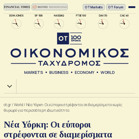
ΟΤ Markets
OT Forum
DOW JONES
SP 500
NASDAQ
FTSE 100
DAX 30
CAC 40
MARKETS
BUSINESS
ECONOMY
WORLD
Χ.Α.
ot.gr
/
World
/
Νέα Υόρκη: Οι εύποροι στρέφονται σε διαμερίσματα χωρίς
θυρωρό για περισσότερη ιδιωτικότητα
Νέα Υόρκη: Οι εύποροι
στρέφονται σε διαμερίσματα