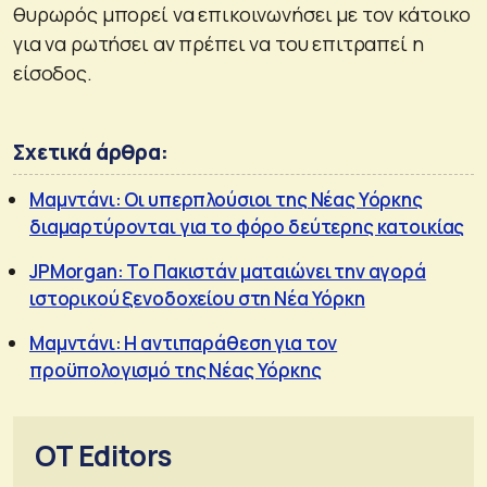
θυρωρός μπορεί να επικοινωνήσει με τον κάτοικο
για να ρωτήσει αν πρέπει να του επιτραπεί η
είσοδος.
Σχετικά άρθρα:
Μαμντάνι: Οι υπερπλούσιοι της Νέας Υόρκης
διαμαρτύρονται για το φόρο δεύτερης κατοικίας
JPMorgan: Το Πακιστάν ματαιώνει την αγορά
ιστορικού ξενοδοχείου στη Νέα Υόρκη
Μαμντάνι: Η αντιπαράθεση για τον
προϋπολογισμό της Νέας Υόρκης
OT Editors