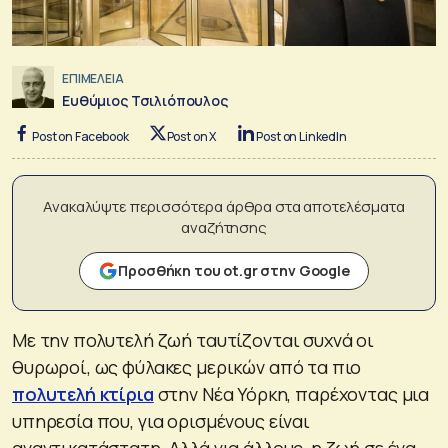
ΕΠΙΜΕΛΕΙΑ
Ευθύμιος Τσιλιόπουλος
Post on Facebook
Post on X
Post on LinkedIn
Ανακαλύψτε περισσότερα άρθρα στα αποτελέσματα
αναζήτησης
Προσθήκη του ot.gr στην Google
Με την πολυτελή ζωή ταυτίζονται συχνά οι
θυρωροί, ως φύλακες μερικών από τα πιο
πολυτελή κτίρια
στην Νέα Υόρκη, παρέχοντας μια
υπηρεσία που, για ορισμένους είναι
αναντικατάστατη. Αλλά για άλλους, η ζωή σε ένα