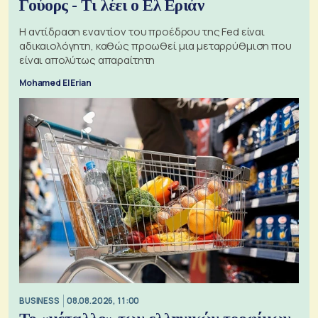
Γούορς - Τι λέει ο Ελ Εριάν
Η αντίδραση εναντίον του προέδρου της Fed είναι
αδικαιολόγητη, καθώς προωθεί μια μεταρρύθμιση που
είναι απολύτως απαραίτητη
Mohamed El Erian
BUSINESS
08.08.2026, 11:00