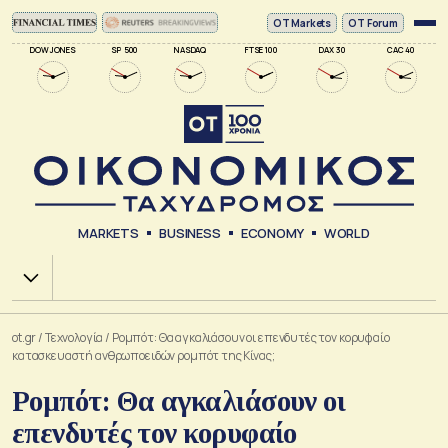
ΟΤ Markets
OT Forum
DOW JONES
SP 500
NASDAQ
FTSE 100
DAX 30
CAC 40
MARKETS
BUSINESS
ECONOMY
WORLD
Χ.Α.
ot.gr
/
Τεχνολογία
/
Ρομπότ: Θα αγκαλιάσουν οι επενδυτές τον κορυφαίο
κατασκευαστή ανθρωποειδών ρομπότ της Κίνας;
Ρομπότ: Θα αγκαλιάσουν οι
επενδυτές τον κορυφαίο