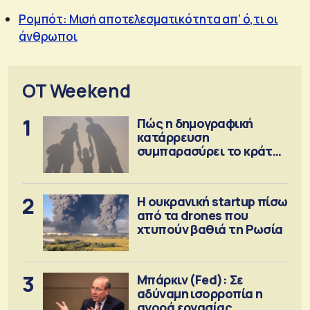
Ρομπότ: Μισή αποτελεσματικότητα απ’ ό,τι οι
άνθρωποι
OT Weekend
1
Πώς η δημογραφική
κατάρρευση
συμπαρασύρει το κράτος
πρόνοιας
2
Η ουκρανική startup πίσω
από τα drones που
χτυπούν βαθιά τη Ρωσία
3
Μπάρκιν (Fed): Σε
αδύναμη ισορροπία η
αγορά εργασίας