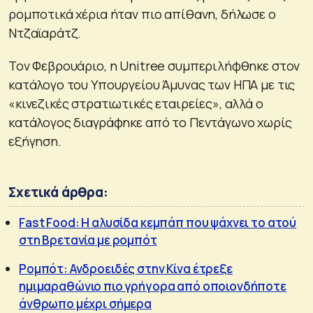
ρομποτικά χέρια ήταν πιο απίθανη, δήλωσε ο
Ντζαϊαράτζ.
Τον Φεβρουάριο, η Unitree συμπεριλήφθηκε στον
κατάλογο του Υπουργείου Άμυνας των ΗΠΑ με τις
«κινεζικές στρατιωτικές εταιρείες», αλλά ο
κατάλογος διαγράφηκε από το Πεντάγωνο χωρίς
εξήγηση.
Σχετικά άρθρα:
Fast Food: Η αλυσίδα κεμπάπ που ψάχνει το ατού
στη Βρετανία με ρομπότ
Ρομπότ: Ανδροειδές στην Κίνα έτρεξε
ημιμαραθώνιο πιο γρήγορα από οποιονδήποτε
άνθρωπο μέχρι σήμερα