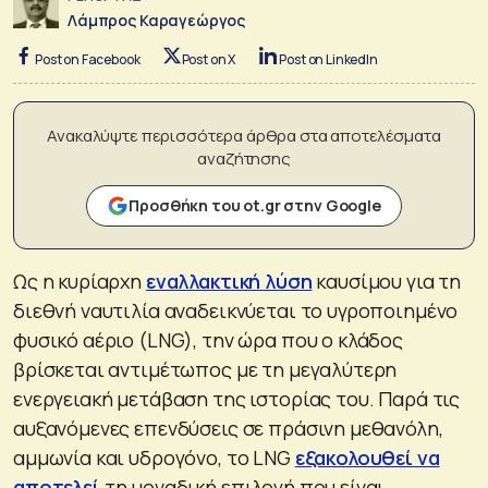
Λάμπρος Καραγεώργος
Post on Facebook
Post on X
Post on LinkedIn
Ανακαλύψτε περισσότερα άρθρα στα αποτελέσματα
αναζήτησης
Προσθήκη του ot.gr στην Google
Ως η κυρίαρχη
εναλλακτική λύση
καυσίμου για τη
διεθνή ναυτιλία αναδεικνύεται το υγροποιημένο
φυσικό αέριο (LNG), την ώρα που ο κλάδος
βρίσκεται αντιμέτωπος με τη μεγαλύτερη
ενεργειακή μετάβαση της ιστορίας του. Παρά τις
αυξανόμενες επενδύσεις σε πράσινη μεθανόλη,
αμμωνία και υδρογόνο, το LNG
εξακολουθεί να
αποτελεί
τη μοναδική επιλογή που είναι