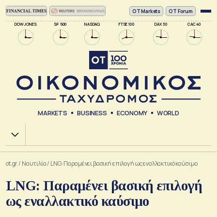
ΟΤ Markets
OT Forum
DOW JONES
SP 500
NASDAQ
FTSE 100
DAX 30
CAC 40
MARKETS
BUSINESS
ECONOMY
WORLD
Χ.Α.
ot.gr
/
Ναυτιλία
/
LNG: Παραμένει βασική επιλογή ως εναλλακτικό καύσιμο
LNG: Παραμένει βασική επιλογή
ως εναλλακτικό καύσιμο