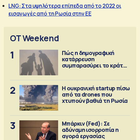
LNG: Στα υψηλότερα επίπεδα από το 2022 οι
εισαγωγές από τη Ρωσία στην ΕΕ
OT Weekend
1
Πώς η δημογραφική
κατάρρευση
συμπαρασύρει το κράτος
πρόνοιας
2
Η ουκρανική startup πίσω
από τα drones που
χτυπούν βαθιά τη Ρωσία
3
Μπάρκιν (Fed): Σε
αδύναμη ισορροπία η
αγορά εργασίας