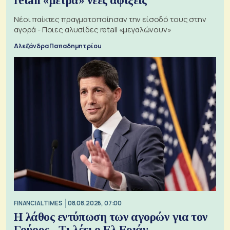
retail «μετρά» νέες αφίξεις
Νέοι παίκτες πραγματοποίησαν την είσοδό τους στην
αγορά - Ποιες αλυσίδες retail «μεγαλώνουν»
Αλεξάνδρα Παπαδημητρίου
FINANCIAL TIMES
08.08.2026, 07:00
Η λάθος εντύπωση των αγορών για τον
Γούορς - Τι λέει ο Ελ Εριάν