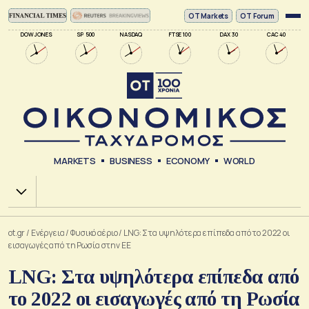
ΟΤ Markets
OT Forum
DOW JONES
SP 500
NASDAQ
FTSE 100
DAX 30
CAC 40
MARKETS
BUSINESS
ECONOMY
WORLD
Χ.Α.
ot.gr
/
Ενέργεια
/
Φυσικό αέριο
/
LNG: Στα υψηλότερα επίπεδα από το 2022 οι
εισαγωγές από τη Ρωσία στην ΕΕ
LNG: Στα υψηλότερα επίπεδα από
το 2022 οι εισαγωγές από τη Ρωσία