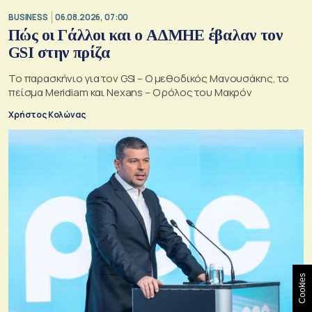
BUSINESS
06.08.2026, 07:00
Πώς οι Γάλλοι και ο ΑΔΜΗΕ έβαλαν τον
GSI στην πρίζα
Το παρασκήνιο για τον GSI – Ο μεθοδικός Μανουσάκης, το
πείσμα Meridiam και Nexans – Ο ρόλος του Μακρόν
Χρήστος Κολώνας
Cookies