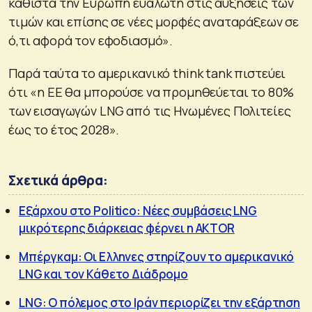
καθιστά την Ευρώπη ευάλωτη στις αυξήσεις των
τιμών και επίσης σε νέες μορφές αναταράξεων σε
ό,τι αφορά τον εφοδιασμό».
Παρά ταύτα το αμερικανικό think tank πιστεύει
ότι «η ΕΕ θα μπορούσε να προμηθεύεται το 80%
των εισαγωγών LNG από τις Ηνωμένες Πολιτείες
έως το έτος 2028».
Σχετικά άρθρα:
Εξάρχου στο Politico: Νέες συμβάσεις LNG
μικρότερης διάρκειας φέρνει η AKTOR
Μπέργκαμ: Οι Ελληνες στηρίζουν το αμερικανικό
LNG και τον Κάθετο Διάδρομο
LNG: Ο πόλεμος στο Ιράν περιορίζει την εξάρτηση