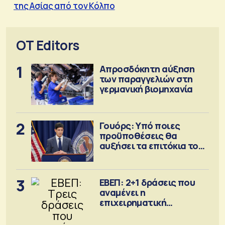
της Ασίας από τον Κόλπο
OT Editors
1
Απροσδόκητη αύξηση
των παραγγελιών στη
γερμανική βιομηχανία
2
Γουόρς: Υπό ποιες
προϋποθέσεις θα
αυξήσει τα επιτόκια τον
Σεπτέμβριο
3
ΕΒΕΠ: 2+1 δράσεις που
αναμένει η
επιχειρηματική
κοινότητα