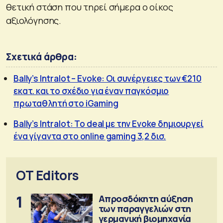
θετική στάση που τηρεί σήμερα ο οίκος
αξιολόγησης.
Σχετικά άρθρα:
Bally’s Intralot – Evoke: Οι συνέργειες των €210
εκατ. και το σχέδιο για έναν παγκόσμιο
πρωταθλητή στο iGaming
Bally’s Intralot: Το deal με την Evoke δημιουργεί
ένα γίγαντα στο online gaming 3,2 δισ.
OT Editors
1
Απροσδόκητη αύξηση
των παραγγελιών στη
γερμανική βιομηχανία