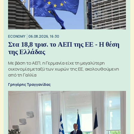
ECONOMY
06.08.2026, 16:30
Στα 18,8 τρισ. το ΑΕΠ της ΕΕ - Η θέση
της Ελλάδας
Με βάση το ΑΕΠ, η Γερμανία είχε τη μεγαλύτερη
οικονομία μεταξύ των χωρών της ΕΕ, ακολουθούμενη
από τη Γαλλία
Γρηγόρης Τραγγανίδας