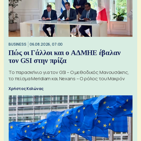
BUSINESS
06.08.2026, 07:00
Πώς οι Γάλλοι και ο ΑΔΜΗΕ έβαλαν
τον GSI στην πρίζα
Το παρασκήνιο για τον GSI – Ο μεθοδικός Μανουσάκης,
το πείσμα Meridiam και Nexans – Ο ρόλος του Μακρόν
Χρήστος Κολώνας