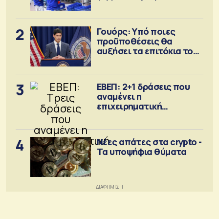
2
Γουόρς: Υπό ποιες
προϋποθέσεις θα
αυξήσει τα επιτόκια τον
Σεπτέμβριο
3
ΕΒΕΠ: 2+1 δράσεις που
αναμένει η
επιχειρηματική
κοινότητα
4
Νέες απάτες στα crypto -
Τα υποψήφια θύματα