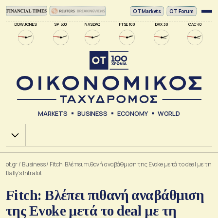
ΟΤ Markets
OT Forum
DOW JONES
SP 500
NASDAQ
FTSE 100
DAX 30
CAC 40
MARKETS
BUSINESS
ECONOMY
WORLD
Χ.Α.
ot.gr
/
Business
/
Fitch: Bλέπει πιθανή αναβάθμιση της Evoke μετά το deal με τη
Bally’s Intralot
Fitch: Bλέπει πιθανή αναβάθμιση
της Evoke μετά το deal με τη