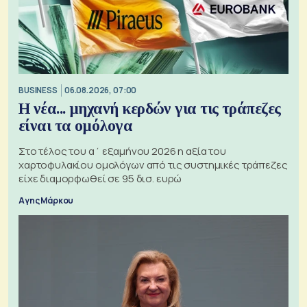
BUSINESS
06.08.2026, 07:00
Η νέα... μηχανή κερδών για τις τράπεζες
είναι τα ομόλογα
Στο τέλος του α΄ εξαμήνου 2026 η αξία του
χαρτοφυλακίου ομολόγων από τις συστημικές τράπεζες
είχε διαμορφωθεί σε 95 δισ. ευρώ
Αγης Μάρκου