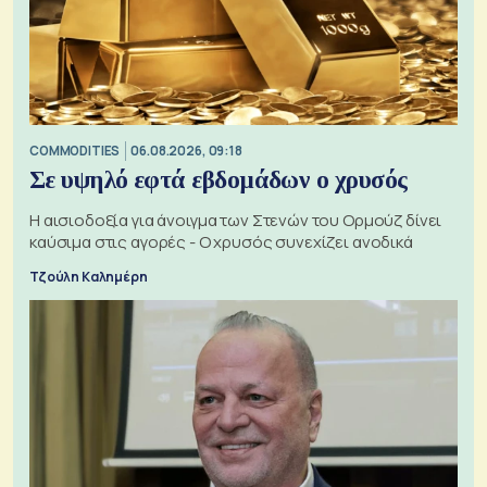
COMMODITIES
06.08.2026, 09:18
Σε υψηλό εφτά εβδομάδων ο χρυσός
Η αισιοδοξία για άνοιγμα των Στενών του Ορμούζ δίνει
καύσιμα στις αγορές - Ο χρυσός συνεχίζει ανοδικά
Τζούλη Καλημέρη