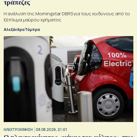
τράπεζες
Η ανάλυση της Morningstar DBRS για τους κινδύνους από το
ξέπλυμα μαύρου χρήματος
Αλεξάνδρα Τόμπρα
ΗΛΕΚΤΡΟΚΙΝΗΣΗ
08.08.2026, 21:01