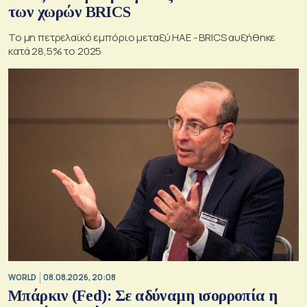
των χωρών BRICS
Το μη πετρελαϊκό εμπόριο μεταξύ ΗΑΕ - BRICS αυξήθηκε
κατά 28,5% το 2025
WORLD
08.08.2026, 20:08
Μπάρκιν (Fed): Σε αδύναμη ισορροπία η