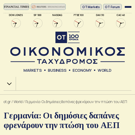
ΟΤ Markets
OT Forum
DOW JONES
SP 500
NASDAQ
FTSE 100
DAX 30
CAC 40
MARKETS
BUSINESS
ECONOMY
WORLD
Χ.Α.
ot.gr
/
World
/
Γερμανία: Οι δημόσιες δαπάνες φρενάρουν την πτώση του ΑΕΠ
Γερμανία: Οι δημόσιες δαπάνες
φρενάρουν την πτώση του ΑΕΠ