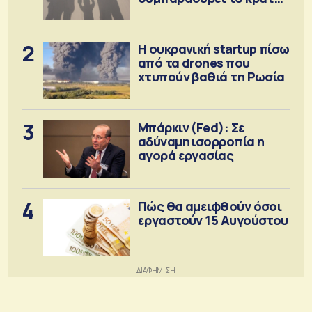
πρόνοιας
2
Η ουκρανική startup πίσω
από τα drones που
χτυπούν βαθιά τη Ρωσία
3
Μπάρκιν (Fed): Σε
αδύναμη ισορροπία η
αγορά εργασίας
4
Πώς θα αμειφθούν όσοι
εργαστούν 15 Αυγούστου