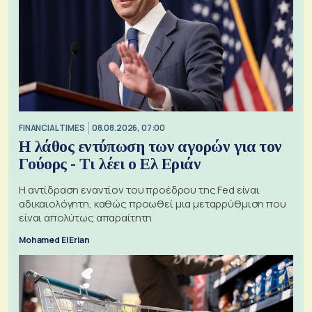
FINANCIAL TIMES
08.08.2026, 07:00
Η λάθος εντύπωση των αγορών για τον
Γούορς - Τι λέει ο Ελ Εριάν
Η αντίδραση εναντίον του προέδρου της Fed είναι
αδικαιολόγητη, καθώς προωθεί μια μεταρρύθμιση που
είναι απολύτως απαραίτητη
Mohamed El Erian