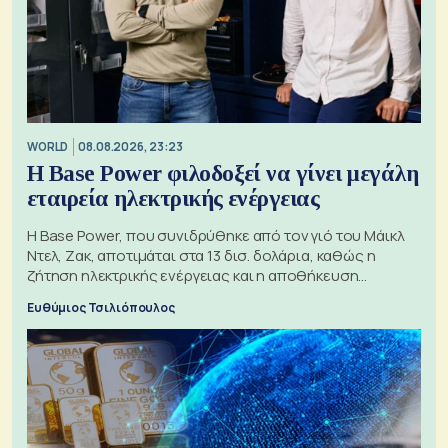
WORLD
08.08.2026, 23:23
Η Base Power φιλοδοξεί να γίνει μεγάλη
εταιρεία ηλεκτρικής ενέργειας
Η Base Power, που συνιδρύθηκε από τον γιό του Μάικλ
Ντελ, Ζακ, αποτιμάται στα 13 δισ. δολάρια, καθώς η
ζήτηση ηλεκτρικής ενέργειας και η αποθήκευση
μπαταριών αυξάνονται
Ευθύμιος Τσιλιόπουλος