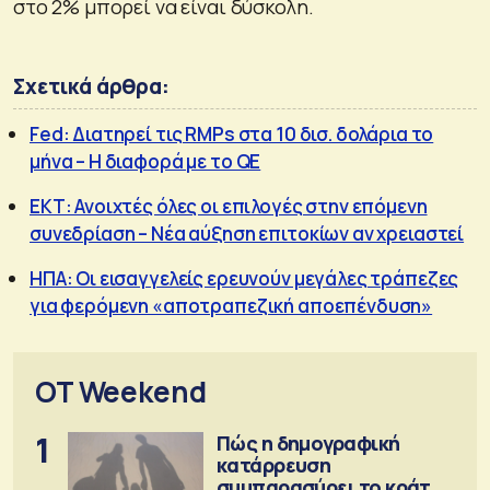
στο 2% μπορεί να είναι δύσκολη.
Σχετικά άρθρα:
Fed: Διατηρεί τις RMPs στα 10 δισ. δολάρια το
μήνα – Η διαφορά με το QE
ΕΚΤ: Ανοιχτές όλες οι επιλογές στην επόμενη
συνεδρίαση – Νέα αύξηση επιτοκίων αν χρειαστεί
ΗΠΑ: Οι εισαγγελείς ερευνούν μεγάλες τράπεζες
για φερόμενη «αποτραπεζική αποεπένδυση»
OT Weekend
1
Πώς η δημογραφική
κατάρρευση
συμπαρασύρει το κράτος