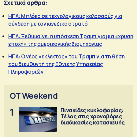
Σχετικά άρθρα:
ΗΠΑ: Μπλόκο σε τεχνολογικούς κολοσσούς για
σύνδεση με τον κινεζικό στρατό
ΗΠΑ: Ξεθυμαίνει η υπόσχεση Τραμπ για μια «χρυσή
εποχή» της αμερικανικής βιομηχανίας
ΗΠΑ: Ο νέος «εκλεκτός» του Τραμπ για τη θέση
του διευθυντή της Εθνικής Υπηρεσίας
Πληροφοριών
OT Weekend
1
Πινακίδες κυκλοφορίας:
Τέλος στις χρονοβόρες
διαδικασίες κατασκευής