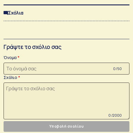
Σχόλια
Γράψτε το σχόλιο σας
Όνομα
0 /50
Σχόλιο
0 /2000
Υποβολή σχολίου