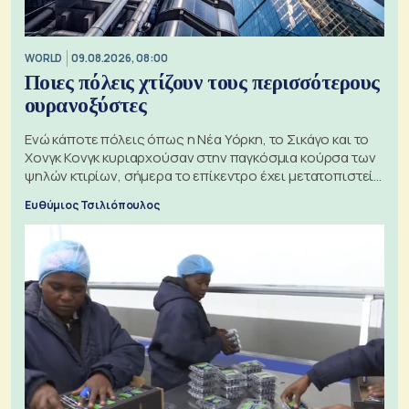
WORLD
09.08.2026, 08:00
Ποιες πόλεις χτίζουν τους περισσότερους
ουρανοξύστες
Ενώ κάποτε πόλεις όπως η Νέα Υόρκη, το Σικάγο και το
Χονγκ Κονγκ κυριαρχούσαν στην παγκόσμια κούρσα των
ψηλών κτιρίων, σήμερα το επίκεντρο έχει μετατοπιστεί
προς την Ασία
Ευθύμιος Τσιλιόπουλος