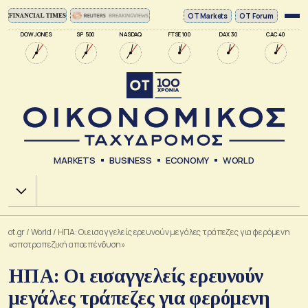
ΟΤ Markets
OT Forum
DOW JONES
SP 500
NASDAQ
FTSE 100
DAX 30
CAC 40
MARKETS
BUSINESS
ECONOMY
WORLD
Χ.Α.
ot.gr
/
World
/
ΗΠΑ: Οι εισαγγελείς ερευνούν μεγάλες τράπεζες για φερόμενη
«αποτραπεζική αποεπένδυση»
ΗΠΑ: Οι εισαγγελείς ερευνούν
μεγάλες τράπεζες για φερόμενη