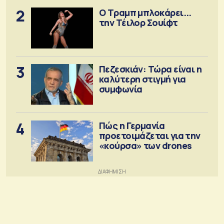
2
Ο Τραμπ μπλοκάρει...
την Τέιλορ Σουίφτ
3
Πεζεσκιάν: Τώρα είναι η
καλύτερη στιγμή για
συμφωνία
4
Πώς η Γερμανία
προετοιμάζεται για την
«κούρσα» των drones