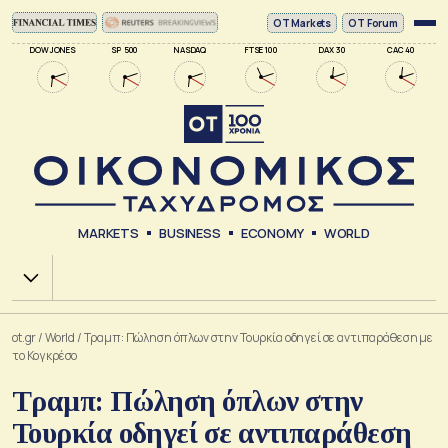
ΟΤ Markets
OT Forum
DOW JONES
SP 500
NASDAQ
FTSE 100
DAX 30
CAC 40
MARKETS
BUSINESS
ECONOMY
WORLD
Χ.Α.
ot.gr
/
World
/
Τραμπ: Πώληση όπλων στην Τουρκία οδηγεί σε αντιπαράθεση με
το Κογκρέσο
Τραμπ: Πώληση όπλων στην
Τουρκία οδηγεί σε αντιπαράθεση