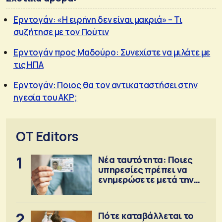
Ερντογάν: «Η ειρήνη δεν είναι μακριά» – Τι
συζήτησε με τον Πούτιν
Ερντογάν προς Μαδούρο: Συνεχίστε να μιλάτε με
τις ΗΠΑ
Ερντογάν: Ποιος θα τον αντικαταστήσει στην
ηγεσία του AKP;
OT Editors
1
Νέα ταυτότητα: Ποιες
υπηρεσίες πρέπει να
ενημερώσετε μετά την
έκδοση
2
Πότε καταβάλλεται το