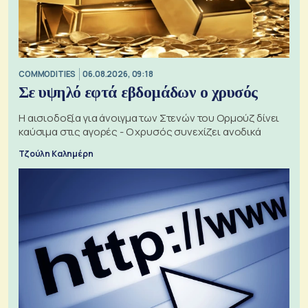
COMMODITIES
06.08.2026, 09:18
Σε υψηλό εφτά εβδομάδων ο χρυσός
Η αισιοδοξία για άνοιγμα των Στενών του Ορμούζ δίνει
καύσιμα στις αγορές - Ο χρυσός συνεχίζει ανοδικά
Τζούλη Καλημέρη