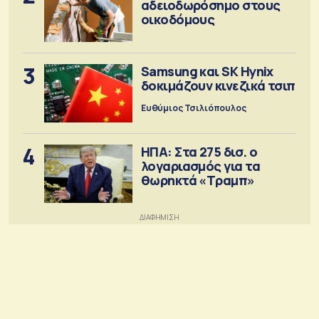
αδειοδωρόσημο στους
οικοδόμους
3
Samsung και SK Hynix
δοκιμάζουν κινεζικά τσιπ
Ευθύμιος Τσιλιόπουλος
4
ΗΠΑ: Στα 275 δισ. ο
λογαριασμός για τα
θωρηκτά «Τραμπ»