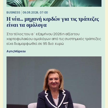
BUSINESS
06.08.2026, 07:00
Η νέα... μηχανή κερδών για τις τράπεζες
είναι τα ομόλογα
Στο τέλος του α΄ εξαμήνου 2026 η αξία του
χαρτοφυλακίου ομολόγων από τις συστημικές τράπεζες
είχε διαμορφωθεί σε 95 δισ. ευρώ
Αγης Μάρκου