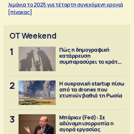
λιμάνια το 2025 για τέταρτη συνεχόμενη χρονιά
[πίνακας]
OT Weekend
1
Πώς η δημογραφική
κατάρρευση
συμπαρασύρει το κράτος
πρόνοιας
2
Η ουκρανική startup πίσω
από τα drones που
χτυπούν βαθιά τη Ρωσία
3
Μπάρκιν (Fed): Σε
αδύναμη ισορροπία η
αγορά εργασίας