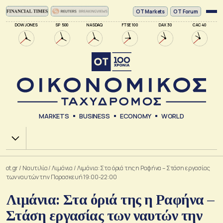
ΟΤ Markets
OT Forum
DOW JONES
SP 500
NASDAQ
FTSE 100
DAX 30
CAC 40
MARKETS
BUSINESS
ECONOMY
WORLD
Χ.Α.
ot.gr
/
Ναυτιλία
/
Λιμάνια
/
Λιμάνια: Στα όριά της η Ραφήνα – Στάση εργασίας
των ναυτών την Παρασκευή 19:00-22:00
Λιμάνια: Στα όριά της η Ραφήνα –
Στάση εργασίας των ναυτών την