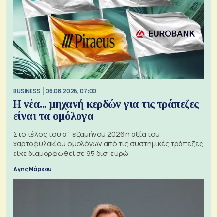
BUSINESS
06.08.2026, 07:00
Η νέα... μηχανή κερδών για τις τράπεζες
είναι τα ομόλογα
Στο τέλος του α΄ εξαμήνου 2026 η αξία του
χαρτοφυλακίου ομολόγων από τις συστημικές τράπεζες
είχε διαμορφωθεί σε 95 δισ. ευρώ
Αγης Μάρκου