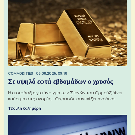
COMMODITIES
06.08.2026, 09:18
Σε υψηλό εφτά εβδομάδων ο χρυσός
Η αισιοδοξία για άνοιγμα των Στενών του Ορμούζ δίνει
καύσιμα στις αγορές - Ο χρυσός συνεχίζει ανοδικά
Τζούλη Καλημέρη