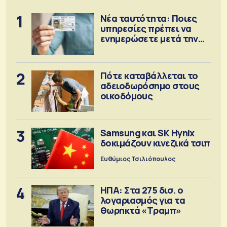
1
Νέα ταυτότητα: Ποιες
υπηρεσίες πρέπει να
ενημερώσετε μετά την
έκδοση
2
Πότε καταβάλλεται το
αδειοδωρόσημο στους
οικοδόμους
3
Samsung και SK Hynix
δοκιμάζουν κινεζικά τσιπ
Ευθύμιος Τσιλιόπουλος
4
ΗΠΑ: Στα 275 δισ. ο
λογαριασμός για τα
θωρηκτά «Τραμπ»