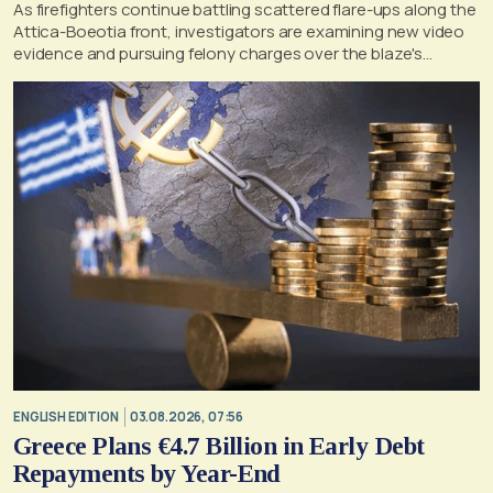
As firefighters continue battling scattered flare-ups along the
Attica-Boeotia front, investigators are examining new video
evidence and pursuing felony charges over the blaze's
suspected origin
ENGLISH EDITION
03.08.2026, 07:56
Greece Plans €4.7 Billion in Early Debt
Repayments by Year-End