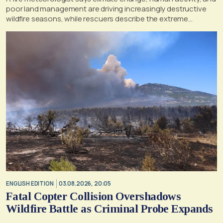
poor land management are driving increasingly destructive
wildfire seasons, while rescuers describe the extreme
conditions faced during the Porto Germeno blaze
ENGLISH EDITION
03.08.2026, 20:05
Fatal Copter Collision Overshadows
Wildfire Battle as Criminal Probe Expands