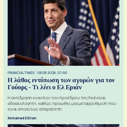
FINANCIAL TIMES
08.08.2026, 07:00
Η λάθος εντύπωση των αγορών για τον
Γούορς - Τι λέει ο Ελ Εριάν
Η αντίδραση εναντίον του προέδρου της Fed είναι
αδικαιολόγητη, καθώς προωθεί μια μεταρρύθμιση που
είναι απολύτως απαραίτητη
Mohamed El Erian