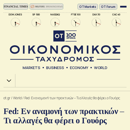
ΟΤ Markets
OT Forum
DOW JONES
SP 500
NASDAQ
FTSE 100
DAX 30
CAC 40
MARKETS
BUSINESS
ECONOMY
WORLD
Χ.Α.
ot.gr
/
World
/
Fed: Εν αναμονή των πρακτικών – Τι αλλαγές θα φέρει ο Γουόρς
Fed: Εν αναμονή των πρακτικών –
Τι αλλαγές θα φέρει ο Γουόρς