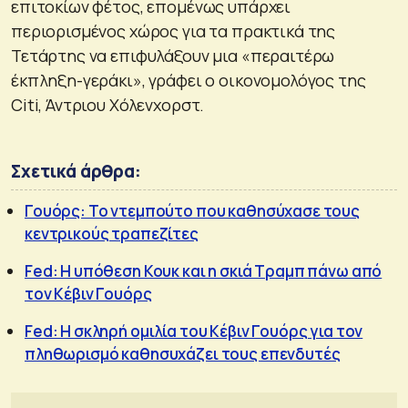
επιτοκίων φέτος, επομένως υπάρχει
περιορισμένος χώρος για τα πρακτικά της
Τετάρτης να επιφυλάξουν μια «περαιτέρω
έκπληξη-γεράκι», γράφει ο οικονομολόγος της
Citi, Άντριου Χόλενχορστ.
Σχετικά άρθρα:
Γουόρς: Το ντεμπούτο που καθησύχασε τους
κεντρικούς τραπεζίτες
Fed: Η υπόθεση Κουκ και η σκιά Τραμπ πάνω από
τον Κέβιν Γουόρς
Fed: Η σκληρή ομιλία του Κέβιν Γουόρς για τον
πληθωρισμό καθησυχάζει τους επενδυτές