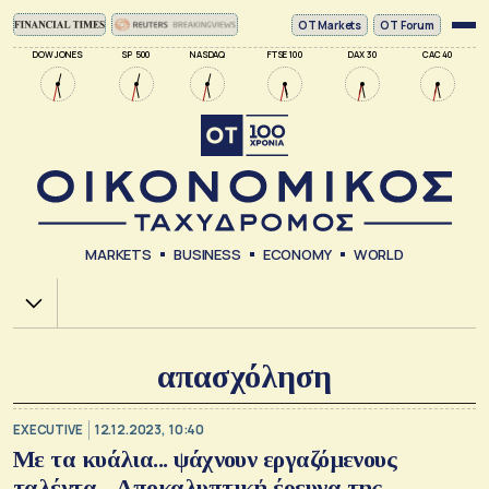
ΟΤ Markets
OT Forum
DOW JONES
SP 500
NASDAQ
FTSE 100
DAX 30
CAC 40
MARKETS
BUSINESS
ECONOMY
WORLD
Χ.Α.
απασχόληση
EXECUTIVE
12.12.2023, 10:40
Με τα κυάλια... ψάχνουν εργαζόμενους
ταλέντα - Αποκαλυπτική έρευνα της