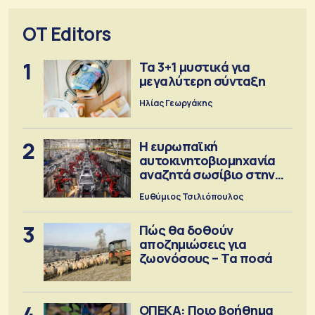
OT Editors
1
Τα 3+1 μυστικά για
μεγαλύτερη σύνταξη
Ηλίας Γεωργάκης
2
Η ευρωπαϊκή
αυτοκινητοβιομηχανία
αναζητά σωσίβιο στην
Κίνα
Ευθύμιος Τσιλιόπουλος
3
Πώς θα δοθούν
αποζημιώσεις για
ζωονόσους – Τα ποσά
4
ΟΠΕΚΑ: Ποιο βοήθημα