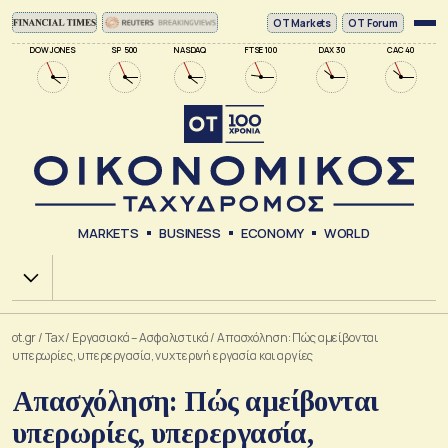
ΟΤ Markets
OT Forum
DOW JONES
SP 500
NASDAQ
FTSE 100
DAX 30
CAC 40
MARKETS
BUSINESS
ECONOMY
WORLD
Χ.Α.
ot.gr
/
Tax
/
Εργασιακά – Ασφαλιστικά
/
Απασχόληση: Πώς αμείβονται
υπερωρίες, υπερεργασία, νυχτερινή εργασία και αργίες
Απασχόληση: Πώς αμείβονται
υπερωρίες, υπερεργασία,