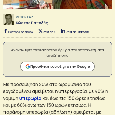
ΡΕΠΟΡΤΑΖ
Κώστας Παπαδής
Post on Facebook
Post on X
Post on LinkedIn
Ανακαλύψτε περισσότερα άρθρα στα αποτελέσματα
αναζήτησης
Προσθήκη του ot.gr στην Google
Με προσαύξηση 20% στο ωρομίσθιο του
εργαζομένου αμείβεται η υπερεργασία, με 40% η
νόμιμη
υπερωρία
και έως τις 150 ώρες ετησίως
και με 60% άνω των 150 ωρών ετησίως. Η
παράνομη υπερωρία (αδήλωτη) αμείβεται με