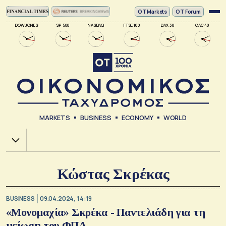
ΟΤ Markets
OT Forum
DOW JONES
SP 500
NASDAQ
FTSE 100
DAX 30
CAC 40
MARKETS
BUSINESS
ECONOMY
WORLD
Χ.Α.
Κώστας Σκρέκας
BUSINESS
09.04.2024, 14:19
«Μονομαχία» Σκρέκα - Παντελιάδη για τη
μείωση του ΦΠΑ