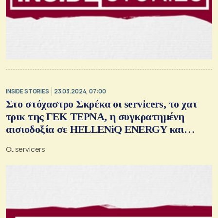
INSIDE STORIES
23.03.2024, 07:00
Στο στόχαστρο Σκρέκα οι servicers, το χατ
τρικ της ΓΕΚ ΤΕΡΝΑ, η συγκρατημένη
αισιοδοξία σε HELLENiQ ENERGY και
Motor Oil και η ελληνική σημαία της
Οι servicers
Bouygues στο Ελληνικό