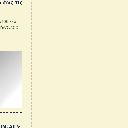
 έως τις
100 εκατ.
ήγγειλε ο
ια Attica
IDEAL):