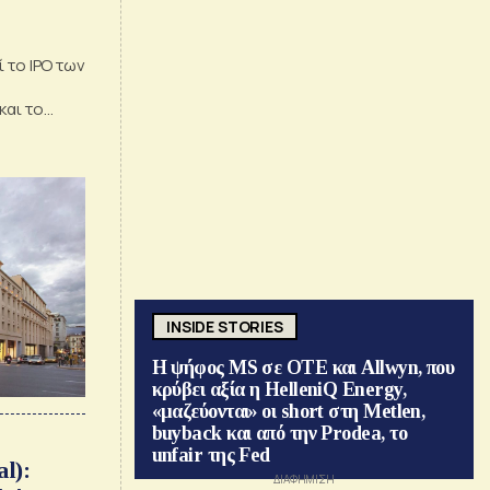
 το IPO των
και το
INSIDE STORIES
Η ψήφος MS σε ΟΤΕ και Allwyn, που
κρύβει αξία η HelleniQ Energy,
«μαζεύονται» οι short στη Metlen,
buyback και από την Prodea, το
unfair της Fed
l):