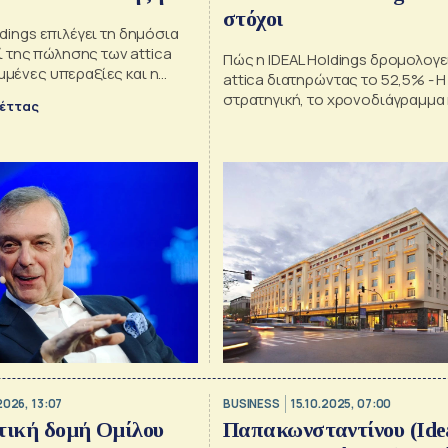
στόχοι
oldings επιλέγει τη δημόσια
 της πώλησης των attica
Πώς η IDEAL Holdings δρομολογεί
υμμένες υπεραξίες και η
attica διατηρώντας το 52,5% - Η
ρχεται
στρατηγική, το χρονοδιάγραμμα 
έττας
αναπτυξιακό πλάνο
2026, 13:07
BUSINESS
15.10.2025, 07:00
τική δομή Ομίλου
Παπακωνσταντίνου (Idea