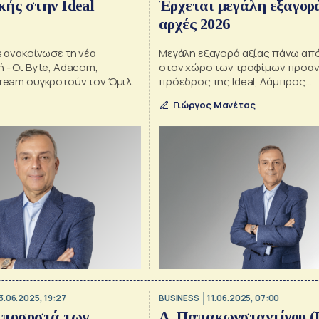
ής στην Ideal
Έρχεται μεγάλη εξαγορά
αρχές 2026
gs ανακοίνωσε τη νέα
Μεγάλη εξαγορά αξίας πάνω από 
ή - Οι Byte, Adacom,
στον χώρο των τροφίμων προαν
tream συγκροτούν τον Όμιλο
πρόεδρος της Ideal, Λάμπρος
Παπακωνσταντίνου – Τα σχέδια γ
Γιώργος Μανέτας
και Πληροφορική
3.06.2025, 19:27
BUSINESS
11.06.2025, 07:00
 ποσοστά των
Λ. Παπακωνσταντίνου (