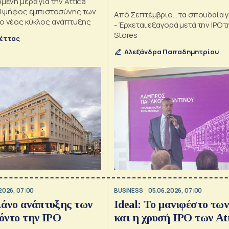
όμενη μέρα για την Attica
– Η ψήφος εμπιστοσύνης των
Από Σεπτέμβριο... τα σπουδαία γι
 ο νέος κύκλος ανάπτυξης
- Έρχεται εξαγορά μετά την IPO τ
Stores
έττας
Αλεξάνδρα Παπαδημητρίου
2026, 07:00
BUSINESS
05.06.2026, 07:00
λάνο ανάπτυξης των
Ιdeal: Το μανιφέστο των
φόντο την IPO
και η χρυσή IPO των At