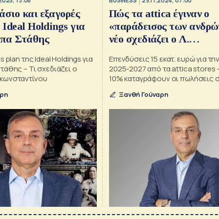
2025, 13:08
BUSINESS
29.11.2024, 07:00
άσιο και εξαγορές
Πώς τα attica έγιναν ο
 Ideal Holdings για
«παράδεισος των ανδρών
πα Στάθης
νέο σχεδιάζει ο Λ.
Παπακωνσταντίνου
 plan της Ideal Holdings για
Επενδύσεις 15 εκατ. ευρώ για την
τάθης – Τι σχεδιάζει ο
2025-2027 από τα attica stores
κωνσταντίνου
10% καταγράφουν οι πωλήσεις 
δεκάμηνο εφέτος
αρη
Ξανθή Γούναρη