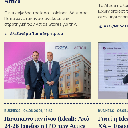
Attica
Τα Attica πολ
luxury project τ
O επικεφαλής της Ideal Holdings, Λάμπρος
στην περιφερε
Παπακωνσταντίνου, ανέλυσε την
στρατηγική των Attica Stores για την
Αλεξάνδρα 
επένδυση
Αλεξάνδρα Παπαδημητρίου
BUSINESS
04.06.2026, 11:47
BUSINESS
06.05.
Παπακωνσταντίνου (Ideal): Από
Γιατί η Ide
24-26 Ιουνίου η IPO των Attica
ΧΑ – Έρχετ