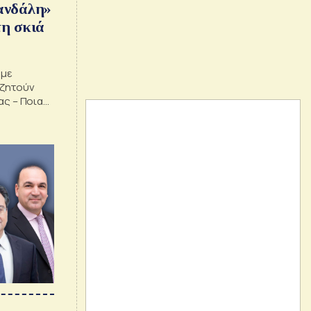
ανδάλη»
τη σκιά
 με
αζητούν
ας – Ποια