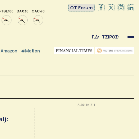
OT Forum
FTSE 100
DAX 30
CAC 40
Γ.Δ:
ΤΖΙΡΟΣ:
Amazon
#Metlen
υ
l):