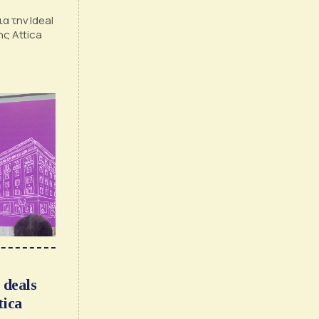
α την Ideal
ης Attica
 deals
tica