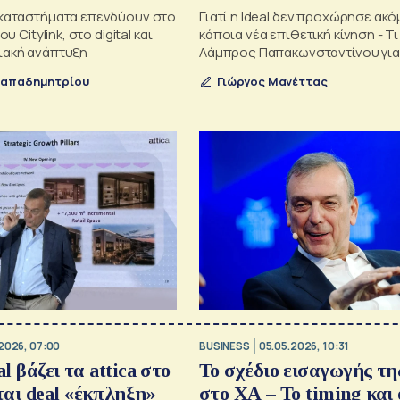
υκαταστήματα επενδύουν στο
Γιατί η Ideal δεν προχώρησε ακό
ου Citylink, στο digital και
κάποια νέα επιθετική κίνηση - Τι
ιακή ανάπτυξη
Λάμπρος Παπακωνσταντίνου για 
μετόχους
Παπαδημητρίου
Γιώργος Μανέττας
2026, 07:00
BUSINESS
05.05.2026, 10:31
al βάζει τα attica στο
Το σχέδιο εισαγωγής της
αι deal «έκπληξη»
στο ΧΑ – Το timing και 