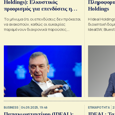
Holdings): Ελκυστικός
Πληροφορικ
προορισμός για επενδύσεις η
Holdings
Ελλάδα
Το μήνυμα ότι οι επενδύσεις δεν πρόκειται
H Ideal Holdin
να ανακοπούν, καθώς οι ευκαιρίες
διοικητική δομ
παραμένουν διαχρονικά παρούσες,
IdealSW, Blues
έστειλε ο Λάμπρος Παπακωνσταντίνου,
Πληροφορικής
Πρόεδρος της IDEAL Holdings
BUSINESS
04.09.2025, 19:46
ΕΠΙΚΑΙΡΟΤΗΤΑ
2
Παπακωνσταντίνου (IDEAL):
IDEAL: Τα