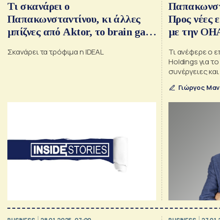
Τι σκανάρει ο
Παπακωνστ
Παπακωνσταντίνου, κι άλλες
Προς νέες 
μπίζνες από Aktor, το brain gain
με την OHA
του Παπαχρήστου, η έμπνευση
ευρώ η δύν
Σκανάρει τα τρόφιμα η IDEAL
Τι ανέφερε ο ε
Χατζηδάκη, ο θαυμασμός του
Holdings για το
Άκερμαν, ήρθε και το υδρογόνο
συνέργειες και
Ιούνιο
Γιώργος Μαν