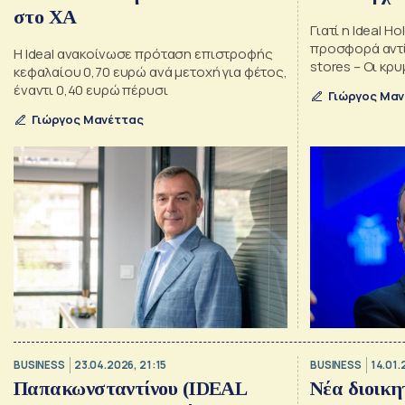
στο ΧΑ
Γιατί η Ideal H
προσφορά αντί
Η Ideal ανακοίνωσε πρόταση επιστροφής
stores – Οι κρ
κεφαλαίου 0,70 ευρώ ανά μετοχή για φέτος,
έκπληξη που έ
έναντι 0,40 ευρώ πέρυσι
Γιώργος Μαν
Γιώργος Μανέττας
BUSINESS
23.04.2026, 21:15
BUSINESS
14.01.
Παπακωνσταντίνου (IDEAL
Νέα διοικη