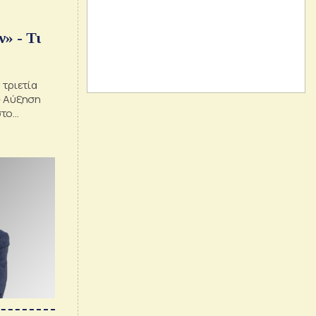
» - Τι
 τριετία
 - Αύξηση
στο