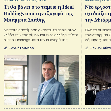
BUSINESS
28.01.2025, 07:00
BUSINESS
27.01.
Τι θα βάλει στο ταμείο η Ideal
Νέο εργοστ
Holdings από την εξαγορά της
σχεδιάζει η
Μπάρμπα Στάθης
την Μπάρμ
Με ποια αποτίμηση γίνονται τα deals στον
Όλο το business
κλάδο των τροφίμων και πώς αλλάζει πίστα
την Μπάρμπα Σ
η Ideal Holdings μετά την εξαγορά της
Λάμπρος Παπα
Μπάρμπα Στάθης
Ξανθή Γούναρη
Ξανθή Γούν