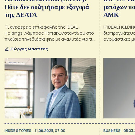
Πότε δεν συζητήσαμε εξαγορά
μετόχων πο
της ΔΕΛΤΑ
ΑΜΚ
Τι ανέφερε ο επικεφαλής της IDEAL
H IDEAL HOLDI
Holdings, Λάμπρος Παπακωνσταντίνου στο
διαπραγμάτευσ
πλαίσιο τηλεδιάσκεψης με αναλυτές για τις
ονομαστικές μ
εξαγορές και τη διανομή μερίσματος
ψήφου
Γιώργος Μανέττας
INSIDE STORIES
11.06.2025, 07:00
BUSINESS
05.03.