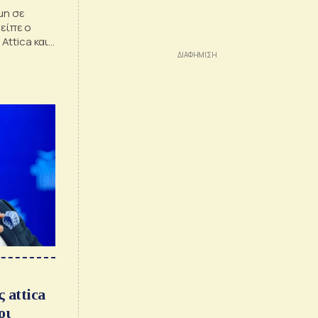
μη σε
 είπε ο
Attica και
 attica
οι