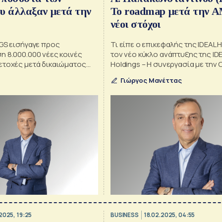
υ άλλαξαν μετά την
Το roadmap μετά την Α
νέοι στόχοι
NGS εισήγαγε προς
Τι είπε ο επικεφαλής της IDEAL H
η 8.000.000 νέες κοινές
τον νέο κύκλο ανάπτυξης της ID
ετοχές μετά δικαιώματος
Holdings – Η συνεργασία με την 
επιβράβευση των μετόχων και ο
Γιώργος Μανέττας
επενδύσεις που δρομολογούντ
2025, 19:25
BUSINESS
18.02.2025, 04:55