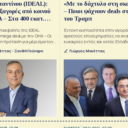
αντίνου (IDEAL):
«Με το δάχτυλο στη σκ
εξαγορές από κοινού
– Ποιοι ψάχνουν deals σ
 – Στα 400 εκατ.
του Τραμπ
αμη πυρός
πικεφαλής της IDEAL
Έντονη κινητικότητα στην αγορά
 mega deal με την OHA – Οι
αρκετούς επιχειρηματίες να αν
 η πρόταση για μέρισμα τον
ευκαιρίες εντός και εκτός Ελλάδ
deals κυοφορούνται
έττας - Ξανθή Γούναρη
Γιώργος Μανέττας