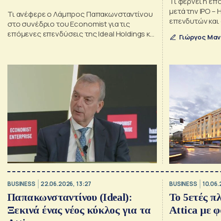
Τι φέρνει η επ
μετά την IPO 
Τι ανέφερε ο Λάμπρος Παπακωνσταντίνου
επενδυτών και
στο συνέδριο του Economist για τις
επόμενες επενδύσεις της Ideal Holdings και
Γιώργος Μαν
πως θα μπορέσει η Ελλάδα να προσελκύσει
περισσότερα κεφάλαια
BUSINESS
22.06.2026, 13:27
BUSINESS
10.06.
Παπακωνσταντίνου (Ideal):
Το 5ετές π
Ξεκινά ένας νέος κύκλος για τα
Attica με 