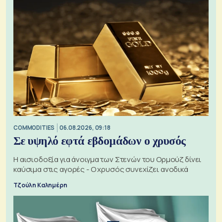
COMMODITIES
06.08.2026, 09:18
Σε υψηλό εφτά εβδομάδων ο χρυσός
Η αισιοδοξία για άνοιγμα των Στενών του Ορμούζ δίνει
καύσιμα στις αγορές - Ο χρυσός συνεχίζει ανοδικά
Τζούλη Καλημέρη