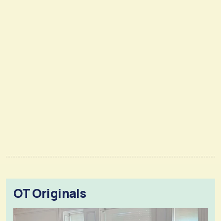
OT Originals