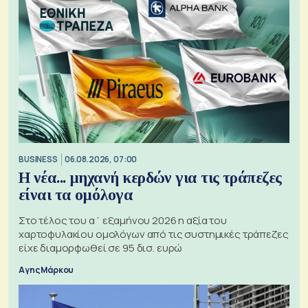
BUSINESS
06.08.2026, 07:00
Η νέα... μηχανή κερδών για τις τράπεζες
είναι τα ομόλογα
Στο τέλος του α΄ εξαμήνου 2026 η αξία του
χαρτοφυλακίου ομολόγων από τις συστημικές τράπεζες
είχε διαμορφωθεί σε 95 δισ. ευρώ
Αγης Μάρκου