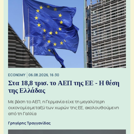
ECONOMY
06.08.2026, 16:30
Στα 18,8 τρισ. το ΑΕΠ της ΕΕ - Η θέση
της Ελλάδας
Με βάση το ΑΕΠ, η Γερμανία είχε τη μεγαλύτερη
οικονομία μεταξύ των χωρών της ΕΕ, ακολουθούμενη
από τη Γαλλία
Γρηγόρης Τραγγανίδας