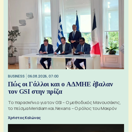
BUSINESS
06.08.2026, 07:00
Πώς οι Γάλλοι και ο ΑΔΜΗΕ έβαλαν
τον GSI στην πρίζα
Το παρασκήνιο για τον GSI – Ο μεθοδικός Μανουσάκης,
το πείσμα Meridiam και Nexans – Ο ρόλος του Μακρόν
Χρήστος Κολώνας