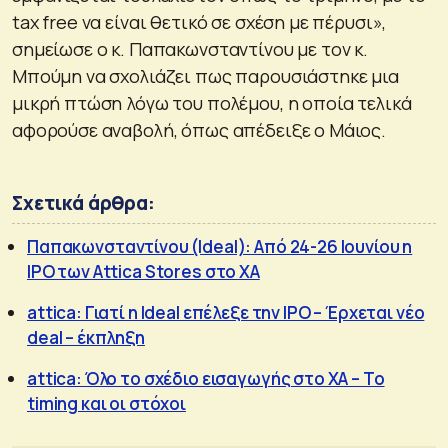
tax free να είναι θετικό σε σχέση με πέρυσι»,
σημείωσε ο κ. Παπακωνσταντίνου με τον κ.
Μπούμη να σχολιάζει πως παρουσιάστηκε μια
μικρή πτώση λόγω του πολέμου, η οποία τελικά
αφορούσε αναβολή, όπως απέδειξε ο Μάιος.
Σχετικά άρθρα:
Παπακωνσταντίνου (Ideal): Από 24-26 Ιουνίου η
IPO των Attica Stores στο ΧΑ
attica: Γιατί η Ideal επέλεξε την IPO – Έρχεται νέο
deal – έκπληξη
attica: Όλο το σχέδιο εισαγωγής στο ΧΑ – Το
timing και οι στόχοι