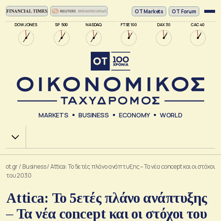
ΟΤ Markets
OT Forum
DOW JONES
SP 500
NASDAQ
FTSE 100
DAX 30
CAC 40
MARKETS
BUSINESS
ECONOMY
WORLD
Χ.Α.
ot.gr
/
Business
/
Attica: Το 5ετές πλάνο ανάπτυξης – Τα νέα concept και οι στόχοι
του 2030
Attica: Το 5ετές πλάνο ανάπτυξης
– Τα νέα concept και οι στόχοι του