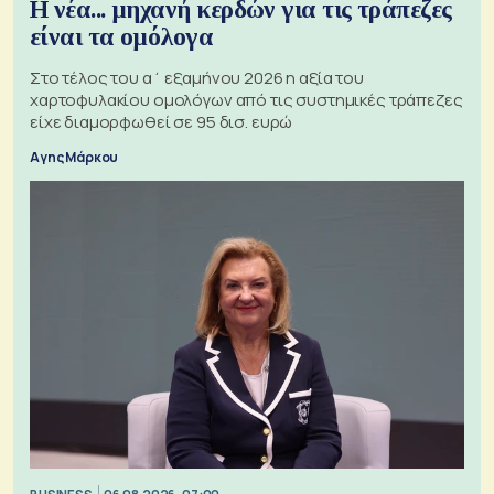
Η νέα... μηχανή κερδών για τις τράπεζες
είναι τα ομόλογα
Στο τέλος του α΄ εξαμήνου 2026 η αξία του
χαρτοφυλακίου ομολόγων από τις συστημικές τράπεζες
είχε διαμορφωθεί σε 95 δισ. ευρώ
Αγης Μάρκου