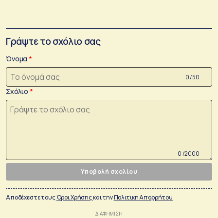
Γράψτε το σχόλιο σας
Όνομα
0 /50
Σχόλιο
0 /2000
Υποβολή σχολίου
Αποδέχεστε τους
Όροι Χρήσης
και την
Πολιτικη Απορρήτου