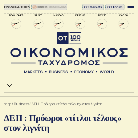
ΟΤ Markets
OT Forum
DOW JONES
SP 500
NASDAQ
FTSE 100
DAX 30
CAC 40
MARKETS
BUSINESS
ECONOMY
WORLD
Χ.Α.
ot.gr
/
Business
/
ΔΕΗ : Πρόωροι «τίτλοι τέλους» στον λιγνίτη
ΔΕΗ : Πρόωροι «τίτλοι τέλους»
στον λιγνίτη