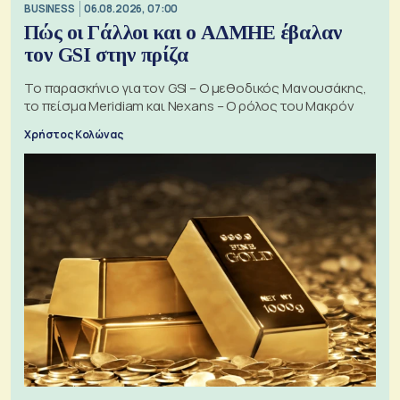
BUSINESS
06.08.2026, 07:00
Πώς οι Γάλλοι και ο ΑΔΜΗΕ έβαλαν
τον GSI στην πρίζα
Το παρασκήνιο για τον GSI – Ο μεθοδικός Μανουσάκης,
το πείσμα Meridiam και Nexans – Ο ρόλος του Μακρόν
Χρήστος Κολώνας