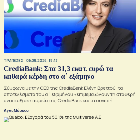
ΤΡΑΠΕΖΕΣ
06.08.2026, 18:13
CrediaBank: Στα 31,3 εκατ. ευρώ τα
καθαρά κέρδη στο α΄ εξάμηνο
Σύμφωνα με την CEO της CrediaBank Ελένη Βρεττού, τα
αποτελέσματα του α΄ εξαμήνου «επιβεβαιώνουν τη σταθερή
αναπτυξιακή πορεία της CrediaBank και τη συνεπή
υλοποίηση της στρατηγικής μας»
Αγης Μάρκου