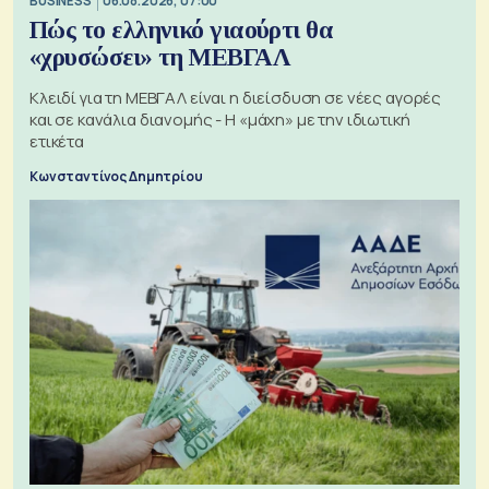
BUSINESS
06.08.2026, 07:00
Πώς το ελληνικό γιαούρτι θα
«χρυσώσει» τη ΜΕΒΓΑΛ
Κλειδί για τη ΜΕΒΓΑΛ είναι η διείσδυση σε νέες αγορές
και σε κανάλια διανομής - Η «μάχη» με την ιδιωτική
ετικέτα
Κωνσταντίνος Δημητρίου