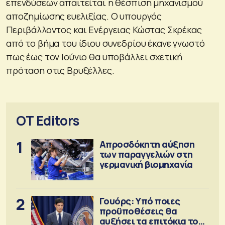
επενδύσεων απαιτείται η θέσπιση μηχανισμού
αποζημίωσης ευελιξίας. Ο υπουργός
Περιβάλλοντος και Ενέργειας Κώστας Σκρέκας
από το βήμα του ίδιου συνεδρίου έκανε γνωστό
πως έως τον Ιούνιο θα υποβάλλει σχετική
πρόταση στις Βρυξέλλες.
OT Editors
1
Απροσδόκητη αύξηση
των παραγγελιών στη
γερμανική βιομηχανία
2
Γουόρς: Υπό ποιες
προϋποθέσεις θα
αυξήσει τα επιτόκια τον