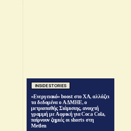
INSIDE STORIES
«Ενεργειακό» boost στο ΧΑ, αλλάζει
τα δεδομένα ο ΑΔΜΗΕ, ο
μετριοπαθής Σιάμισιης, ανοιχτή
γραμμή με Αφρική για Coca Cola,
παίρνουν ζημιές οι shorts στη
Metlen