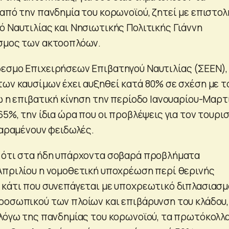
από την πανδημία του κορωνοϊού, ζητεί με επιστολ
ό Ναυτιλίας και Νησιωτικής Πολιτικής Γιάννη
εσμος των ακτοοπλόων.
εσμο Επιχειρήσεων Επιβατηγού Ναυτιλίας (ΣΕΕΝ),
των καυσίμων έχει αυξηθεί κατά 80% σε σχέση με τ
ώ η επιβατική κίνηση την περίοδο Ιανουαρίου-Μαρτ
65%, την ίδια ώρα που οι προβλέψεις για τον τουρι
παραμένουν φειδωλές.
 ότι στα ήδη υπάρχοντα σοβαρά προβλήματα
Απριλίου η νομοθετική υποχρέωση περί θερινής
 κάτι που συνεπάγεται με υποχρεωτικό διπλασιασμ
ροσωπικού των πλοίων και επιβάρυνση του κλάδου,
 λόγω της πανδημίας του κορωνοϊού, τα πρωτόκολλ