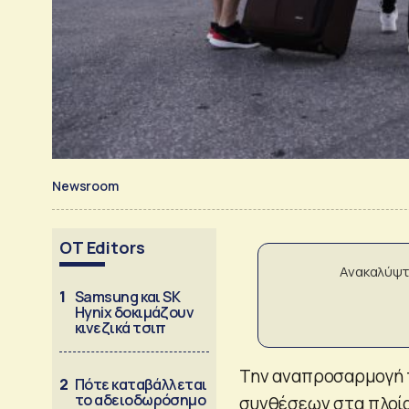
Newsroom
OT Editors
Ανακαλύψτ
1
Samsung και SK
Hynix δοκιμάζουν
κινεζικά τσιπ
Την αναπροσαρμογή 
2
Πότε καταβάλλεται
το αδειοδωρόσημο
συνθέσεων στα πλοία