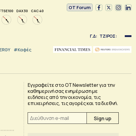
OT Forum
FTSE 100
DAX 30
CAC 40
Γ.Δ:
ΤΖΙΡΟΣ:
NERGY
#καφές
Εγγραφείτε στο OT Newsletter για την
καθημερινή σας ενημέρωση με
ειδήσεις από την οικονομία, τις
επιχειρήσεις, τις αγορές και τα διεθνή.