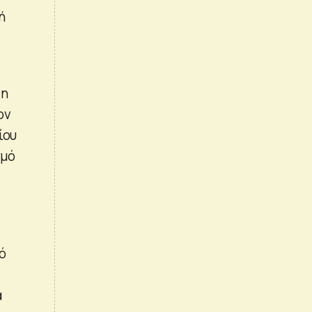
ή
 η
ον
ίου
σμό
ό
α