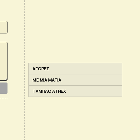
ΑΓΟΡΕΣ
ΜΕ ΜΙΑ ΜΑΤΙΑ
ΤΑΜΠΛΟ ATHEX