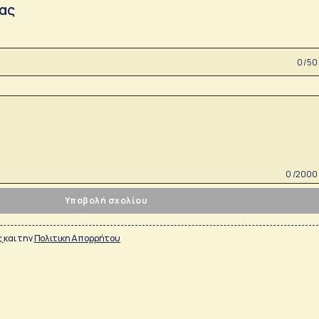
σας
0 /50
0 /2000
Υποβολή σχολίου
ς
και την
Πολιτικη Απορρήτου