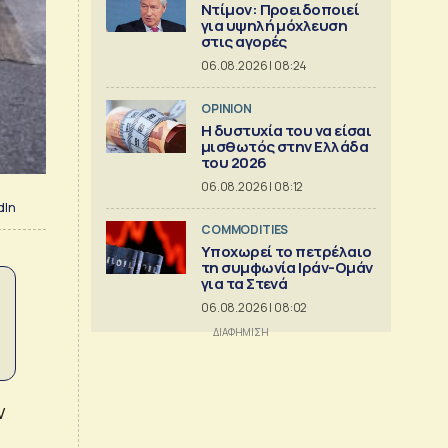
Ντίμον: Προειδοποιεί
για υψηλή μόχλευση
στις αγορές
06.08.2026 | 08:24
OPINION
Η δυστυχία του να είσαι
μισθωτός στην Ελλάδα
του 2026
06.08.2026 | 08:12
dIn
COMMODITIES
Υποχωρεί το πετρέλαιο
τη συμφωνία Ιράν-Ομάν
για τα Στενά
06.08.2026 | 08:02
ν