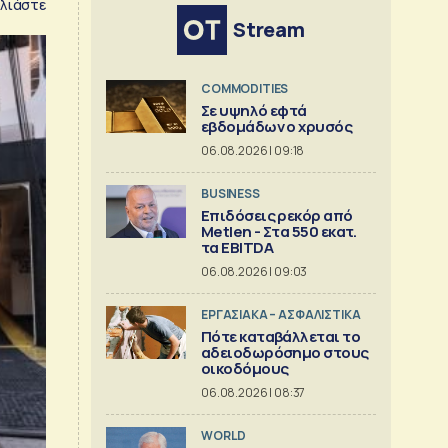
λιάστε
Stream
COMMODITIES
Σε υψηλό εφτά
εβδομάδων ο χρυσός
06.08.2026 | 09:18
BUSINESS
Επιδόσεις ρεκόρ από
Metlen - Στα 550 εκατ.
τα EBITDA
06.08.2026 | 09:03
ΕΡΓΑΣΙΑΚΑ – ΑΣΦΑΛΙΣΤΙΚΑ
Πότε καταβάλλεται το
αδειοδωρόσημο στους
οικοδόμους
06.08.2026 | 08:37
WORLD