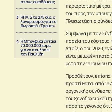
στους οικοδόμους
περιοριστικά μέτρα, 
του προς τον υπουργ
3
ΗΠΑ: Στα 275 δισ. ο
Πλακιωτάκη, ο σύνδ
λογαριασμός για τα
θωρηκτά «Τραμπ»
Σύμφωνα με τον Σύνδ
πορεία του κόστους 
4
Η Μπενφίκα ζητάει
70.000.000 ευρώ
Απρίλιο του 2020, εν
για να πουλήσει
τον Παυλίδη
είναι μειωμένη κατά 
μετά την 1η Ιουλίου 
Προσθέτουν, επίσης,
προστίθεται από 1η 
οργανικής σύνθεσης,
του ξενοδοχειακού π
παρά το γεγονός ότι