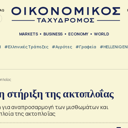
AQ
MARKETS
BUSINESS
ECONOMY
WORLD
Η
#ελληνικές Τράπεζες
#Αγρότες
#Γραφεία
#HELLENiQ E
οπλοΐας
η στήριξη της ακτοπλοΐας
η για αναπροσαρμογή των μισθωμάτων και
πλοία της ακτοπλοΐας