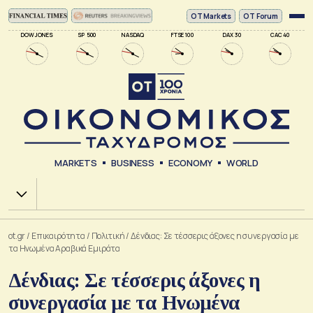
ΟΤ Markets
OT Forum
DOW JONES
SP 500
NASDAQ
FTSE 100
DAX 30
CAC 40
MARKETS
BUSINESS
ECONOMY
WORLD
Χ.Α.
ot.gr
/
Επικαιρότητα
/
Πολιτική
/
Δένδιας: Σε τέσσερις άξονες η συνεργασία με
τα Ηνωμένα Αραβικά Εμιράτα
Δένδιας: Σε τέσσερις άξονες η
συνεργασία με τα Ηνωμένα