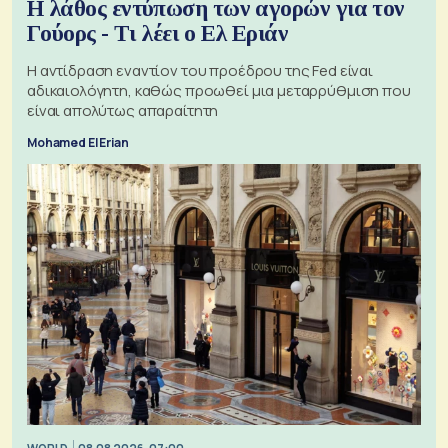
Η λάθος εντύπωση των αγορών για τον
Γούορς - Τι λέει ο Ελ Εριάν
Η αντίδραση εναντίον του προέδρου της Fed είναι
αδικαιολόγητη, καθώς προωθεί μια μεταρρύθμιση που
είναι απολύτως απαραίτητη
Mohamed El Erian