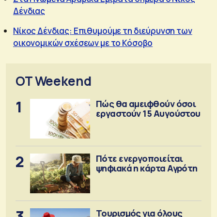
Δένδιας
Νίκος Δένδιας: Επιθυμούμε τη διεύρυνση των
οικονομικών σχέσεων με το Κόσοβο
OT Weekend
1
Πώς θα αμειφθούν όσοι
εργαστούν 15 Αυγούστου
2
Πότε ενεργοποιείται
ψηφιακά η κάρτα Αγρότη
3
Τουρισμός για όλους