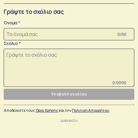
Γράψτε το σχόλιο σας
Όνομα
0 /50
Σχόλιο
0 /2000
Υποβολή σχολίου
Αποδέχεστε τους
Όροι Χρήσης
και την
Πολιτικη Απορρήτου