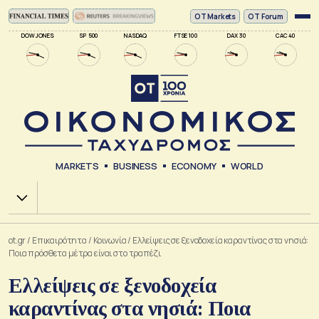
ΟΤ Markets
OT Forum
DOW JONES
SP 500
NASDAQ
FTSE 100
DAX 30
CAC 40
MARKETS
BUSINESS
ECONOMY
WORLD
Χ.Α.
ot.gr
/
Επικαιρότητα
/
Κοινωνία
/
Ελλείψεις σε ξενοδοχεία καραντίνας στα νησιά:
Ποια πρόσθετα μέτρα είναι στο τραπέζι
Ελλείψεις σε ξενοδοχεία
καραντίνας στα νησιά: Ποια