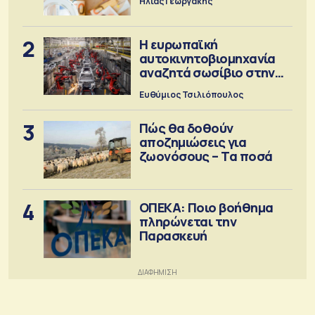
Ηλίας Γεωργάκης
2
Η ευρωπαϊκή
αυτοκινητοβιομηχανία
αναζητά σωσίβιο στην
Κίνα
Ευθύμιος Τσιλιόπουλος
3
Πώς θα δοθούν
αποζημιώσεις για
ζωονόσους – Τα ποσά
4
ΟΠΕΚΑ: Ποιο βοήθημα
πληρώνεται την
Παρασκευή