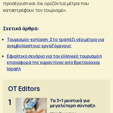
προσέγγιση και όχι οριζόντια μέτρα που
καταστρέφουν τον τουρισμό».
Σχετικά άρθρα:
Τουρισμός-εστίαση: Στο τραπέζι νέα μέτρα για
ανεμβολίαστους εργαζόμενους
Εφιαλτικό σενάριο για τον ελληνικό τουρισμό η
επαναφορά της καραντίνας από Βρετανία και
Ισραήλ
OT Editors
1
Τα 3+1 μυστικά για
μεγαλύτερη σύνταξη