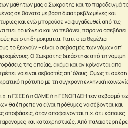
των μαθητών μας ο Σωκράτης και το παράδειγμά το
ένος σε θάνατο με βάση διαστρεβλωμένες και
υρίες και ενώ μπορούσε να φυγαδευθεί από τις
α πιει το κώνειο και να πεθάνει, παρά να ασεβήσει
ούς και στη δημοκρατία. Γιατί στα θεμέλια
ους το ξεχνούν – είναι ο σεβασμός των νόμων απ’
 αρχομένους. Ο Σωκράτης δικάστηκε από τη νόμιμη
ποφάσεις της οποίας, ακόμα και αν κρίνονται από
πρέπει να είναι σεβαστές απ’ όλους. Ομως τι σχέση
ωκρατικό πρότυπο με τη σύγχρονη ελληνική κοινωνί
π.χ. η ΓΣΕΕ ή η ΟΛΜΕ ή η ΓΕΝΟΠ ΔΕΗ τον σεβασμό τ
ν θα έπρεπε να είναι πρόθυμες να σέβονται και
ές αποφάσεις, όταν αποφαίνονται π.χ. ότι κάποιες
 παράνομες και καταχρηστικές. Από παλαιότερη έρ