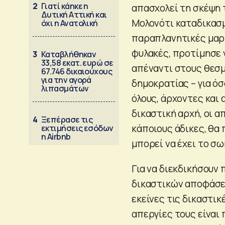
2
Γιατί κάηκε η
απασχολεί τη σκέψη 
Δυτική Αττική και
Μολονότι καταδικασμ
όχι η Ανατολική
παραπλανητικές μαρτ
φυλακές, προτίμησε ν
3
Καταβλήθηκαν
33,58 εκατ. ευρώ σε
απέναντι στους θεσμ
67.746 δικαιούχους
για την αγορά
δημοκρατίας – για όσ
λιπασμάτων
όλους, άρχοντες και
δικαστική αρχή, οι α
4
Ξεπέρασε τις
κάποιους άδικες, θα 
εκτιμήσεις εσόδων
η Airbnb
μπορεί να έχει το σ
Για να διεκδικήσουν 
δικαστικών αποφάσεω
εκείνες τις δικαστικ
απεργίες τους είναι