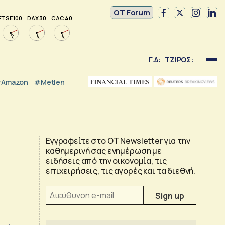
OT Forum
FTSE 100
DAX 30
CAC 40
Γ.Δ:
ΤΖΙΡΟΣ:
Amazon
#Metlen
Εγγραφείτε στο OT Newsletter για την
καθημερινή σας ενημέρωση με
ειδήσεις από την οικονομία, τις
επιχειρήσεις, τις αγορές και τα διεθνή.