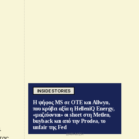
INSIDE STORIES
Η ψήφος MS σε ΟΤΕ και Allwyn,
που κρύβει αξία η HelleniQ Energy,
«μαζεύονται» οι short στη Metlen,
buyback και από την Prodea, το
unfair της Fed
ι
τας