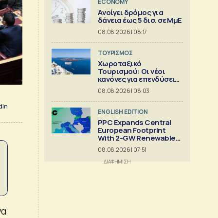
ECONOMY
Aνοίγει δρόμος για
δάνεια έως 5 δισ. σε ΜμΕ
08.08.2026 | 08:17
ΤΟΥΡΙΣΜΟΣ
Χωροταξικό
Τουρισμού: Οι νέοι
κανόνες για επενδύσεις
και Airbnb
08.08.2026 | 08:03
dIn
ENGLISH EDITION
PPC Expands Central
European Footprint
With 2-GW Renewables
Deal
08.08.2026 | 07:51
να