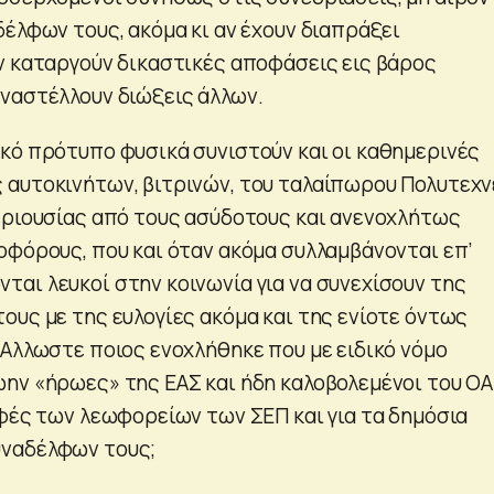
δέλφων τους, ακόμα κι αν έχουν διαπράξει
ν καταργούν δικαστικές αποφάσεις εις βάρος
ναστέλλουν διώξεις άλλων.
κό πρότυπο φυσικά συνιστούν και οι καθημερινές
αυτοκινήτων, βιτρινών, του ταλαίπωρου Πολυτεχν
εριουσίας από τους ασύδοτους και ανενοχλήτως
οφόρους, που και όταν ακόμα συλλαμβάνονται επ’
αι λευκοί στην κοινωνία για να συνεχίσουν της
ους με της ευλογίες ακόμα και της ενίοτε όντως
 Αλλωστε ποιος ενοχλήθηκε που με ειδικό νόμο
ην «ήρωες» της ΕΑΣ και ήδη καλοβολεμένοι του Ο
οφές των λεωφορείων των ΣΕΠ και για τα δημόσια
ναδέλφων τους;