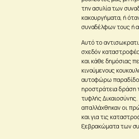
την ασυλία των συνα
κακουργήματα, ή ότα
συναδέλφων τους ή α
Αυτό το αντισωκρατι
σχεδόν καταστροφές 
και κάθε δημόσιας π
κινούμενους κουκουλ
αυτοφώρω παραδίδοντ
ηροστράτεια δράση τ
τυφλής Δικαιοσύνης.
απαλλάχθηκαν οι πρώ
και για τις καταστρ
ξεβρακώματα των συ