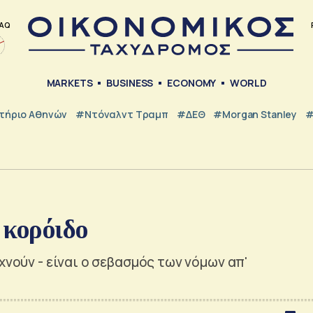
AQ
MARKETS
BUSINESS
ECONOMY
WORLD
τήριο Αθηνών
#Ντόναλντ Τραμπ
#ΔΕΘ
#Morgan Stanley
#
 κορόιδο
χνούν - είναι ο σεβασμός των νόμων απ'