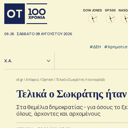
DOW JONES
SP 500
NASD
06:26
ΣΑΒΒΑΤΟ
08
ΑΥΓΟΥΣΤΟΥ
2026
#ΔΕΗ
#Χρηματισ
Χ.Α.
ot.gr
/
Απόψεις
/
Opinion
/
Τελικά ο Σωκράτης ήταν κορόιδο
Τελικά ο Σωκράτης ήταν
Στα θεμέλια δημοκρατίας - για όσους το ξε
όλους, άρχοντες και αρχομένους