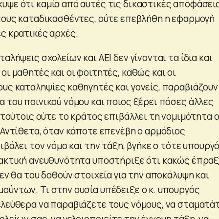
υψε ότι καμία από αυτές τις δικαστικές αποφάσει
 τους καταδικασθέντες, ούτε επεβλήθη η εφαρμογή
ες κρατικές αρχές.
ταλήψεις σχολείων και ΑΕΙ δεν γίνονται τα ίδια και
οι μαθητές και οι φοιτητές, καθώς και οι
ους καταληψίες καθηγητές και γονείς, παραβιάζουν
 του ποινικού νόμου και ποιος ξέρει πόσες άλλες
ν τούτοις ούτε το κράτος επιβάλλει τη νομιμότητα 
 Αντίθετα, όταν κάποτε επενέβη ο αρμόδιος
πιβάλει τον νόμο και την τάξη, βγήκε ο τότε υπουργ
μακτική ανευθυνότητα υποστήριξε ότι κακώς έπραξ
δεν θα του δοθούν στοιχεία για την αποκάλυψη και
ούντων. Τι στην ουσία υπέδειξε ο κ. υπουργός
ελεύθερα να παραβιάζετε τους νόμους, να σταματά
ολείων σας, να γελοιοποιείτε την έννομη τάξη, να