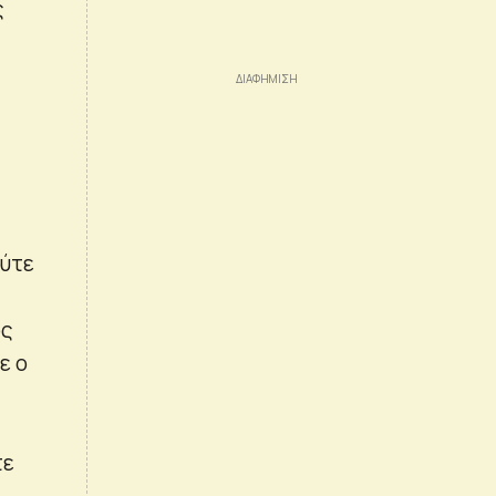
ς
ούτε
ός
ε ο
τε