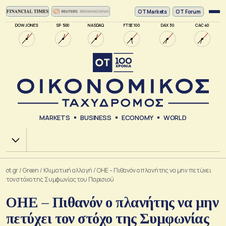
ΟΤ Markets
OT Forum
DOW JONES
SP 500
NASDAQ
FTSE 100
DAX 30
CAC 40
MARKETS
BUSINESS
ECONOMY
WORLD
Χ.Α.
ot.gr
/
Green
/
Κλιματική αλλαγή
/
ΟΗΕ – Πιθανόν ο πλανήτης να μην πετύχει
τον στόχο της Συμφωνίας του Παρισιού
ΟΗΕ – Πιθανόν ο πλανήτης να μην
πετύχει τον στόχο της Συμφωνίας