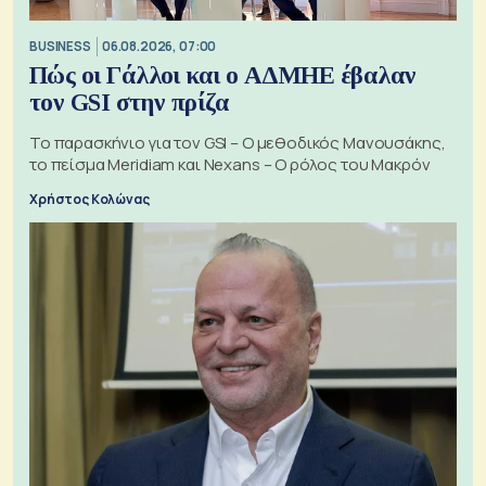
BUSINESS
06.08.2026, 07:00
Πώς οι Γάλλοι και ο ΑΔΜΗΕ έβαλαν
τον GSI στην πρίζα
Το παρασκήνιο για τον GSI – Ο μεθοδικός Μανουσάκης,
το πείσμα Meridiam και Nexans – Ο ρόλος του Μακρόν
Χρήστος Κολώνας