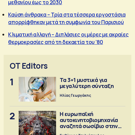
μεθανίου έως το 2030
Καύση άνθρακα – Τρία στα τέσσερα εργοστάσια
απορρίφθηκαν μετά τη συμφωνία του Παρισιού
Κλιματική αλλαγή – Διπλάσιες οι μέρες με ακραίες
θερμοκρασίες από τη δεκαετία του ’80
OT Editors
1
Τα 3+1 μυστικά για
μεγαλύτερη σύνταξη
Ηλίας Γεωργάκης
2
Η ευρωπαϊκή
αυτοκινητοβιομηχανία
αναζητά σωσίβιο στην
Κίνα