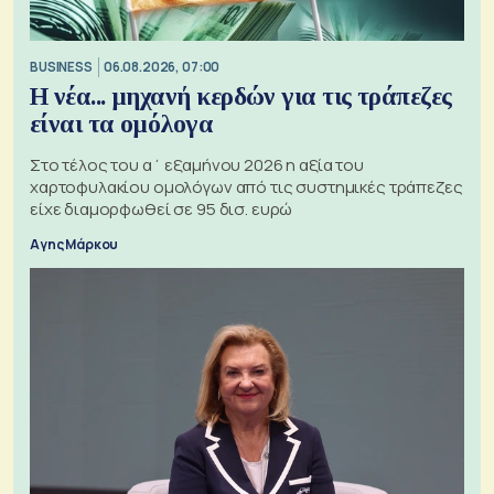
BUSINESS
06.08.2026, 07:00
Η νέα... μηχανή κερδών για τις τράπεζες
είναι τα ομόλογα
Στο τέλος του α΄ εξαμήνου 2026 η αξία του
χαρτοφυλακίου ομολόγων από τις συστημικές τράπεζες
είχε διαμορφωθεί σε 95 δισ. ευρώ
Αγης Μάρκου