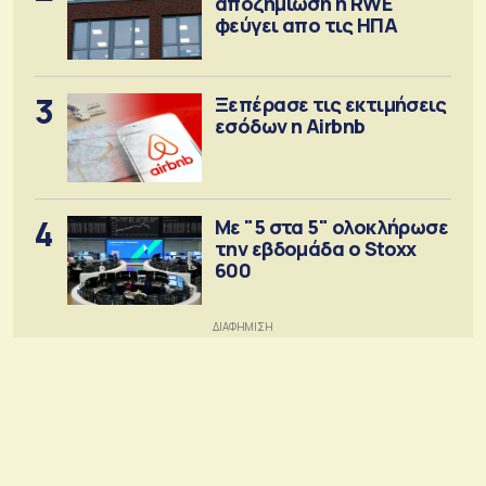
αποζημίωση η RWE
φεύγει απο τις ΗΠΑ
3
Ξεπέρασε τις εκτιμήσεις
εσόδων η Airbnb
4
Με "5 στα 5" ολοκλήρωσε
την εβδομάδα ο Stoxx
600