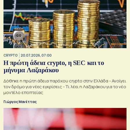
CRYPTO
20.07.2026, 07:00
Η πρώτη άδεια crypto, η SEC και το
μήνυμα Λαζαράκου
Δόθηκε η πρώτη άδεια παρόχου crypto στην Ελλάδα - Ανοίγει
τον δρόμο για νέες εγκρίσεις - Τι λέει η Λαζαράκου για το νέο
μοντέλο εποπτείας
Γιώργος Μανέττας