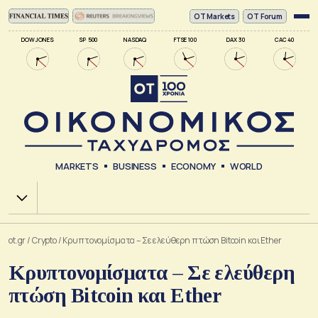
ΟΤ Markets
OT Forum
DOW JONES
SP 500
NASDAQ
FTSE 100
DAX 30
CAC 40
MARKETS
BUSINESS
ECONOMY
WORLD
Χ.Α.
ot.gr
/
Crypto
/
Κρυπτονομίσματα – Σε ελεύθερη πτώση Bitcoin και Ether
Κρυπτονομίσματα – Σε ελεύθερη
πτώση Bitcoin και Ether