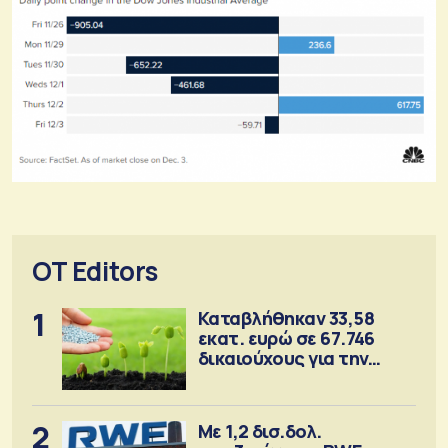
OT Editors
1
Καταβλήθηκαν 33,58
εκατ. ευρώ σε 67.746
δικαιούχους για την
αγορά λιπασμάτων
2
Με 1,2 δισ.δολ.