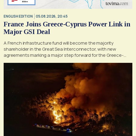
ENGLISH EDITION
05.08.2026, 20:45
France Joins Greece-Cyprus Power Link in
Major GSI Deal
A French infrastructure fund will become the majority
shareholder in the Great Sea Interconnector, with new
agreements marking a major step forward for the Greece-
Cyprus electricity link