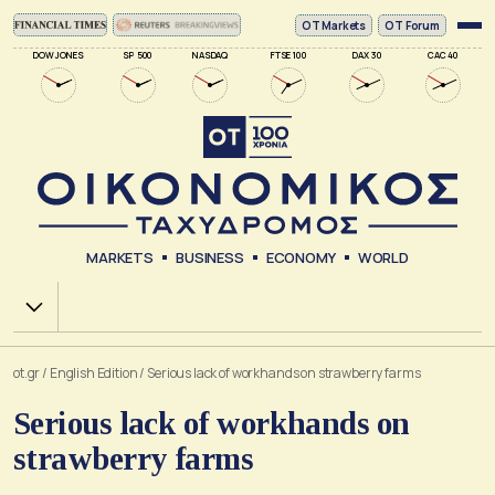
ΟΤ Markets
OT Forum
DOW JONES
SP 500
NASDAQ
FTSE 100
DAX 30
CAC 40
MARKETS
BUSINESS
ECONOMY
WORLD
Χ.Α.
ot.gr
/
English Edition
/
Serious lack of workhands on strawberry farms
Serious lack of workhands on
strawberry farms