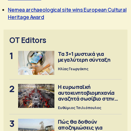
Nemea archaeological site wins European Cultural
Heritage Award
OT Editors
1
Τα 3+1 μυστικά για
μεγαλύτερη σύνταξη
Ηλίας Γεωργάκης
2
Η ευρωπαϊκή
αυτοκινητοβιομηχανία
αναζητά σωσίβιο στην
Κίνα
Ευθύμιος Τσιλιόπουλος
3
Πώς θα δοθούν
αποζημιώσεις για