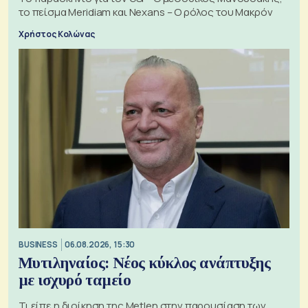
το πείσμα Meridiam και Nexans – Ο ρόλος του Μακρόν
Χρήστος Κολώνας
BUSINESS
06.08.2026, 15:30
Μυτιληναίος: Νέος κύκλος ανάπτυξης
με ισχυρό ταμείο
Τι είπε η διοίκηση της Metlen στην παρουσίαση των