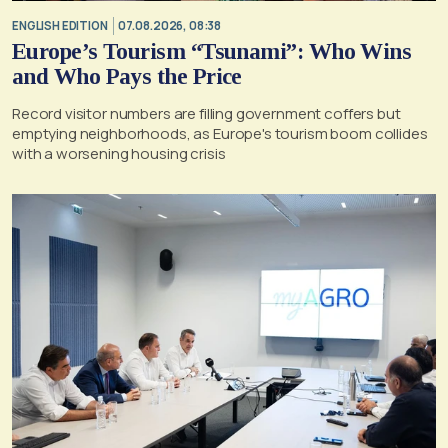
ENGLISH EDITION
07.08.2026, 08:38
Europe’s Tourism “Tsunami”: Who Wins
and Who Pays the Price
Record visitor numbers are filling government coffers but
emptying neighborhoods, as Europe's tourism boom collides
with a worsening housing crisis