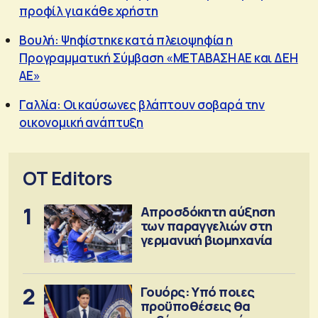
προφίλ για κάθε χρήστη
Βουλή: Ψηφίστηκε κατά πλειοψηφία η
Προγραμματική Σύμβαση «ΜΕΤΑΒΑΣΗ ΑΕ και ΔΕΗ
ΑΕ»
Γαλλία: Οι καύσωνες βλάπτουν σοβαρά την
οικονομική ανάπτυξη
OT Editors
1
Απροσδόκητη αύξηση
των παραγγελιών στη
γερμανική βιομηχανία
2
Γουόρς: Υπό ποιες
προϋποθέσεις θα