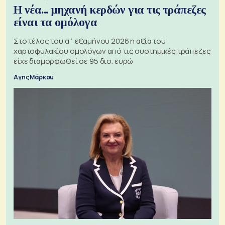
Η νέα... μηχανή κερδών για τις τράπεζες
είναι τα ομόλογα
Στο τέλος του α΄ εξαμήνου 2026 η αξία του
χαρτοφυλακίου ομολόγων από τις συστημικές τράπεζες
είχε διαμορφωθεί σε 95 δισ. ευρώ
Αγης Μάρκου