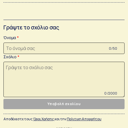
Γράψτε το σχόλιο σας
Όνομα
0 /50
Σχόλιο
0 /2000
Υποβολή σχολίου
Αποδέχεστε τους
Όροι Χρήσης
και την
Πολιτικη Απορρήτου