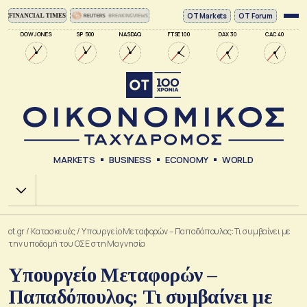
ΟΤ Markets
OT Forum
DOW JONES
SP 500
NASDAQ
FTSE 100
DAX 30
CAC 40
MARKETS
BUSINESS
ECONOMY
WORLD
Χ.Α.
ot.gr
/
Κατασκευές
/
Υπουργείο Μεταφορών – Παπαδόπουλος: Τι συμβαίνει με
την υποδομή του ΟΣΕ στη Μαγνησία
Υπουργείο Μεταφορών –
Παπαδόπουλος: Τι συμβαίνει με