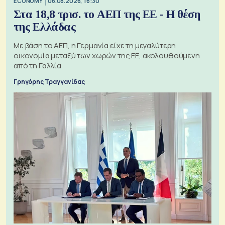
ECONOMY
06.08.2026, 16:30
Στα 18,8 τρισ. το ΑΕΠ της ΕΕ - Η θέση
της Ελλάδας
Με βάση το ΑΕΠ, η Γερμανία είχε τη μεγαλύτερη
οικονομία μεταξύ των χωρών της ΕΕ, ακολουθούμενη
από τη Γαλλία
Γρηγόρης Τραγγανίδας