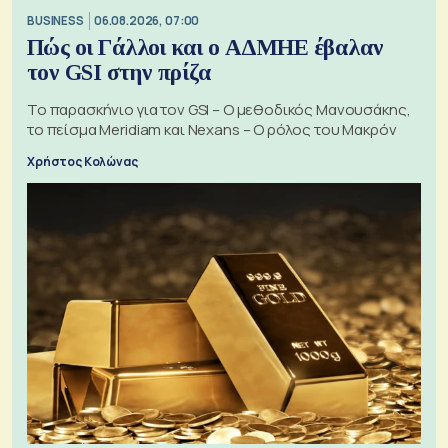
BUSINESS
06.08.2026, 07:00
Πώς οι Γάλλοι και ο ΑΔΜΗΕ έβαλαν
τον GSI στην πρίζα
Το παρασκήνιο για τον GSI – Ο μεθοδικός Μανουσάκης,
το πείσμα Meridiam και Nexans – Ο ρόλος του Μακρόν
Χρήστος Κολώνας