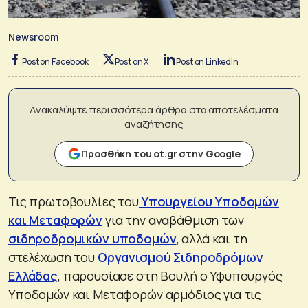
Newsroom
Post on Facebook
Post on X
Post on LinkedIn
Ανακαλύψτε περισσότερα άρθρα στα αποτελέσματα
αναζήτησης
Προσθήκη του ot.gr στην Google
Τις πρωτοβουλίες του
Υπουργείου Υποδομών
και Μεταφορών
για την αναβάθμιση των
σιδηροδρομικών υποδομών
, αλλά και τη
στελέχωση του
Οργανισμού Σιδηροδρόμων
Ελλάδας
, παρουσίασε στη Βουλή ο Υφυπουργός
Υποδομών και Μεταφορών αρμόδιος για τις