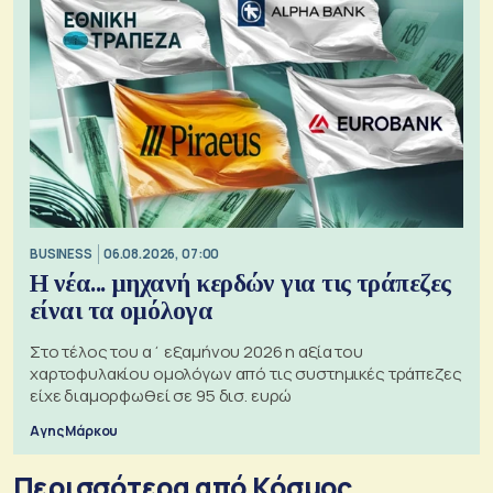
BUSINESS
06.08.2026, 07:00
Η νέα... μηχανή κερδών για τις τράπεζες
είναι τα ομόλογα
Στο τέλος του α΄ εξαμήνου 2026 η αξία του
χαρτοφυλακίου ομολόγων από τις συστημικές τράπεζες
είχε διαμορφωθεί σε 95 δισ. ευρώ
Αγης Μάρκου
Περισσότερα από Κόσμος