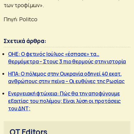
των τροφίμων».
Πηγή: Politco
Σχετικά άρθρα:
ΟΗΕ: Ο φετινός Ιούλιος «έσπασε» τα…
θερμόμετρα – Στους 3 πιο θερμούς στην ιστορία
ΗΠΑ: Ο πόλεμος στην Ουκρανία οδηγεί 40 εκατ.
ανθρώπους στην πείνα – Οι ευθύνες της Ρωσίας
Ενεργειακή φτώχεια: Πώς θα την αποφύγουμε
εξαιτίας του πολέμου; Είναι λύση οι προτάσεις
του ΔΝΤ;
OT Editors