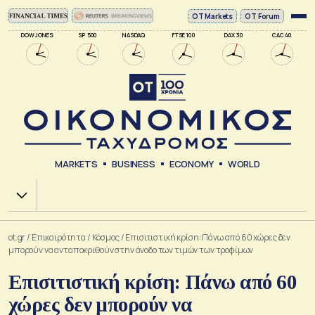
ΟΤ Markets
OT Forum
DOW JONES
SP 500
NASDAQ
FTSE 100
DAX 30
CAC 40
MARKETS
BUSINESS
ECONOMY
WORLD
Χ.Α.
ot.gr
/
Επικαιρότητα
/
Κόσμος
/
Επισιτιστική κρίση: Πάνω από 60 χώρες δεν
μπορούν να ανταποκριθούν στην άνοδο των τιμών των τροφίμων
Επισιτιστική κρίση: Πάνω από 60
χώρες δεν μπορούν να