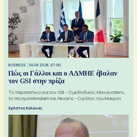
BUSINESS
06.08.2026, 07:00
Πώς οι Γάλλοι και ο ΑΔΜΗΕ έβαλαν
τον GSI στην πρίζα
Το παρασκήνιο για τον GSI – Ο μεθοδικός Μανουσάκης,
το πείσμα Meridiam και Nexans – Ο ρόλος του Μακρόν
Χρήστος Κολώνας