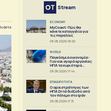
Stream
ECONOMY
λιάστε
MyCoast: Πώς θα
κάνετε καταγγελία για
τις παραλίες
08.08.2026 | 18:00
WORLD
Παγκόσμια οικονομία:
Γιεν και αγορά εργασίας
ΗΠΑ τα κυριότερα
γεγονότα
08.08.2026 | 17:44
ΕΠΙΚΑΙΡΟΤΗΤΑ
Ο αρχιστράτηγος των
ΗΠΑ ζητά διέξοδο από
τον πόλεμο στο Ιράν
08.08.2026 | 17:31