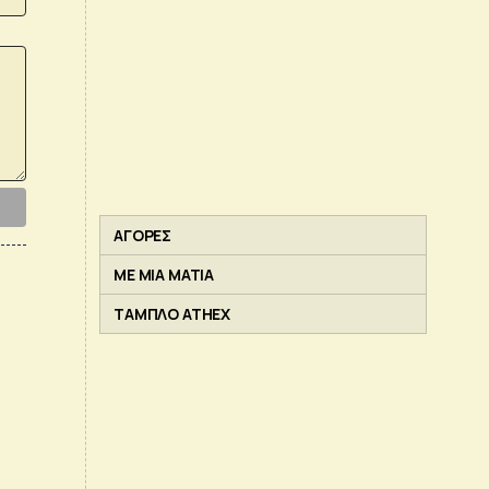
ΑΓΟΡΕΣ
ΜΕ ΜΙΑ ΜΑΤΙΑ
ΤΑΜΠΛΟ ATHEX