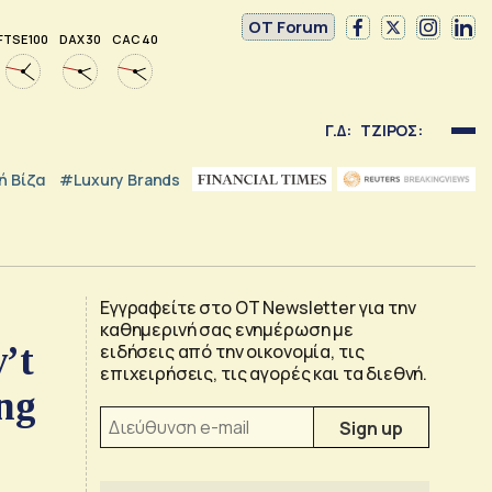
OT Forum
FTSE 100
DAX 30
CAC 40
Γ.Δ:
ΤΖΙΡΟΣ:
 Βίζα
#luxury Brands
Εγγραφείτε στο OT Newsletter για την
καθημερινή σας ενημέρωση με
’t
ειδήσεις από την οικονομία, τις
επιχειρήσεις, τις αγορές και τα διεθνή.
ong