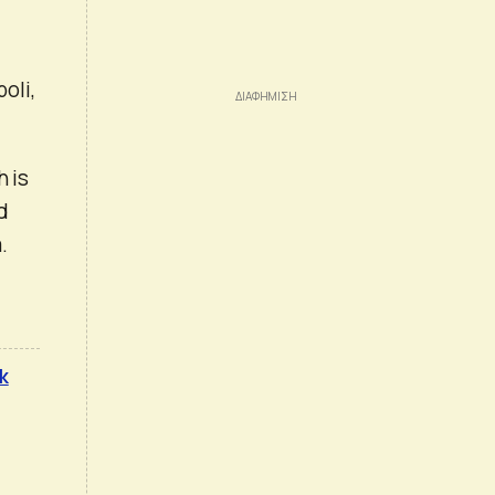
oli,
h is
d
.
k