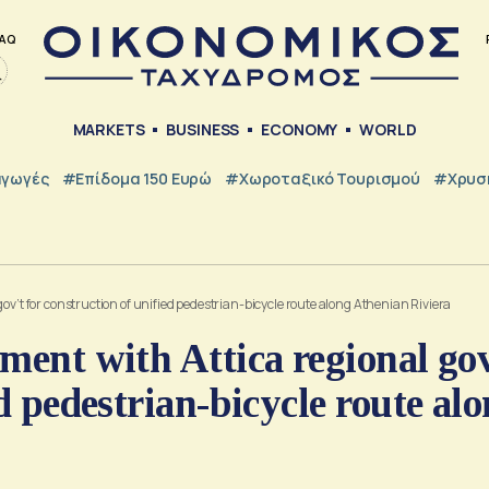
AQ
MARKETS
BUSINESS
ECONOMY
WORLD
γωγές
#Επίδομα 150 Ευρώ
#Χωροταξικό Τουρισμού
#Χρυσή
ov’t for construction of unified pedestrian-bicycle route along Athenian Riviera
ment with Attica regional gov
d pedestrian-bicycle route al