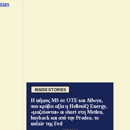
sian
INSIDE STORIES
Η ψήφος MS σε ΟΤΕ και Allwyn,
που κρύβει αξία η HelleniQ Energy,
«μαζεύονται» οι short στη Metlen,
buyback και από την Prodea, το
unfair της Fed