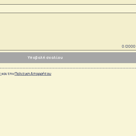
0 /2000
Υποβολή σχολίου
ς
και την
Πολιτικη Απορρήτου