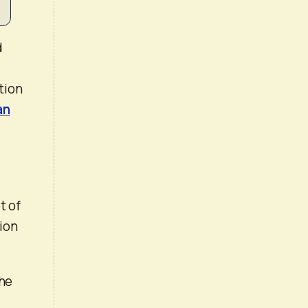
d
tion
an
t of
ion
the