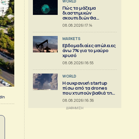
WORLD
Πώς το μάζεμα
διαστημικών
σκουπιδιών θα
μπορούσε να εξελιχθεί
08.08.2026 | 17:14
σε μια μεγάλη
επιχείρηση
MARKETS
Εβδομαδιαίες απώλειες
άνω 7% για το μαύρο
χρυσό
08.08.2026 | 16:55
WORLD
Η ουκρανική startup
πίσω από τα drones
που χτυπούν βαθιά τη
dIn
Ρωσία
08.08.2026 | 16:36