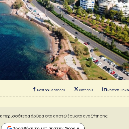
Post on Facebook
Post on X
Post on Linke
ε περισσότερα άρθρα στα αποτελέσματα αναζήτησης
Προσθήκη του ot.gr στην Google