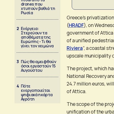
drones που
χτυπούν βαθιά τη
Ρωσία
Greece’s privatizatio
(
HRADF
), on Wednes
2
Ενέργεια:
government of Attica 
Στερεύουν τα
αποθέματα της
of a unified pedestria
Ευρώπης - Τι θα
γίνει τον χειμώνα
Riviera
”, a coastal st
upscale municipality o
3
Πώς θα αμειφθούν
όσοι εργαστούν 15
The project, which has
Αυγούστου
National Recovery and 
24.7 million euros, w
4
Πότε
ενεργοποιείται
of Attica.
ψηφιακά η κάρτα
Αγρότη
The scope of the proje
unification of the urb