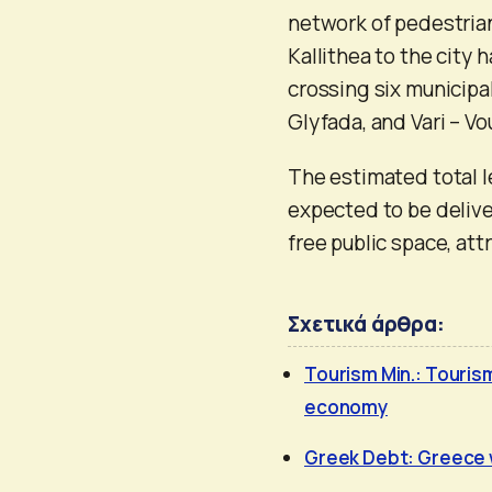
network of pedestrian
Kallithea to the city h
crossing six municipali
Glyfada, and Vari – Vo
The estimated total le
expected to be delive
free public space, att
Σχετικά άρθρα:
Tourism Min.: Touris
economy
Greek Debt: Greece wil