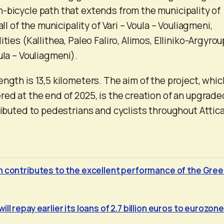
-bicycle path that extends from the municipality of
all of the municipality of Vari – Voula – Vouliagmeni,
ties (Kallithea, Paleo Faliro, Alimos, Elliniko-Argyroup
ula – Vouliagmeni).
ngth is 13,5 kilometers. The aim of the project, whic
red at the end of 2025, is the creation of an upgrade
ributed to pedestrians and cyclists throughout Attica
m contributes to the excellent performance of the Gree
l repay earlier its loans of 2.7 billion euros to eurozone