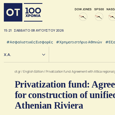
DOW JONES
SP 500
NASD
15:21
ΣΑΒΒΑΤΟ
08
ΑΥΓΟΥΣΤΟΥ
2026
#Ασφαλιστικές Εισφορές
#Χρηματιστήριο Αθηνών
#εξα
Χ.Α.
ot.gr
/
English Edition
/
Privatization fund: Agreement with Attica regional g
Privatization fund: Agree
for construction of unifie
Athenian Riviera