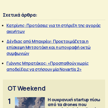
Σχετικά άρθρα:
Κατρίνης: Προτάσεις για τη στήριξη της αγοράς
ακινήτων
Δένδιας από Μπαχρέιν: Προετοιμάζεται η
επίσκεψη Μητσοτάκη και η υπογραφή οκτώ
συμφωνιών
Γιάννης Μπρατάκος: «Προσπαθούν χωρίς
αποδείξεις να στήσουν μία Novartis 2»
OT Weekend
1
Η ουκρανική startup πίσω
από τα drones που