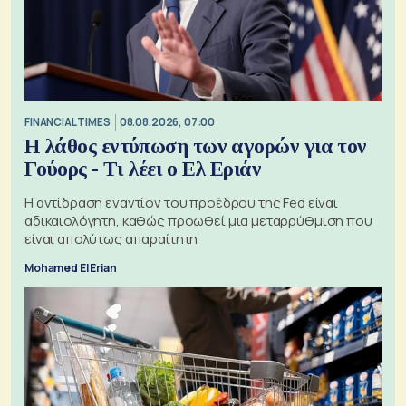
FINANCIAL TIMES
08.08.2026, 07:00
Η λάθος εντύπωση των αγορών για τον
Γούορς - Τι λέει ο Ελ Εριάν
Η αντίδραση εναντίον του προέδρου της Fed είναι
αδικαιολόγητη, καθώς προωθεί μια μεταρρύθμιση που
είναι απολύτως απαραίτητη
Mohamed El Erian