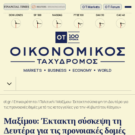
ΟΤ Markets
OT Forum
DOW JONES
SP 500
NASDAQ
FTSE 100
DAX 30
CAC 40
MARKETS
BUSINESS
ECONOMY
WORLD
Χ.Α.
ot.gr
/
Επικαιρότητα
/
Πολιτική
/
Μαξίμου: Έκτακτη σύσκεψη τη Δευτέρα για
τις προνοιακές δομές μετά τις καταγγελίες για την «Κιβωτό του Κόσμου»
Μαξίμου: Έκτακτη σύσκεψη τη
Δευτέρα για τις προνοιακές δομές