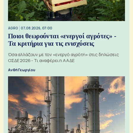
AGRO
07.08.2026, 07:00
Ποιοι θεωρούνται «ενεργοί αγρότες» -
Τα κριτήρια για τις ενισχύσεις
Όσα αλλάζουν με τον «ενεργό αγρότη» στις δηλώσεις
ΟΣΔΕ 2026 - Τι αναφέρει η ΑΑΔΕ
Ανθή Γεωργίου