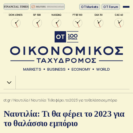
ΟΤ Markets
OT Forum
DOW JONES
SP 500
NASDAQ
FTSE 100
DAX 30
CAC 40
MARKETS
BUSINESS
ECONOMY
WORLD
Χ.Α.
ot.gr
/
Ναυτιλία
/
Ναυτιλία: Τι θα φέρει το 2023 για το θαλάσσιο εμπόριο
Ναυτιλία: Τι θα φέρει το 2023 για
το θαλάσσιο εμπόριο