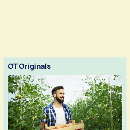
OT Originals