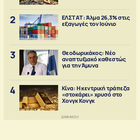
2
ΕΛΣΤΑΤ: Άλμα 26,3% στις
εξαγωγές τον Ιούνιο
3
Θεοδωρικάκος: Νέο
αναπτυξιακό καθεστώς
για την Άμυνα
4
Κίνα: Η κεντρική τράπεζα
«στοκάρει» χρυσό στο
Χονγκ Κονγκ