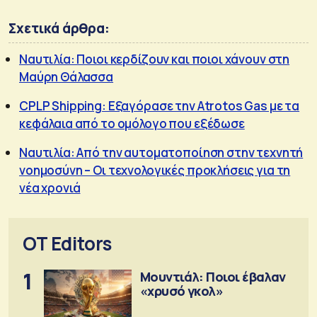
Σχετικά άρθρα:
Ναυτιλία: Ποιοι κερδίζουν και ποιοι χάνουν στη
Μαύρη Θάλασσα
CPLP Shipping: Εξαγόρασε την Atrotos Gas με τα
κεφάλαια από το ομόλογο που εξέδωσε
Ναυτιλία: Από την αυτοματοποίηση στην τεχνητή
νοημοσύνη – Οι τεχνολογικές προκλήσεις για τη
νέα χρονιά
OT Editors
1
Μουντιάλ: Ποιοι έβαλαν
«χρυσό γκολ»