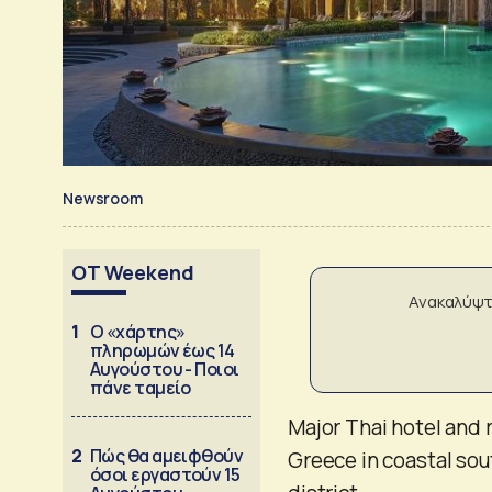
Newsroom
OT Weekend
Ανακαλύψτ
1
Ο «χάρτης»
πληρωμών έως 14
Αυγούστου - Ποιοι
πάνε ταμείο
Major Thai hotel and r
2
Πώς θα αμειφθούν
Greece in coastal sou
όσοι εργαστούν 15