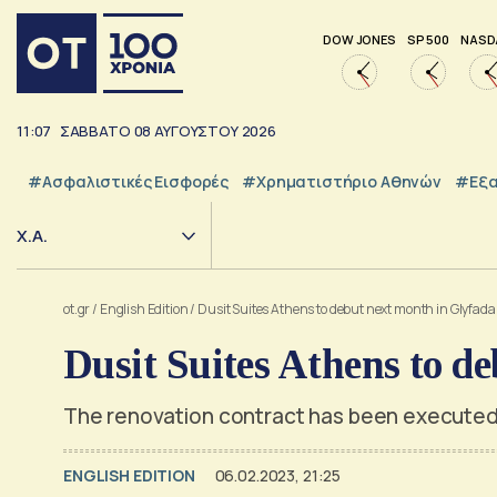
DOW JONES
SP 500
NASD
11:07
ΣΑΒΒΑΤΟ
08
ΑΥΓΟΥΣΤΟΥ
2026
#Ασφαλιστικές Εισφορές
#Χρηματιστήριο Αθηνών
#εξα
Χ.Α.
ot.gr
/
English Edition
/
Dusit Suites Athens to debut next month in Glyfada
Dusit Suites Athens to d
The renovation contract has been executed b
ENGLISH EDITION
06.02.2023, 21:25