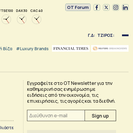
OT Forum
FTSE 100
DAX 30
CAC 40
Γ.Δ:
ΤΖΙΡΟΣ:
 Βίζα
#luxury Brands
Εγγραφείτε στο OT Newsletter για την
καθημερινή σας ενημέρωση με
ειδήσεις από την οικονομία, τις
επιχειρήσεις, τις αγορές και τα διεθνή.
λιάστε