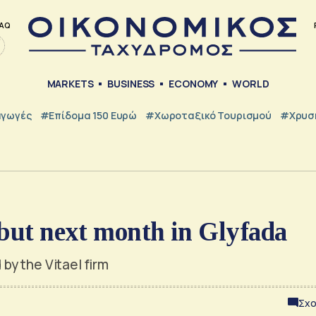
AQ
MARKETS
BUSINESS
ECONOMY
WORLD
γωγές
#Επίδομα 150 Ευρώ
#Χωροταξικό Τουρισμού
#Χρυσή
ebut next month in Glyfada
y the Vitael firm
Σχο