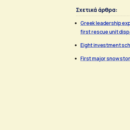
Σχετικά άρθρα:
Greek leadership ex
first rescue unit dis
Eight investment sch
First major snow sto