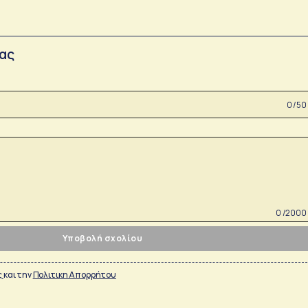
σας
0 /50
0 /2000
Υποβολή σχολίου
ς
και την
Πολιτικη Απορρήτου