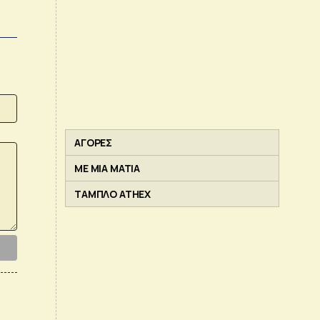
ΑΓΟΡΕΣ
ΜΕ ΜΙΑ ΜΑΤΙΑ
ΤΑΜΠΛΟ ATHEX