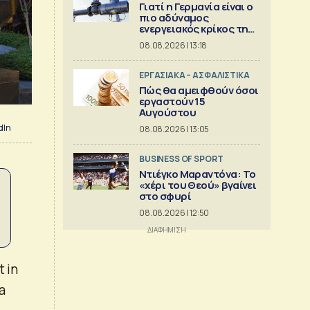
Γιατί η Γερμανία είναι ο
πιο αδύναμος
ενεργειακός κρίκος της
Ευρώπης
08.08.2026 | 13:18
ΕΡΓΑΣΙΑΚΑ – ΑΣΦΑΛΙΣΤΙΚΑ
Πώς θα αμειφθούν όσοι
εργαστούν 15
Αυγούστου
dIn
08.08.2026 | 13:05
BUSINESS OF SPORT
Ντιέγκο Μαραντόνα: Το
«χέρι του Θεού» βγαίνει
στο σφυρί
08.08.2026 | 12:50
t in
a