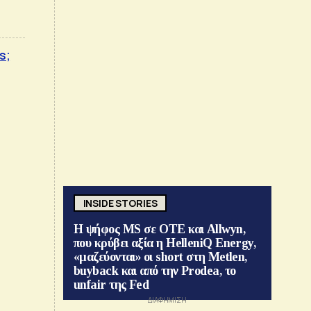
s;
INSIDE STORIES
Η ψήφος MS σε ΟΤΕ και Allwyn,
που κρύβει αξία η HelleniQ Energy,
«μαζεύονται» οι short στη Metlen,
buyback και από την Prodea, το
unfair της Fed