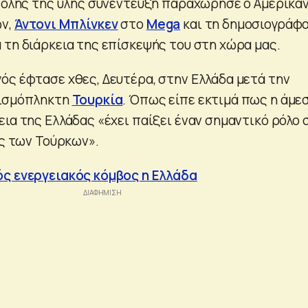
’ όλης της ύλης συνέντευξη παραχώρησε ο Αμερικα
ών,
Άντονι Μπλίνκεν
στο
Mega
και τη δημοσιογράφ
 τη διάρκεια της επίσκεψής του στη χώρα μας.
ός έφτασε χθες, Δευτέρα, στην Ελλάδα μετά την
εισμόπληκτη
Τουρκία
. Όπως είπε εκτιμά πως η άμε
ια της Ελλάδας «έχει παίξει έναν σημαντικό ρόλο 
ές των Τούρκων».
ός ενεργειακός κόμβος η Ελλάδα