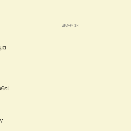
ίμα
ωθεί
ων