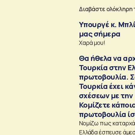
Διαβάστε ολόκληρη 
Υπουργέ κ. Μπλί
μας σήμερα
Χαρά μου!
Θα ήθελα να αρ
Τουρκία στην Ε
πρωτοβουλία. Σα
Τουρκία έχει κά
σχέσεων με την 
Κομίζετε κάποι
πρωτοβουλία ίσ
Νομίζω πως καταρχάς
Ελλάδα έσπευσε άμεσ