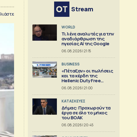
Stream
λιάστε
WORLD
Τι λένε αναλυτές για την
αναδιάρθρωση της
ηγεσίας ΑΙ της Google
06.08.2026 | 21:15
BUSINESS
«Πέταξαν» οι πωλήσεις
και τα κέρδη της
Hellenic Duty Free
Shops
06.08.2026 | 21:00
ΚΑΤΑΣΚΕΥΕΣ
Δήμας: Προχωρούν τα
έργα σε όλο το μήκος
του ΒΟΑΚ
06.08.2026 | 20:45