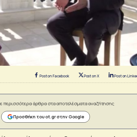
Post on Facebook
Post on X
Post on Linke
ε περισσότερα άρθρα στα αποτελέσματα αναζήτησης
Προσθήκη του ot.gr στην Google