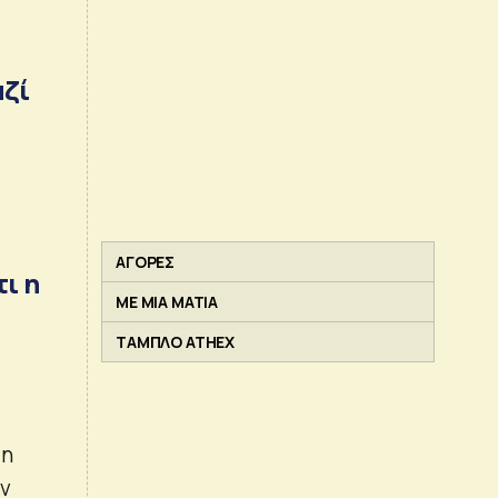
αζί
ΑΓΟΡΕΣ
ι η
ΜΕ ΜΙΑ ΜΑΤΙΑ
ΤΑΜΠΛΟ ATHEX
 η
ην