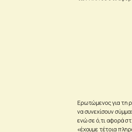
Ερωτώμενος για τη ρ
να συνεχίσουν σύμμαχ
ενώ σε ό,τι αφορά σ
«έχουμε τέτοια πληρ