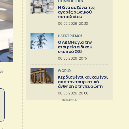
COMMODITIES
Η Κίνα αυξάνει τις
αγορές ρωσικού
πετρελαίου
06.08.2026 | 20:30
ΗΛΕΚΤΡΙΣΜΟΣ
O ΑΔΜΗΕ για την
εταιρεία ειδικού
σκοπού GSI
06.08.2026 | 20:15
WORLD
dIn
Κερδισμένοι και χαμένοι
από την τουριστική
άνθηση στην Ευρώπη
06.08.2026 | 20:00