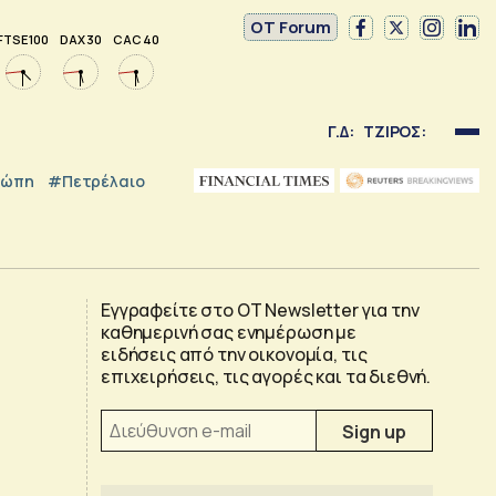
OT Forum
FTSE 100
DAX 30
CAC 40
Γ.Δ:
ΤΖΙΡΟΣ:
ρώπη
#Πετρέλαιο
Εγγραφείτε στο OT Newsletter για την
καθημερινή σας ενημέρωση με
ειδήσεις από την οικονομία, τις
επιχειρήσεις, τις αγορές και τα διεθνή.