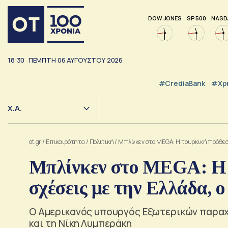
DOW JONES
SP 500
NASD
18:30
ΠΕΜΠΤΗ
06
ΑΥΓΟΥΣΤΟΥ
2026
#CrediaBank
#Χρ
Χ.Α.
ot.gr
/
Επικαιρότητα
/
Πολιτική
/
Μπλίνκεν στο MEGA: Η τουρκική πρόθεση 
Μπλίνκεν στο MEGA: Η τ
σχέσεις με την Ελλάδα, 
Ο Αμερικανός υπουργός Εξωτερικών παραχ
και τη Νίκη Λυμπεράκη