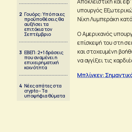
Αποκλειστική και εφ
υπουργός Εξωτερικ
2
Γουόρς: Υπό ποιες
Νίκη Λυμπεράκη κατά
προϋποθέσεις θα
αυξήσει τα
επιτόκια τον
Ο Αμερικανός υπουργ
Σεπτέμβριο
επίσκεψή του στη σ
και στοχευμένη βοήθε
3
ΕΒΕΠ: 2+1 δράσεις
που αναμένει η
να αγγίξει τις καρδι
επιχειρηματική
κοινότητα
Μπλίνκεν: Σημαντικ
4
Νέες απάτες στα
crypto - Τα
υποψήφια θύματα