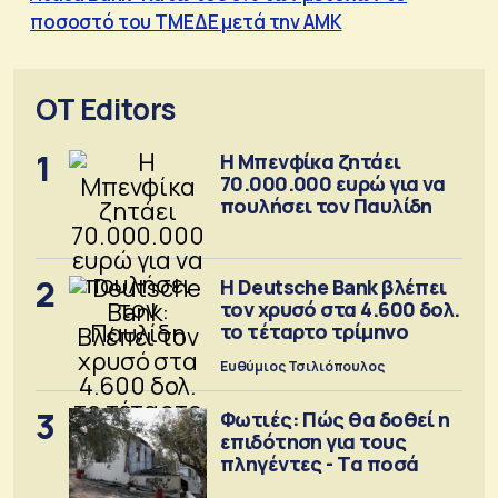
ποσοστό του ΤΜΕΔΕ μετά την ΑΜΚ
OT Editors
1
Η Μπενφίκα ζητάει
70.000.000 ευρώ για να
πουλήσει τον Παυλίδη
2
Η Deutsche Bank βλέπει
τον χρυσό στα 4.600 δολ.
το τέταρτο τρίμηνο
Ευθύμιος Τσιλιόπουλος
3
Φωτιές: Πώς θα δοθεί η
επιδότηση για τους
πληγέντες - Τα ποσά