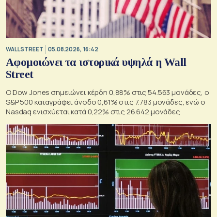
WALL STREET
05.08.2026, 16:42
Αφομοιώνει τα ιστορικά υψηλά η Wall
Street
Ο Dow Jones σημειώνει κέρδη 0,88% στις 54.563 μονάδες, ο
S&P 500 καταγράφει άνοδο 0,61% στις 7.783 μονάδες, ενώ ο
Nasdaq ενισχύεται κατά 0,22% στις 26.642 μονάδες