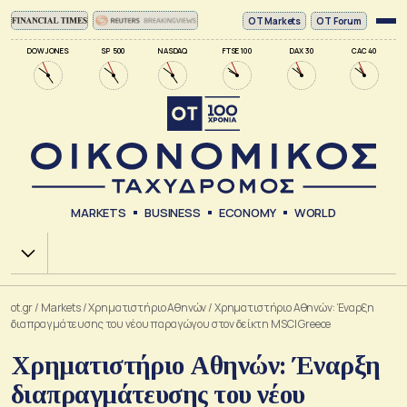
ΟΤ Markets
OT Forum
DOW JONES
SP 500
NASDAQ
FTSE 100
DAX 30
CAC 40
MARKETS
BUSINESS
ECONOMY
WORLD
Χ.Α.
ot.gr
/
Markets
/
Xρηματιστήριο Αθηνών
/
Χρηματιστήριο Αθηνών: Έναρξη
διαπραγμάτευσης του νέου παραγώγου στον δείκτη MSCI Greece
Χρηματιστήριο Αθηνών: Έναρξη
διαπραγμάτευσης του νέου