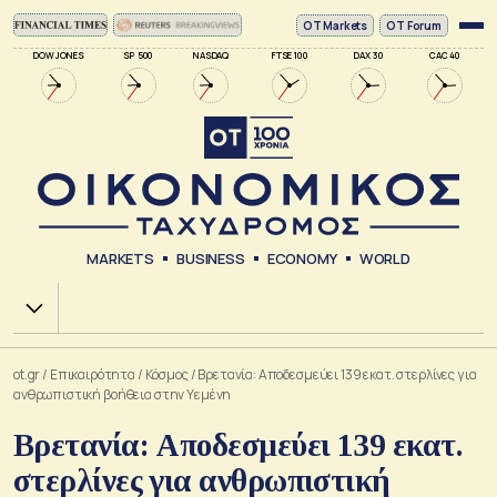
ΟΤ Markets
OT Forum
DOW JONES
SP 500
NASDAQ
FTSE 100
DAX 30
CAC 40
MARKETS
BUSINESS
ECONOMY
WORLD
Χ.Α.
ot.gr
/
Επικαιρότητα
/
Κόσμος
/
Βρετανία: Aποδεσμεύει 139 εκατ. στερλίνες για
ανθρωπιστική βοήθεια στην Υεμένη
Βρετανία: Aποδεσμεύει 139 εκατ.
στερλίνες για ανθρωπιστική