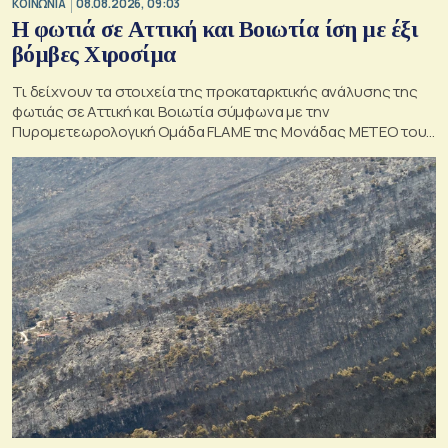
ΚΟΙΝΩΝΙΑ
08.08.2026, 09:03
Η φωτιά σε Αττική και Βοιωτία ίση με έξι
βόμβες Χιροσίμα
Τι δείχνουν τα στοιχεία της προκαταρκτικής ανάλυσης της
φωτιάς σε Αττική και Βοιωτία σύμφωνα με την
Πυρομετεωρολογική Ομάδα FLAME της Μονάδας ΜΕΤΕΟ του
Εθνικού Αστεροσκοπείου Αθηνών.