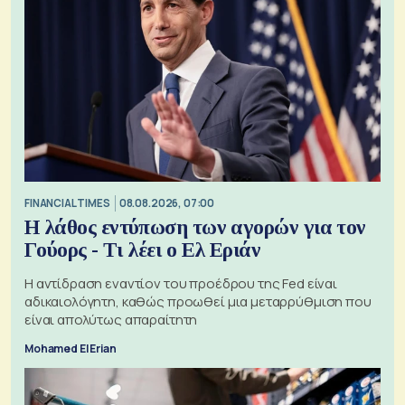
FINANCIAL TIMES
08.08.2026, 07:00
Η λάθος εντύπωση των αγορών για τον
Γούορς - Τι λέει ο Ελ Εριάν
Η αντίδραση εναντίον του προέδρου της Fed είναι
αδικαιολόγητη, καθώς προωθεί μια μεταρρύθμιση που
είναι απολύτως απαραίτητη
Mohamed El Erian