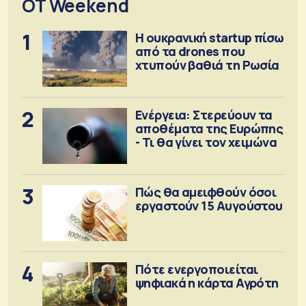
OT Weekend
1
Η ουκρανική startup πίσω
από τα drones που
χτυπούν βαθιά τη Ρωσία
2
Ενέργεια: Στερεύουν τα
αποθέματα της Ευρώπης
- Τι θα γίνει τον χειμώνα
3
Πώς θα αμειφθούν όσοι
εργαστούν 15 Αυγούστου
4
Πότε ενεργοποιείται
ψηφιακά η κάρτα Αγρότη