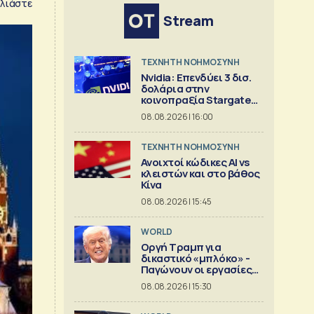
λιάστε
Stream
TΕΧΝΗΤΗ ΝΟΗΜΟΣΥΝΗ
Nvidia: Επενδύει 3 δισ.
δολάρια στην
κοινοπραξία Stargate
για κέντρα δεδομένων
08.08.2026 | 16:00
TΕΧΝΗΤΗ ΝΟΗΜΟΣΥΝΗ
Ανοιχτοί κώδικες AI vs
κλειστών και στο βάθος
Κίνα
08.08.2026 | 15:45
WORLD
Οργή Τραμπ για
δικαστικό «μπλόκο» -
Παγώνουν οι εργασίες
στη νέα αίθουσα
08.08.2026 | 15:30
δεξιώσεων