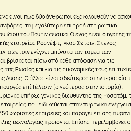
μένο είναι πως δύο άνθρωποι εξακολουθούν να ασκο
ανφάρες, τη μεγαλύτερη επιρροή στη ρωσική
υ ίδιου του Πούτιν φυσικά. Ο ένας είναι ο ηγέτης τ
κής εταιρείας Ροσνέφτ, Ιγκορ Σέτσιν. Στενός
ν, ο Σέτσιν ελέγχει απόλυτα τον τομέα των
και βρίσκεται πίσω από κάθε απόφαση για τις
ς της Ρωσίας και για τις οικονομικές τους επιτυχί
ς Δύσης. Ο άλλος είναι ο δεύτερος στην ιεραρχία 
ουργός επί Γέλτσιν (ο νεότερος στην ιστορία),
Κιριένκο υπήρξε γενικός διευθυντής της Ροσατόμ, 
 εταιρείας που ειδικεύεται στην πυρηνική ενέργεια
50 χωριστές εταιρείες και παράγει επίσης πυρην
ψηλής τεχνολογίας προϊόντα. Επίσης περιλαμβάνει σ
οργανισμούς επιστημονικής – τεχνολογικής έρευνα