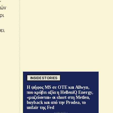
κών
ρι
ει
INSIDE STORIES
Η ψήφος MS σε ΟΤΕ και Allwyn,
που κρύβει αξία η HelleniQ Energy,
«μαζεύονται» οι short στη Metlen,
buyback και από την Prodea, το
unfair της Fed