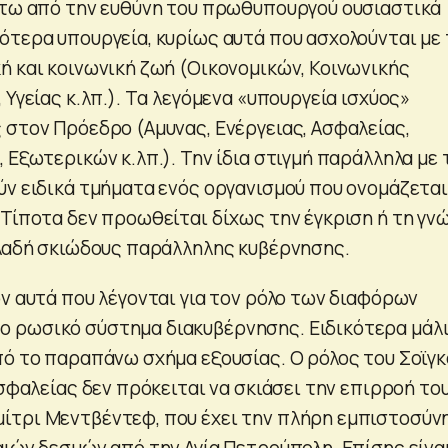
άτω από την ευθύνη του πρωθυπουργού ουσιαστικά
ότερα υπουργεία, κυρίως αυτά που ασχολούνται με
ή και κοινωνική ζωή (Οικονομικών, Κοινωνικής
 Υγείας κ.λπ.). Tα λεγόμενα «υπουργεία ισχύος»
 στον Πρόεδρο (Αμυνας, Ενέργειας, Ασφαλείας,
 Εξωτερικών κ.λπ.). Την ίδια στιγμή παράλληλα με 
ύν ειδικά τμήματα ενός οργανισμού που ονομάζεται
 Τίποτα δεν προωθείται δίχως την έγκριση ή τη γν
ηλαδή σκιώδους παράλληλης κυβέρνησης.
ν αυτά που λέγονται για τον ρόλο των διαφόρων
 ρωσικό σύστημα διακυβέρνησης. Ειδικότερα μάλ
πό το παραπάνω σχήμα εξουσίας. Ο ρόλος του Σοϊγκ
Ασφαλείας δεν πρόκειται να σκιάσει την επιρροή το
ίτρι Μεντβέντεφ, που έχει την πλήρη εμπιστοσύν
αιών δεσμών από την Αγία Πετρούπολη. Επίσης είνα