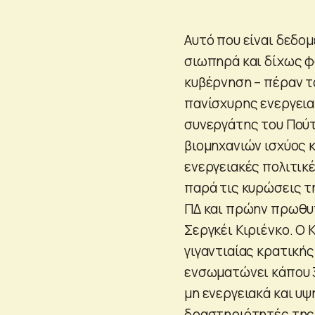
Αυτό που είναι δεδο
σιωπηρά και δίχως φ
κυβέρνηση – πέραν το
πανίσχυρης ενεργεια
συνεργάτης του Πούτι
βιομηχανιών ισχύος 
ενεργειακές πολιτικέ
παρά τις κυρώσεις τη
ΠΔ και πρώην πρωθυπ
Σεργκέι Κιριένκο. Ο 
γιγαντιαίας κρατικής
ενσωματώνει κάπου 3
μη ενεργειακά και υ
δραστηριότητές της 