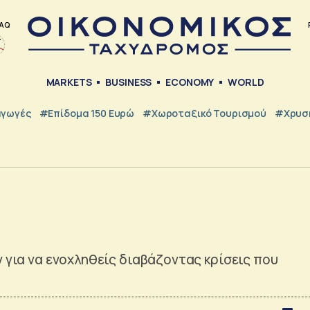
AQ
MARKETS
BUSINESS
ECONOMY
WORLD
γωγές
#Επίδομα 150 Ευρώ
#Χωροταξικό Τουρισμού
#Χρυσή
ν για να ενοχληθείς διαβάζοντας κρίσεις που