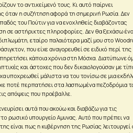
ζουν το αντικείμενό τους. Κι αυτό παίρνει
ς όταν η συζήτηση αφορά τη σημερινή Ρωσία. Δεν
οπαδός του Πούτιν για να ενοχληθείς διαβάζοντας
άση σε αστήρικτες πληροφορίες. Δεν θα ξεχάσω έν
διπλωμάτη, εταίρο παλαιότερα μαζί μου στο Wood
άσιγκτον, που είχε αναγορευθεί σε ειδικό περί της
υπηρετήσει κάποια χρόνια στη Μόσχα. Διατύπωνε 
πτικές και άστοχες που δεν δικαιολογούσαν με τί
ίχα υποχρεωθεί μάλιστα να του τονίσω σε μια εκδή
ίχε ποτέ περπατήσει στα λασπωμένα πεζοδρόμια 
ις απόψεις που προέβαλλε.
κνευρίσει αυτά που ακούω και διαβάζω για τις
στο ρωσικό υπουργείο Αμυνας. Αυτό που πρέπει να
της είναι πως η κυβέρνηση της Ρωσίας λειτουργεί 