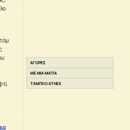
όλο
ατόμ
ς
ου
ΑΓΟΡΕΣ
ΜΕ ΜΙΑ ΜΑΤΙΑ
φτί
ΤΑΜΠΛΟ ATHEX
αια