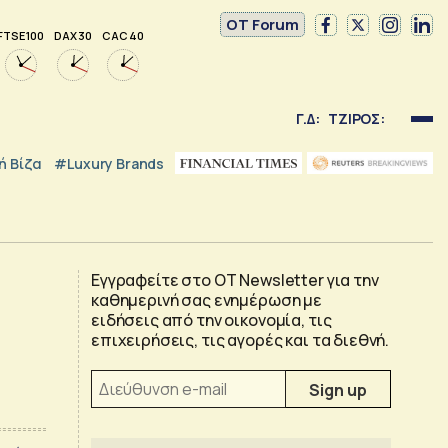
OT Forum
FTSE 100
DAX 30
CAC 40
Γ.Δ:
ΤΖΙΡΟΣ:
 Βίζα
#luxury Brands
Εγγραφείτε στο OT Newsletter για την
καθημερινή σας ενημέρωση με
ειδήσεις από την οικονομία, τις
επιχειρήσεις, τις αγορές και τα διεθνή.