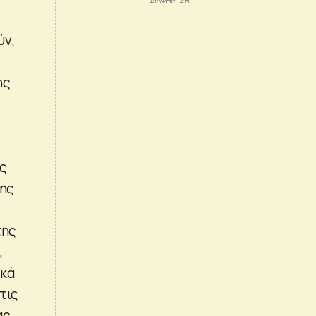
ύν,
ης
ες
της
της
,
ικά
τις
ς,