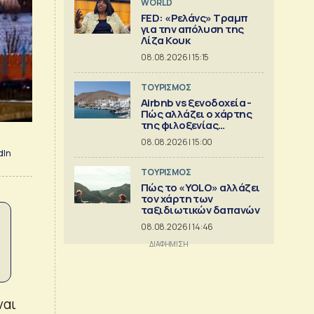
WORLD
FED: «Ρελάνς» Τραμπ
για την απόλυση της
Λίζα Κουκ
08.08.2026 | 15:15
ΤΟΥΡΙΣΜΟΣ
Airbnb vs ξενοδοχεία -
Πώς αλλάζει ο χάρτης
της φιλοξενίας
[γραφήματα]
08.08.2026 | 15:00
dIn
ΤΟΥΡΙΣΜΟΣ
Πώς το «YOLO» αλλάζει
τον χάρτη των
ταξιδιωτικών δαπανών
08.08.2026 | 14:46
ναι