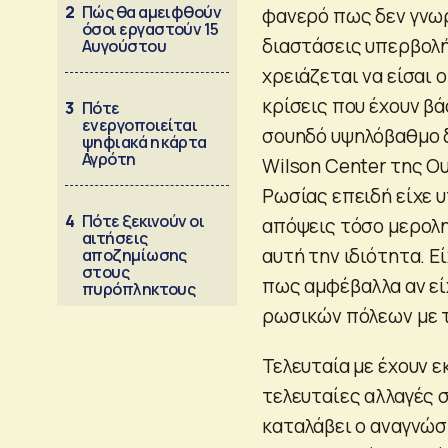
2
Πώς θα αμειφθούν
φανερό πως δεν γνωρί
όσοι εργαστούν 15
διαστάσεις υπερβολή
Αυγούστου
χρειάζεται να είσαι 
κρίσεις που έχουν β
3
Πότε
ενεργοποιείται
σουηδό υψηλόβαθμο 
ψηφιακά η κάρτα
Αγρότη
Wilson Center της Ου
Ρωσίας επειδή είχε 
4
Πότε ξεκινούν οι
απόψεις τόσο μερολη
αιτήσεις
αυτή την ιδιότητα. Ε
αποζημίωσης
στους
πως αμφέβαλλα αν ε
πυρόπληκτους
ρωσικών πόλεων με τ
Τελευταία με έχουν ε
τελευταίες αλλαγές 
καταλάβει ο αναγνώσ