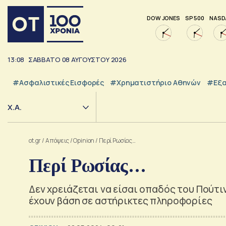
DOW JONES
SP 500
NASD
13:08
ΣΑΒΒΑΤΟ
08
ΑΥΓΟΥΣΤΟΥ
2026
#Ασφαλιστικές Εισφορές
#Χρηματιστήριο Αθηνών
#εξα
Χ.Α.
ot.gr
/
Απόψεις
/
Opinion
/
Περί Ρωσίας…
Περί Ρωσίας…
Δεν χρειάζεται να είσαι οπαδός του Πούτι
έχουν βάση σε αστήρικτες πληροφορίες