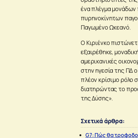
ένα πλέγμα μονάδων 
πυρηνοκίνητων παγο
Παγωμένο Ωκεανό.
Ο Κιριένκο πιστώνετ
εξαιρέθηκε, μοναδική
αμερικανικές οικονο
στην ηγεσία της ΠΔ 
πλέον κρίσιμο ρόλο σ
διατηρώντας το προφ
της Δύσης».
Σχετικά άρθρα:
G7: Πώς θα τροφοδο