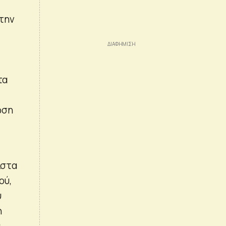
 την
τα
ώση
ιστα
ού,
υ
η
ι