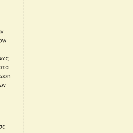
αν
row
όμως
ποτα
λωση
των
σε