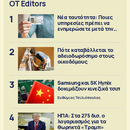
OT Editors
1
Νέα ταυτότητα: Ποιες
υπηρεσίες πρέπει να
ενημερώσετε μετά την
έκδοση
2
Πότε καταβάλλεται το
αδειοδωρόσημο στους
οικοδόμους
3
Samsung και SK Hynix
δοκιμάζουν κινεζικά τσιπ
Ευθύμιος Τσιλιόπουλος
4
ΗΠΑ: Στα 275 δισ. ο
λογαριασμός για τα
θωρηκτά «Τραμπ»