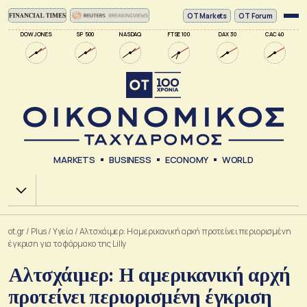
ΟΤ Markets
OT Forum
DOW JONES
SP 500
NASDAQ
FTSE 100
DAX 30
CAC 40
MARKETS
BUSINESS
ECONOMY
WORLD
Χ.Α.
ot.gr
/
Plus
/
Υγεία
/
Αλτσχάιμερ: H αμερικανική αρχή προτείνει περιορισμένη
έγκριση για το φάρμακο της Lilly
Αλτσχάιμερ: H αμερικανική αρχή
προτείνει περιορισμένη έγκριση