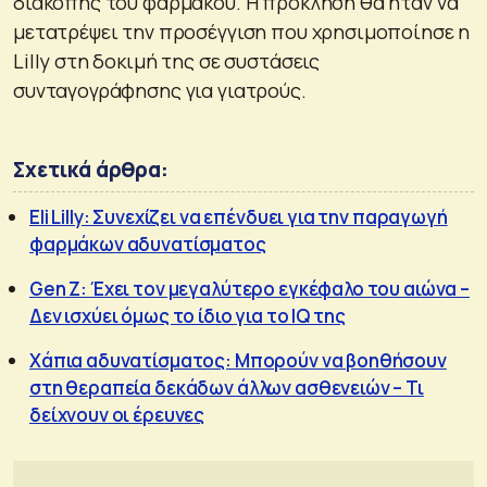
διακοπής του φαρμάκου. Η πρόκληση θα ήταν να
μετατρέψει την προσέγγιση που χρησιμοποίησε η
Lilly στη δοκιμή της σε συστάσεις
συνταγογράφησης για γιατρούς.
Σχετικά άρθρα:
Eli Lilly: Συνεχίζει να επένδυει για την παραγωγή
φαρμάκων αδυνατίσματος
Gen Z: Έχει τον μεγαλύτερο εγκέφαλο του αιώνα –
Δεν ισχύει όμως το ίδιο για το IQ της
Χάπια αδυνατίσματος: Μπορούν να βοηθήσουν
στη θεραπεία δεκάδων άλλων ασθενειών – Τι
δείχνουν οι έρευνες