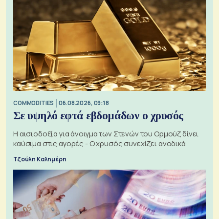
COMMODITIES
06.08.2026, 09:18
Σε υψηλό εφτά εβδομάδων ο χρυσός
Η αισιοδοξία για άνοιγμα των Στενών του Ορμούζ δίνει
καύσιμα στις αγορές - Ο χρυσός συνεχίζει ανοδικά
Τζούλη Καλημέρη