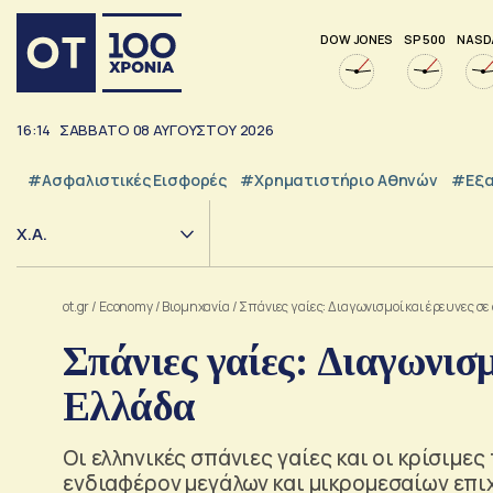
DOW JONES
SP 500
NASD
16:14
ΣΑΒΒΑΤΟ
08
ΑΥΓΟΥΣΤΟΥ
2026
#Ασφαλιστικές Εισφορές
#Χρηματιστήριο Αθηνών
#εξα
Χ.Α.
ot.gr
/
Economy
/
Βιομηχανία
/
Σπάνιες γαίες: Διαγωνισμοί και έρευνες σε
Σπάνιες γαίες: Διαγωνισμ
Ελλάδα
Οι ελληνικές σπάνιες γαίες και οι κρίσιμε
ενδιαφέρον μεγάλων και μικρομεσαίων επ