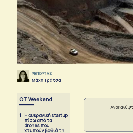
ΡΕΠΟΡΤΑΖ
Μάχη Τράτσα
OT Weekend
Ανακαλύψτ
1
Η ουκρανική startup
πίσω από τα
drones που
χτυπούν βαθιά τη