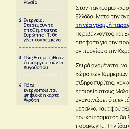
Ρωσία
Στον παγκόσμιο «χάρ
Ελλάδα. Μετά την αν
2
Ενέργεια:
τη νέα γραμμή παραγ
Στερεύουν τα
αποθέματα της
Περιβάλλοντος και Ε
Ευρώπης - Τι θα
γίνει τον χειμώνα
απόφαση για την προ
αντιμονίου στην Κέρ
3
Πώς θα αμειφθούν
όσοι εργαστούν 15
Σειρά αναμένεται να 
Αυγούστου
χώρο των Κιμμερίων 
σιδηροπυρίτης, χαλκ
4
Πότε
ενεργοποιείται
εταιρεία στους Μολά
ψηφιακά η κάρτα
ανακοινώσει ότι εντ
Αγρότη
μέταλλο, και αφού αξ
του κοιτάσματος θα 
παραγωγής. Την ίδια 