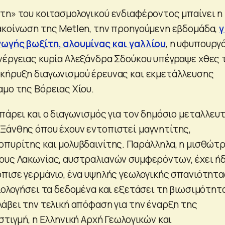
τη» του κοιτασμολογικού ενδιαφέροντος μπαίνει η
ακοίνωση της Metlen, την προηγούμενη εβδομάδα,
γ
ωγής βωξίτη, αλουμίνας και γαλλίου
, η υφυπουργ
νέργειας κυρία Αλεξάνδρα Σδούκου υπέγραψε χθες 
κήρυξη διαγωνισμού έρευνας και εκμετάλλευσης
αμο της Βόρειας Χίου.
πάρει και ο διαγωνισμός για τον δημόσιο μεταλλευ
Ξάνθης όπου έχουν εντοπιστεί μαγνητίτης,
οπυρίτης και μολυβδαινίτης. Παράλληλα, η μισθώτρ
ους Λακωνίας, αυστραλιανών συμφερόντων, έχει ή
όπισε γερμάνιο, ένα υψηλής γεωλογικής σπανιότητα
ιολογήσει τα δεδομένα και εξετάσει τη βιωσιμότητ
λάβει την τελική απόφαση για την έναρξη της
στιγμή, η Ελληνική Αρχή Γεωλογικών και