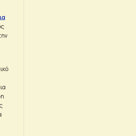
ια
ός
την
τικό
ια
δη
ς
α