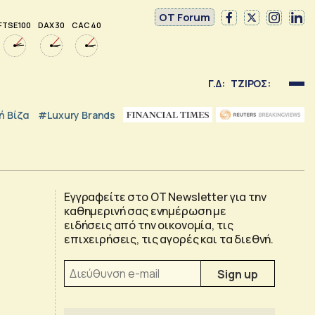
OT Forum
FTSE 100
DAX 30
CAC 40
Γ.Δ:
ΤΖΙΡΟΣ:
 Βίζα
#luxury Brands
Εγγραφείτε στο OT Newsletter για την
καθημερινή σας ενημέρωση με
ειδήσεις από την οικονομία, τις
επιχειρήσεις, τις αγορές και τα διεθνή.