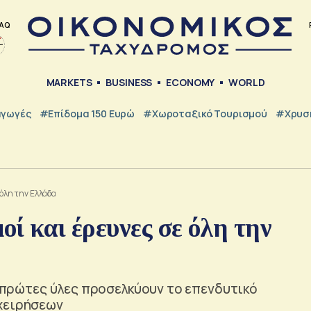
AQ
MARKETS
BUSINESS
ECONOMY
WORLD
γωγές
#Επίδομα 150 Ευρώ
#Χωροταξικό Τουρισμού
#Χρυσή
 όλη την Ελλάδα
οί και έρευνες σε όλη την
ς πρώτες ύλες προσελκύουν το επενδυτικό
ιχειρήσεων