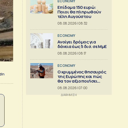
ECONOMY
Επίδομα 150 ευρώ:
Ποιοι θα πληρωθούν
τέλη Αυγούστου
08.08.2026 | 08:32
ECONOMY
Aνοίγει δρόμος για
δάνεια έως 5 δισ. σε ΜμΕ
08.08.2026 | 08:17
ECONOMY
Ο κρυμμένος θησαυρός
dIn
της Ευρώπης και πώς
θα τον αξιοποιήσει
[γράφημα]
08.08.2026 | 07:00