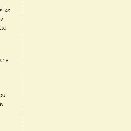
είχε
ην
τις
 την
ι
ου
ην