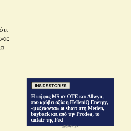
ότι
ίνας
ία
INSIDE STORIES
Η ψήφος MS σε ΟΤΕ και Allwyn,
που κρύβει αξία η HelleniQ Energy,
«μαζεύονται» οι short στη Metlen,
buyback και από την Prodea, το
unfair της Fed