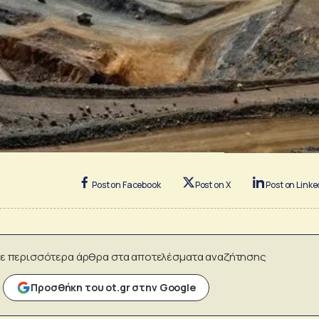
Post on Facebook
Post on X
Post on Linke
ε περισσότερα άρθρα στα αποτελέσματα αναζήτησης
Προσθήκη του ot.gr στην Google