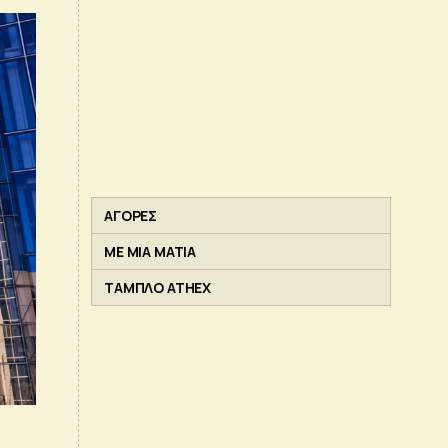
ΑΓΟΡΕΣ
ΜΕ ΜΙΑ ΜΑΤΙΑ
ΤΑΜΠΛΟ ATHEX