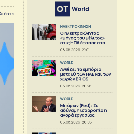
World
λιάστε
ΗΛΕΚΤΡΟΚΙΝΗΣΗ
Ο ηλεκτροκίνητος
«μήνας του μέλιτος»
στις ΗΠΑ έφτασε στο
τέλος του
08.08.2026 | 21:01
WORLD
Ανθίζει το εμπόριο
μεταξύ των ΗΑΕ και των
χωρών BRICS
08.08.2026 | 20:26
WORLD
Μπάρκιν (Fed): Σε
αδύναμη ισορροπία η
αγορά εργασίας
08.08.2026 | 20:08