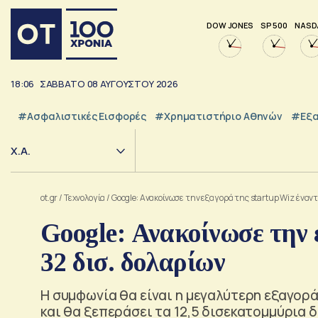
DOW JONES
SP 500
NASD
18:06
ΣΑΒΒΑΤΟ
08
ΑΥΓΟΥΣΤΟΥ
2026
#Ασφαλιστικές Εισφορές
#Χρηματιστήριο Αθηνών
#εξα
Χ.Α.
ot.gr
/
Τεχνολογία
/
Google: Ανακοίνωσε την εξαγορά της startup Wiz έναντι
Google: Ανακοίνωσε την 
32 δισ. δολαρίων
Η συμφωνία θα είναι η μεγαλύτερη εξαγορ
και θα ξεπεράσει τα 12,5 δισεκατομμύρια δ