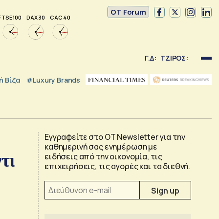
OT Forum
FTSE 100
DAX 30
CAC 40
Γ.Δ:
ΤΖΙΡΟΣ:
 Βίζα
#luxury Brands
Εγγραφείτε στο OT Newsletter για την
καθημερινή σας ενημέρωση με
τι
ειδήσεις από την οικονομία, τις
επιχειρήσεις, τις αγορές και τα διεθνή.