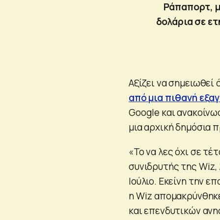
Ράπαπορτ, μ
δολάρια σε ε
Αξίζει να σημειωθεί
από μια πιθανή εξα
Google και ανακοίνω
μια αρχική δημόσια 
«Το να λες όχι σε τέ
συνιδρυτής της Wiz
Ιούλιο. Εκείνη την ε
η Wiz απομακρύνθηκε
και επενδυτικών ανη