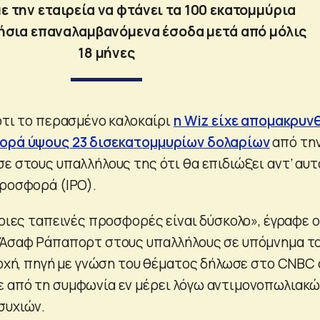
ε την εταιρεία να φτάνει τα 100 εκατομμύρια
τήσια επαναλαμβανόμενα έσοδα μετά από μόλις
18 μήνες
 ότι το περασμένο καλοκαίρι
η Wiz είχε απομακρυν
γορά ύψους 23 δισεκατομμυρίων δολαρίων
από τη
σε στους υπαλλήλους της ότι θα επιδιώξει αντ’ αυτ
προσφορά (IPO).
τοιες ταπεινές προσφορές είναι δύσκολο», έγραφε ο
, Άσαφ Ράπαπορτ στους υπαλλήλους σε υπόμνημα τ
ποχή, πηγή με γνώση του θέματος δήλωσε στο CNBC 
 από τη συμφωνία εν μέρει λόγω αντιμονοπωλιακ
συχιών.