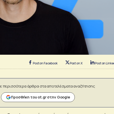
Post on Facebook
Post on X
Post on Linke
ε περισσότερα άρθρα στα αποτελέσματα αναζήτησης
Προσθήκη του ot.gr στην Google