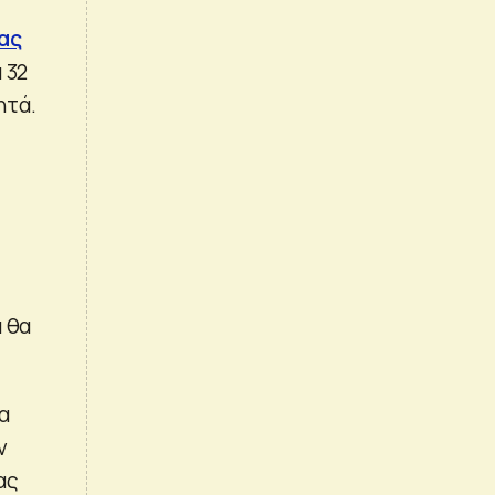
ιας
 32
ητά.
α θα
α
ν
ας