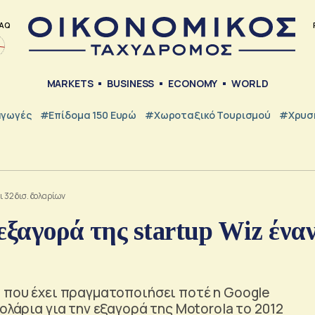
AQ
MARKETS
BUSINESS
ECONOMY
WORLD
γωγές
#Επίδομα 150 Ευρώ
#Χωροταξικό Τουρισμού
#Χρυσή
 32 δισ. δολαρίων
εξαγορά της startup Wiz έναν
ά που έχει πραγματοποιήσει ποτέ η Google
ολάρια για την εξαγορά της Motorola το 2012