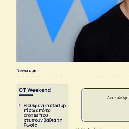
Newsroom
OT Weekend
Ανακαλύψτ
1
Η ουκρανική startup
πίσω από τα
drones που
χτυπούν βαθιά τη
Ρωσία