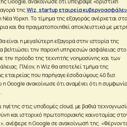
της Google, ανακοίνωσε ότι υπέγραψε «οριστική
ξαγορά της
Wiz, startup εταιρεία κυβερνοασφάλε
τη Νέα Υόρκη. Το τίμημα της εξαγοράς ανέρχεται στα
ρια και θα πραγματοποιηθεί αποκλειστικά με μετρ
θα είναι η μεγαλύτερη εξαγορά στην ιστορία της
να βελτιώσει την παροχή υπηρεσιών ασφάλειας στο
με την πρόοδο της τεχνητής νοημοσύνης και των
λειας. Πλέον, η Wiz θα αποτελεί τμήμα της
ης εταιρείας που παρήγαγε έσοδα ύψους 40 δισ.
ώ η Google ανακοίνωσε ότι αναμένει ότι η συμφωνί
.
ι ηγέτης στις υποδομές cloud, με βαθιά τεχνογνωσί
ύνη και ιστορικό πρωτοποριακής καινοτομίας στο
», ανέφερε η Google σε ανακοίνωσή της. «Φέρνοντ