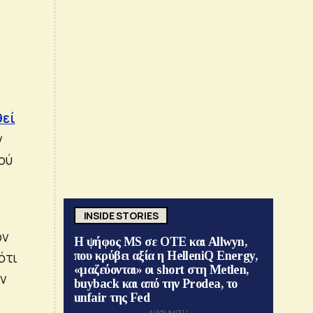
θεί
ν
ού
INSIDE STORIES
ον
Η ψήφος MS σε ΟΤΕ και Allwyn,
ότι
που κρύβει αξία η HelleniQ Energy,
«μαζεύονται» οι short στη Metlen,
ών
buyback και από την Prodea, το
unfair της Fed