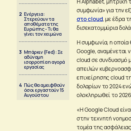
Η Alphabet, μητρική 
συμφωνία» για την ε
2
Ενέργεια:
στο cloud
, με έδρα 
Στερεύουν τα
αποθέματα της
δισεκατομμύρια δολά
Ευρώπης - Τι θα
γίνει τον χειμώνα
Η συμφωνία, η οποία 
Google, αναμένεται 
3
Μπάρκιν (Fed): Σε
αδύναμη
cloud σε συνδυασμό 
ισορροπία η αγορά
εργασίας
απειλών κυβερνοασφά
επιχείρησης cloud τ
4
Πώς θα αμειφθούν
δολαρίων το 2024 εν
όσοι εργαστούν 15
ολοκληρωθεί το 2026
Αυγούστου
«Η Google Cloud είνα
στην τεχνητή νοημοσ
τομέα της ασφάλειας