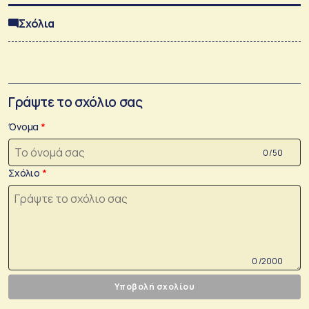
Σχόλια
Γράψτε το σχόλιο σας
Όνομα
0 /50
Σχόλιο
0 /2000
Υποβολή σχολίου