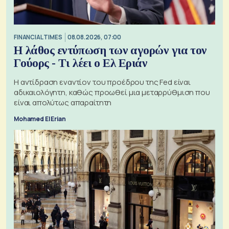
FINANCIAL TIMES
08.08.2026, 07:00
Η λάθος εντύπωση των αγορών για τον
Γούορς - Τι λέει ο Ελ Εριάν
Η αντίδραση εναντίον του προέδρου της Fed είναι
αδικαιολόγητη, καθώς προωθεί μια μεταρρύθμιση που
είναι απολύτως απαραίτητη
Mohamed El Erian