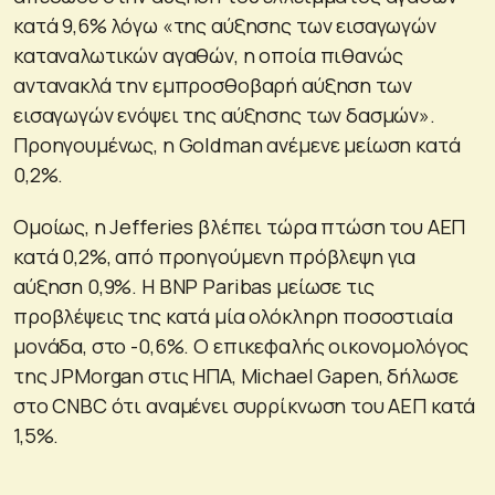
κατά 9,6% λόγω «της αύξησης των εισαγωγών
καταναλωτικών αγαθών, η οποία πιθανώς
αντανακλά την εμπροσθοβαρή αύξηση των
εισαγωγών ενόψει της αύξησης των δασμών».
Προηγουμένως, η Goldman ανέμενε μείωση κατά
0,2%.
Ομοίως, η Jefferies βλέπει τώρα πτώση του ΑΕΠ
κατά 0,2%, από προηγούμενη πρόβλεψη για
αύξηση 0,9%. Η BNP Paribas μείωσε τις
προβλέψεις της κατά μία ολόκληρη ποσοστιαία
μονάδα, στο -0,6%. Ο επικεφαλής οικονομολόγος
της JPMorgan στις ΗΠΑ, Michael Gapen, δήλωσε
στο CNBC ότι αναμένει συρρίκνωση του ΑΕΠ κατά
1,5%.