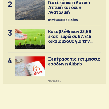
2
Γιατί κάηκε η Δυτική
Αττική και όχι η
Ανατολική
Ιφιγένεια Βιρβιδάκη
3
Καταβλήθηκαν 33,58
εκατ. ευρώ σε 67.746
δικαιούχους για την
αγορά λιπασμάτων
4
Ξεπέρασε τις εκτιμήσεις
εσόδων η Airbnb