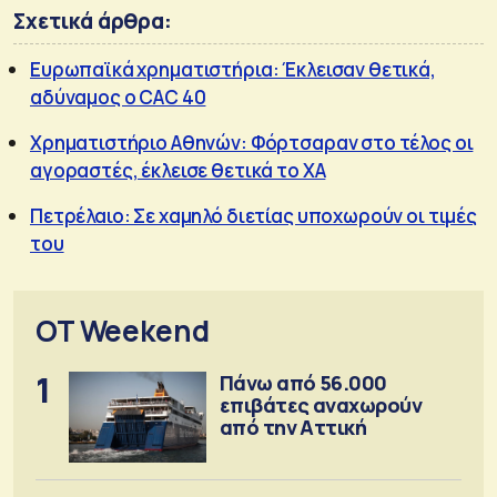
Σχετικά άρθρα:
Ευρωπαϊκά χρηματιστήρια: Έκλεισαν θετικά,
αδύναμος ο CAC 40
Χρηματιστήριο Αθηνών: Φόρτσαραν στο τέλος οι
αγοραστές, έκλεισε θετικά το ΧΑ
Πετρέλαιο: Σε χαμηλό διετίας υποχωρούν οι τιμές
του
OT Weekend
1
Πάνω από 56.000
επιβάτες αναχωρούν
από την Αττική