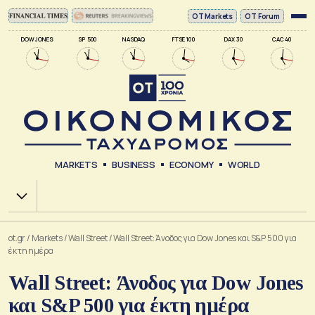
ΟΤ Markets
OT Forum
DOW JONES
SP 500
NASDAQ
FTSE 100
DAX 30
CAC 40
MARKETS
BUSINESS
ECONOMY
WORLD
Χ.Α.
ot.gr
/
Markets
/
Wall Street
/
Wall Street: Άνοδος για Dow Jones και S&P 500 για
έκτη ημέρα
Wall Street: Άνοδος για Dow Jones
και S&P 500 για έκτη ημέρα