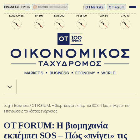
ΟΤ Markets
OT Forum
DOW JONES
SP 500
NASDAQ
FTSE 100
DAX 30
CAC 40
MARKETS
BUSINESS
ECONOMY
WORLD
Χ.Α.
ot.gr
/
Business
/
OT FORUM: Η βιομηχανία εκπέμπει SOS – Πώς «πνίγει» τις
επενδύσεις το κόστος ενέργειας
OT FORUM: Η βιομηχανία
εκπέμπει SOS – Πώς «πνίγει» τις