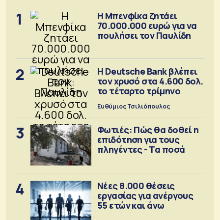
1
Η Μπενφίκα ζητάει
70.000.000 ευρώ για να
πουλήσει τον Παυλίδη
2
Η Deutsche Bank βλέπει
τον χρυσό στα 4.600 δολ.
το τέταρτο τρίμηνο
Ευθύμιος Τσιλιόπουλος
3
Φωτιές: Πώς θα δοθεί η
επιδότηση για τους
πληγέντες - Τα ποσά
4
Νέες 8.000 θέσεις
εργασίας για ανέργους
55 ετών και άνω