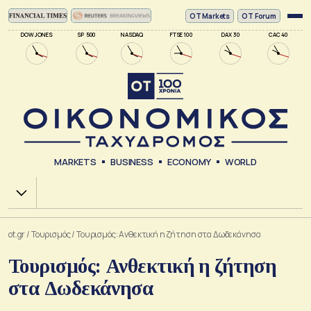
ΟΤ Markets
OT Forum
DOW JONES
SP 500
NASDAQ
FTSE 100
DAX 30
CAC 40
MARKETS
BUSINESS
ECONOMY
WORLD
Χ.Α.
ot.gr
/
Τουρισμός
/
Τουρισμός: Ανθεκτική η ζήτηση στα Δωδεκάνησα
Τουρισμός: Ανθεκτική η ζήτηση
στα Δωδεκάνησα